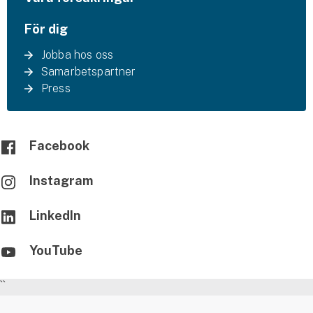
För dig
Jobba hos oss
Samarbetspartner
Press
Facebook
Instagram
LinkedIn
YouTube
``