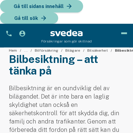
Gå till sidans innehåll
Gå till sök
Försäkringar som gör skillnad
Bil
Hem
...
Bilförsäkring
Bilägare
Bilsäkerhet
Bilbesikt
Bilbesiktning – att
Bilförsäkring
tänka på
Bilförsäkring för företag
Bilbesiktning är en oundviklig del av
Fordon
bilägandet. Det är inte bara en laglig
Snöskoterförsäkring
skyldighet utan också en
säkerhetskontroll för att skydda dig, din
ATV-försäkring
familj och andra trafikanter. Genom att
förbereda ditt fordon på rätt sätt kan du
Släpvagnsförsäkring