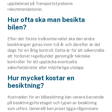
Företag
uppdaterad på Transportstyrelsens
rekommendationer.
Företagsförsäkring
Hur ofta ska man besikta
bilen?
Bilförsäkring för företag
Släpvagnsförsäkring
Efter det första treårsintervallet ska den andra
besiktningen göras inom två år och därefter är det
dags för en årlig kontroll. Detta är för att säkerställa
Drönarförsäkring
att fordonet regelbundet genomgår tekniska
För förmedlare
kontroller för att upptäcka eventuella
säkerhetsbrister eller miljöfarliga utsläpp.
Gruppförsäkringar
Hur mycket kostar en
Kommunolycksfall
besiktning?
Försäkring via förmedlare
Kostnaden för en bilbesiktning kan variera beroende
Se alla försäkringar
på besiktningsföretaget och typen av besiktning
som utförs. Generellt kan priset ligga någonstans