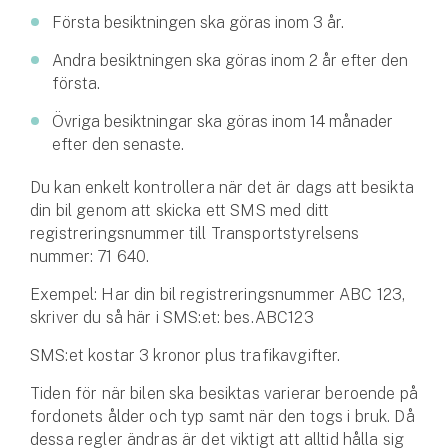
Hundförsäkring
Första besiktningen ska göras inom 3 år.
Andra besiktningen ska göras inom 2 år efter den
Jakthundsförsäkring
första.
Kattförsäkring
Övriga besiktningar ska göras inom 14 månader
efter den senaste.
Djurförsäkring
Hem & hus
Du kan enkelt kontrollera när det är dags att besikta
din bil genom att skicka ett SMS med ditt
Hemförsäkring
registreringsnummer till Transportstyrelsens
nummer: 71 640.
Villaförsäkring
Exempel: Har din bil registreringsnummer ABC 123,
skriver du så här i SMS:et: bes.ABC123
Bostadsrättsförsäkring
SMS:et kostar 3 kronor plus trafikavgifter.
Hyresrättsförsäkring
Tiden för när bilen ska besiktas varierar beroende på
fordonets ålder och typ samt när den togs i bruk. Då
Fritidshusförsäkring
dessa regler ändras är det viktigt att alltid hålla sig