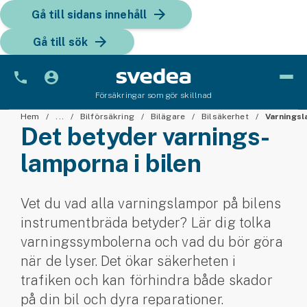
Gå till sidans innehåll
Gå till sök
Försäkringar som gör skillnad
Bil
Hem
...
Bilförsäkring
Bilägare
Bilsäkerhet
Varningsl
Det betyder varnings­
Bilförsäkring
lamporna i bilen
Bilförsäkring för företag
Vet du vad alla varningslampor på bilens
Fordon
instrumentbräda betyder? Lär dig tolka
Snöskoterförsäkring
varningssymbolerna och vad du bör göra
när de lyser. Det ökar säkerheten i
ATV-försäkring
trafiken och kan förhindra både skador
på din bil och dyra reparationer.
Släpvagnsförsäkring