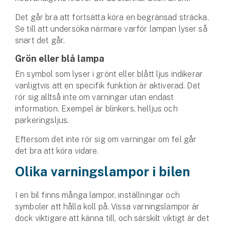
Företag
Det går bra att fortsätta köra en begränsad sträcka.
Företagsförsäkring
Se till att undersöka närmare varför lampan lyser så
snart det går.
Bilförsäkring för företag
Grön eller blå lampa
En symbol som lyser i grönt eller blått ljus indikerar
Släpvagnsförsäkring
vanligtvis att en specifik funktion är aktiverad. Det
rör sig alltså inte om varningar utan endast
Drönarförsäkring
information. Exempel är blinkers, helljus och
För förmedlare
parkeringsljus.
Gruppförsäkringar
Eftersom det inte rör sig om varningar om fel går
det bra att köra vidare.
Kommunolycksfall
Olika varningslampor i bilen
Försäkring via förmedlare
I en bil finns många lampor, inställningar och
Se alla försäkringar
symboler att hålla koll på. Vissa varningslampor är
dock viktigare att känna till, och särskilt viktigt är det