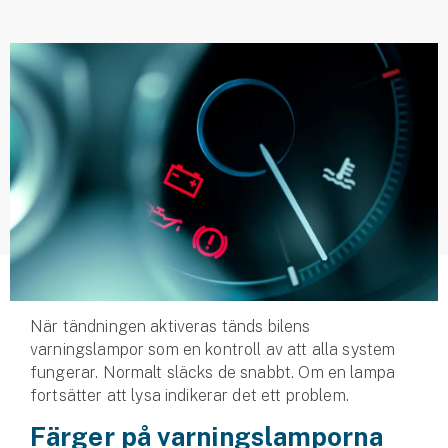
Husvagnsförsäkring
Motorcykel
Mc-försäkring
Märkesförsäkringar
Båt
Båtförsäkring
Märkesförsäkringar
När tändningen aktiveras tänds bilens
Vattenskoterförsäkring
varningslampor som en kontroll av att alla system
fungerar. Normalt släcks de snabbt. Om en lampa
Sportfiskarna
fortsätter att lysa indikerar det ett problem.
Djur
Färger på varningslamporna