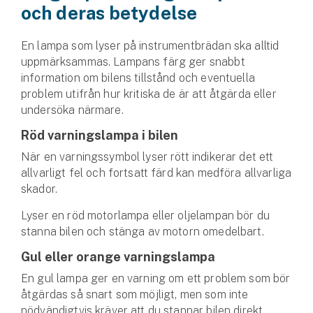
Hundförsäkring
och deras betydelse
Jakthundsförsäkring
En lampa som lyser på instrumentbrädan ska alltid
uppmärksammas. Lampans färg ger snabbt
Kattförsäkring
information om bilens tillstånd och eventuella
problem utifrån hur kritiska de är att åtgärda eller
undersöka närmare.
Djurförsäkring
Hem & hus
Röd varningslampa i bilen
När en varningssymbol lyser rött indikerar det ett
Hemförsäkring
allvarligt fel och fortsatt färd kan medföra allvarliga
skador.
Villaförsäkring
Lyser en röd motorlampa eller oljelampan bör du
Bostadsrättsförsäkring
stanna bilen och stänga av motorn omedelbart.
Gul eller orange varningslampa
Hyresrättsförsäkring
En gul lampa ger en varning om ett problem som bör
åtgärdas så snart som möjligt, men som inte
Fritidshusförsäkring
nödvändigtvis kräver att du stannar bilen direkt.