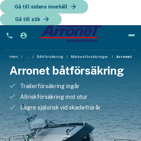
Gå till sidans innehåll
Gå till sök
Bil
Hem
...
Båtförsäkring
Märkesförsäkringar
Arronet
Arronet båtförsäkring
Bilförsäkring
Bilförsäkring för företag
Trailerförsäkring ingår
Fordon
Allriskförsäkring mot otur
Lägre självrisk vid skadefria år
Snöskoterförsäkring
ATV-försäkring
Släpvagnsförsäkring