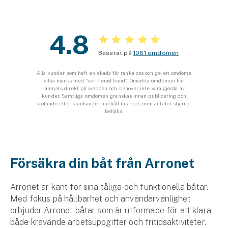
Företag
Företagsförsäkring
4.8
Bilförsäkring för företag
Baserat på
1061 omdömen
Alla kunder som haft en skada får ranka oss och ge ett omdöme
Släpvagnsförsäkring
vilka märks med ”verifierad kund”. Omärkta omdömen har
lämnats direkt på webben och behöver inte vara gjorda av
kunder. Samtliga omdömen granskas innan publicering och
Drönarförsäkring
stötande eller kränkande innehåll tas bort, men antalet stjärnor
behålls.
För förmedlare
Gruppförsäkringar
Försäkra din båt från Arronet
Kommunolycksfall
Arronet är känt för sina tåliga och funktionella båtar.
Försäkring via förmedlare
Med fokus på hållbarhet och användar­vänlighet
Se alla försäkringar
erbjuder Arronet båtar som är utformade för att klara
både krävande arbets­uppgifter och fritids­aktiviteter.