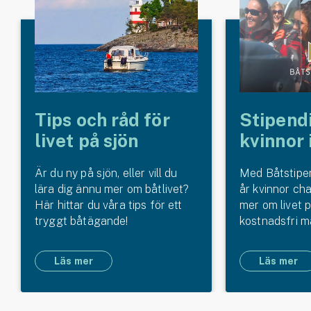
Tips och råd för
Stipendi
livet på sjön
kvinnor 
Är du ny på sjön, eller vill du
Med Båtstipen
lära dig ännu mer om båtlivet?
år kvinnor cha
Här hittar du våra tips för ett
mer om livet 
tryggt båtägande!
kostnadsfri m
Läs mer
Läs mer