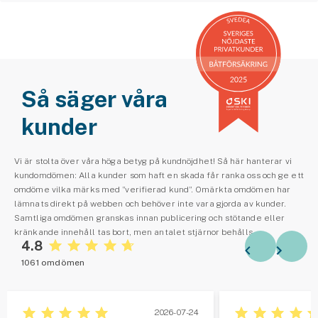
Så säger våra
kunder
Vi är stolta över våra höga betyg på kundnöjdhet! Så här hanterar vi
kundomdömen: Alla kunder som haft en skada får ranka oss och ge ett
omdöme vilka märks med ”verifierad kund”. Omärkta omdömen har
lämnats direkt på webben och behöver inte vara gjorda av kunder.
Samtliga omdömen granskas innan publicering och stötande eller
kränkande innehåll tas bort, men antalet stjärnor behålls.
4.8
1061 omdömen
2026-07-24