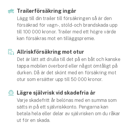
Hundförsäkring
Trailerförsäkring ingår
Jakthundsförsäkring
Lägg till din trailer till försäkringen så är den
försäkrad för vagn-, stöld- och brand­skada upp
Kattförsäkring
till 100 000 kronor. Trailer med ett högre värde
kan försäkras mot en tilläggspremie.
Djurförsäkring
Allrisk­försäkring mot otur
Hem & hus
Det är lätt att drulla till det på en båt och kanske
tappa mobilen överbord eller något ömtåligt på
Hemförsäkring
durken. Då är det skönt med en försäkring mot
otur som ersätter upp till 50 000 kronor.
Villaförsäkring
Lägre självrisk vid skadefria år
Bostadsrättsförsäkring
Varje skadefritt år belönas med en summa som
sätts in på ett självrisk­konto. Pengarna kan
Hyresrättsförsäkring
betala hela eller delar av själv­risken om du råkar
ut för en skada.
Fritidshusförsäkring