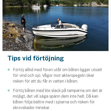
Husvagnsförsäkring
Motorcykel
Mc-försäkring
Märkesförsäkringar
Båt
Tips vid förtöjning
Båtförsäkring
Förtöj alltid med fören utåt om båten ligger utsatt
Märkesförsäkringar
för vind och sjö. Vågor mot akterspegeln ökar
risken för att du får in vatten i båten.
Vattenskoterförsäkring
Förtöj båten med lite slack på tamparna om det är
Sportfiskarna
möjligt, det vill säga spänn dem inte helt. Då kan
båten följa bättre med i sjöarna och risken för
Djur
skrovskador minskar.