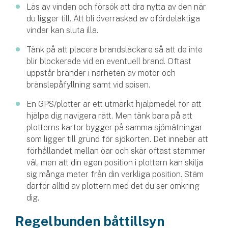
Företag
Läs av vinden och försök att dra nytta av den när
du ligger till. Att bli överraskad av ofördelaktiga
Företagsförsäkring
vindar kan sluta illa.
Tänk på att placera brandsläckare så att de inte
Bilförsäkring för företag
blir blockerade vid en eventuell brand. Oftast
uppstår bränder i närheten av motor och
Släpvagnsförsäkring
bränslepåfyllning samt vid spisen.
Drönarförsäkring
En GPS/plotter är ett utmärkt hjälpmedel för att
hjälpa dig navigera rätt. Men tänk bara på att
För förmedlare
plotterns kartor bygger på samma sjömätningar
som ligger till grund för sjökorten. Det innebär att
Gruppförsäkringar
förhållandet mellan öar och skär oftast stämmer
väl, men att din egen position i plottern kan skilja
Kommunolycksfall
sig många meter från din verkliga position. Stäm
därför alltid av plottern med det du ser omkring
Försäkring via förmedlare
dig.
Se alla försäkringar
Regelbunden båttillsyn