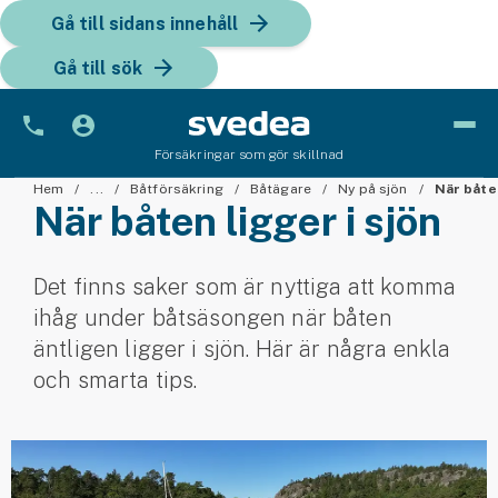
Gå till sidans innehåll
Gå till sök
Försäkringar som gör skillnad
Bil
Hem
...
Båtförsäkring
Båtägare
Ny på sjön
När båten
När båten ligger i sjön
Bilförsäkring
Det finns saker som är nyttiga att komma
Bilförsäkring för företag
ihåg under båtsäsongen när båten
Fordon
äntligen ligger i sjön. Här är några enkla
och smarta tips.
Snöskoterförsäkring
ATV-försäkring
Släpvagnsförsäkring