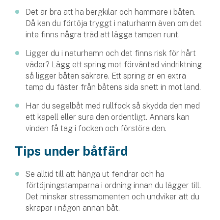
Hundförsäkring
Det är bra att ha bergkilar och hammare i båten.
Då kan du förtöja tryggt i naturhamn även om det
Jakthundsförsäkring
inte finns några träd att lägga tampen runt.
Ligger du i naturhamn och det finns risk för hårt
Kattförsäkring
väder? Lägg ett spring mot förväntad vindriktning
så ligger båten säkrare. Ett spring är en extra
Djurförsäkring
tamp du fäster från båtens sida snett in mot land.
Hem & hus
Har du segelbåt med rullfock så skydda den med
Hemförsäkring
ett kapell eller sura den ordentligt. Annars kan
vinden få tag i focken och förstöra den.
Villaförsäkring
Tips under båtfärd
Bostadsrättsförsäkring
Se alltid till att hänga ut fendrar och ha
förtöjningstamparna i ordning innan du lägger till.
Hyresrättsförsäkring
Det minskar stressmomenten och undviker att du
skrapar i någon annan båt.
Fritidshusförsäkring