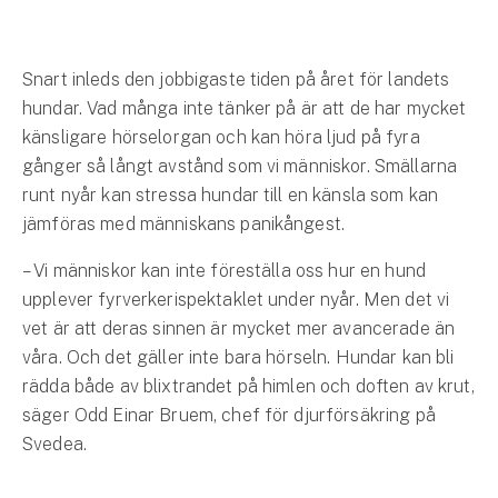
Hundförsäkring
Jakthundsförsäkring
Snart inleds den jobbigaste tiden på året för landets
hundar. Vad många inte tänker på är att de har mycket
Kattförsäkring
känsligare hörselorgan och kan höra ljud på fyra
gånger så långt avstånd som vi människor. Smällarna
Djurförsäkring
runt nyår kan stressa hundar till en känsla som kan
Hem & hus
jämföras med människans panikångest.
Hemförsäkring
– Vi människor kan inte föreställa oss hur en hund
upplever fyrverkerispektaklet under nyår. Men det vi
Villaförsäkring
vet är att deras sinnen är mycket mer avancerade än
våra. Och det gäller inte bara hörseln. Hundar kan bli
Bostadsrättsförsäkring
rädda både av blixtrandet på himlen och doften av krut,
säger Odd Einar Bruem, chef för djurförsäkring på
Hyresrättsförsäkring
Svedea.
Fritidshusförsäkring