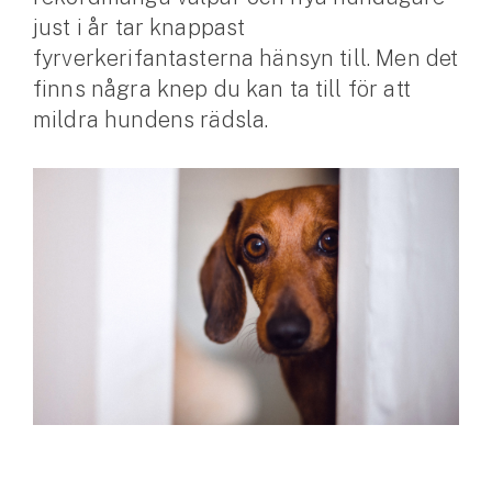
just i år tar knappast
Husvagnsförsäkring
fyrverkerifantasterna hänsyn till. Men det
Motorcykel
finns några knep du kan ta till för att
mildra hundens rädsla.
Mc-försäkring
Märkesförsäkringar
Båt
Båtförsäkring
Märkesförsäkringar
Vattenskoterförsäkring
Sportfiskarna
Djur