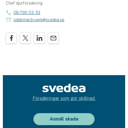
Chef djurförsäkring
08-790 03 33
oddeinar.bruem@svedea.se
Försäkringar som gör skillnad.
Anmäl skada