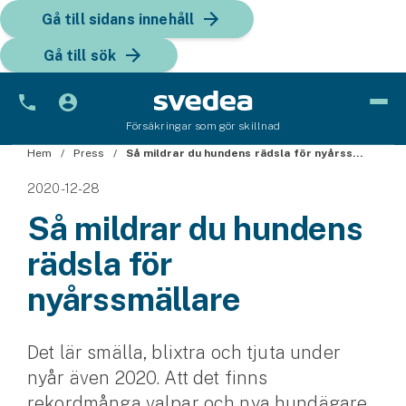
Gå till sidans innehåll
Gå till sök
Försäkringar som gör skillnad
Hem
Bil
Press
Så mildrar du hundens rädsla för nyårssmällare
2020-12-28
Bilförsäkring
Så mildrar du hundens
Bilförsäkring för företag
rädsla för
Fordon
nyårssmällare
Snöskoterförsäkring
Det lär smälla, blixtra och tjuta under
ATV-försäkring
nyår även 2020. Att det finns
Släpvagnsförsäkring
rekordmånga valpar och nya hundägare