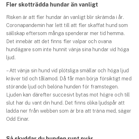
Företag
Fler skotträdda hundar än vanligt
Företagsförsäkring
Risken är att fler hundar än vanligt blir skrämda i år.
Coronapandemin har lett till att fler skaffat hund som
Bilförsäkring för företag
sällskap eftersom många spenderar mer tid hemma.
Det innebär att det finns fler valpar och ovana
Släpvagnsförsäkring
hundägare som inte hunnit vänja sina hundar vid höga
ljud.
Drönarförsäkring
– Att vänja sin hund vid plötsliga smällar och höga ljud
För förmedlare
kräver tid och tålamod. Då får man börja försiktigt med
Gruppförsäkringar
störande ljud och belöna hunden för framstegen.
Ljuden kan därefter succesivt bytas mot högre och till
Kommunolycksfall
slut har du vant din hund. Det finns olika ljudspår att
ladda ner från webben som är bra att träna med, säger
Försäkring via förmedlare
Odd Einar.
Se alla försäkringar
Så skyddar du hunden runt nyår