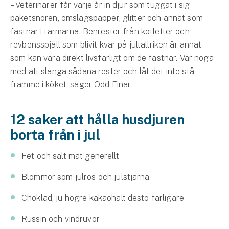
Företag
– Veterinärer får varje år in djur som tuggat i sig
paketsnören, omslagspapper, glitter och annat som
Företagsförsäkring
fastnar i tarmarna. Benrester från kotletter och
revbensspjäll som blivit kvar på jultallriken är annat
Bilförsäkring för företag
som kan vara direkt livsfarligt om de fastnar. Var noga
med att slänga sådana rester och låt det inte stå
Släpvagnsförsäkring
framme i köket, säger Odd Einar.
Drönarförsäkring
12 saker att hålla husdjuren
För förmedlare
borta från i jul
Gruppförsäkringar
Fet och salt mat generellt
Kommunolycksfall
Blommor som julros och julstjärna
Försäkring via förmedlare
Choklad, ju högre kakaohalt desto farligare
Se alla försäkringar
Russin och vindruvor