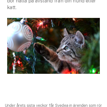
bör hålla på avstånd från din hund eller
katt.
Husvagnsförsäkring
Motorcykel
Mc-försäkring
Märkesförsäkringar
Båt
Båtförsäkring
Märkesförsäkringar
Vattenskoterförsäkring
Sportfiskarna
Djur
Under årets sista veckor får Svedea in ärenden som rör