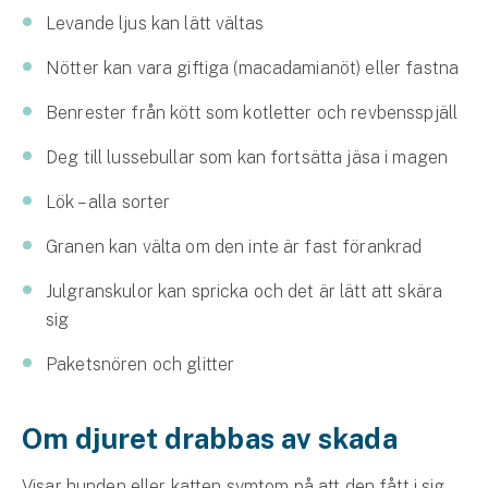
Levande ljus kan lätt vältas
Nötter kan vara giftiga (macadamianöt) eller fastna
Benrester från kött som kotletter och revbensspjäll
Deg till lussebullar som kan fortsätta jäsa i magen
Lök – alla sorter
Granen kan välta om den inte är fast förankrad
Julgranskulor kan spricka och det är lätt att skära
sig
Paketsnören och glitter
Om djuret drabbas av skada
Visar hunden eller katten symtom på att den fått i sig