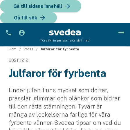
Gå till sidans innehåll
Gå till sök
Försäkringar som gör skillnad
Hem
Bil
Press
Julfaror för fyrbenta
2021-12-21
Bilförsäkring
Julfaror för fyrbenta
Bilförsäkring för företag
Fordon
Under julen finns mycket som doftar,
prasslar, glimmar och blänker som bidrar
Snöskoterförsäkring
till den rätta stämningen. Tyvärr är
ATV-försäkring
många av lockelserna farliga för våra
fyrbenta vänner. Svedea tipsar om vad du
Släpvagnsförsäkring