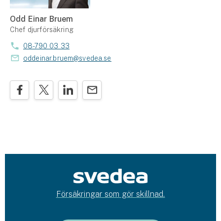
Odd Einar Bruem
Chef djurförsäkring
08-790 03 33
oddeinar.bruem@svedea.se
Försäkringar som gör skillnad.