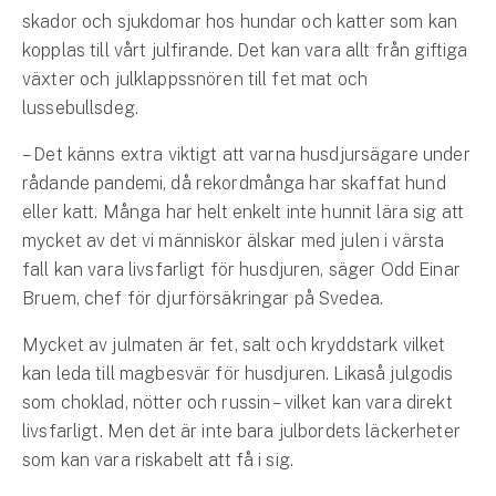
Hundförsäkring
skador och sjukdomar hos hundar och katter som kan
kopplas till vårt julfirande. Det kan vara allt från giftiga
Jakthundsförsäkring
växter och julklappssnören till fet mat och
lussebullsdeg.
Kattförsäkring
– Det känns extra viktigt att varna husdjursägare under
Djurförsäkring
rådande pandemi, då rekordmånga har skaffat hund
Hem & hus
eller katt. Många har helt enkelt inte hunnit lära sig att
mycket av det vi människor älskar med julen i värsta
Hemförsäkring
fall kan vara livsfarligt för husdjuren, säger Odd Einar
Bruem, chef för djurförsäkringar på Svedea.
Villaförsäkring
Mycket av julmaten är fet, salt och kryddstark vilket
Bostadsrättsförsäkring
kan leda till magbesvär för husdjuren. Likaså julgodis
som choklad, nötter och russin – vilket kan vara direkt
Hyresrättsförsäkring
livsfarligt. Men det är inte bara julbordets läckerheter
som kan vara riskabelt att få i sig.
Fritidshusförsäkring