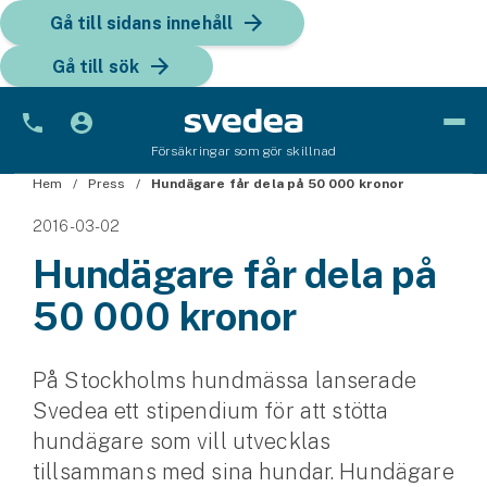
Gå till sidans innehåll
Gå till sök
Försäkringar som gör skillnad
Hem
Bil
Press
Hundägare får dela på 50 000 kronor
2016-03-02
Bilförsäkring
Hundägare får dela på
Bilförsäkring för företag
50 000 kronor
Fordon
Snöskoterförsäkring
På Stockholms hundmässa lanserade
Svedea ett stipendium för att stötta
ATV-försäkring
hundägare som vill utvecklas
tillsammans med sina hundar. Hundägare
Släpvagnsförsäkring