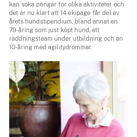
kan söka pengar för olika aktiviteter och
det är nu klart att 14 ekipage får del av
Husvagnsförsäkring
årets hundstipendium, bland annat en
Motorcykel
79-åring som just köpt hund, ett
Mc-försäkring
räddningsteam under utbildning och en
10-åring med agilitydrömmar.
Märkesförsäkringar
Båt
Båtförsäkring
Märkesförsäkringar
Vattenskoterförsäkring
Sportfiskarna
Djur