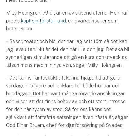
mest 10 000 kronor.
Företag
Milly Holmgren, 79 år, är en av stipendiaterna. Hon har
Företagsförsäkring
precis
köpt sin första hund
, en dvärgpinscher som
heter Gucci.
Bilförsäkring för företag
– Resor, teater och bio, det har jag sett förr, så det kan
Släpvagnsförsäkring
jag leva utan. Nu är det den här lilla och jag. Det ska bli
synnerligen stimulerande att gå en kurs och utvecklas
Drönarförsäkring
tillsammans med min nya vän, säger Milly Holmgren.
För förmedlare
– Det känns fantastiskt att kunna hjälpa till att göra
Gruppförsäkringar
vardagen roligare och enklare för både hundar och
hundägare. Det har varit många rörande ansökningar
Kommunolycksfall
och vi ser att det finns behov av och ett stort intresse
för den här typen av stöd. Så för oss känns det
Försäkring via förmedlare
självklart att fortsätta satsningen även nästa år, säger
Se alla försäkringar
Odd Einar Bruem, chef för djurförsäkring på Svedea.