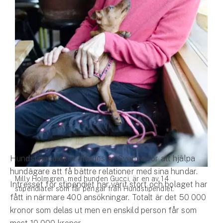
Hundförsäkring
Jakthundsförsäkring
Kattförsäkring
Djurförsäkring
Hem & hus
Hemförsäkring
Villaförsäkring
Hundstipendiet inrättades av Svedea för att hjälpa
Bostadsrättsförsäkring
hundägare att få bättre relationer med sina hundar.
Milly Holmgren, med hunden Gucci, är en av 14
Intresset för stipendiet har varit stort och bolaget har
Hyresrättsförsäkring
stipendiater som får pengar från Hundstipendiet.
fått in närmare 400 ansökningar. Totalt är det 50 000
kronor som delas ut men en enskild person får som
Fritidshusförsäkring