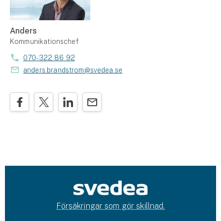
Anders
Kommunikationschef
070-322 86 92
anders.brandstrom@svedea.se
Försäkringar som gör skillnad.