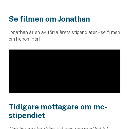
Företag
Företagsförsäkring
Se filmen om Jonathan
Bilförsäkring för företag
Jonathan är en av förra årets stipendiater – se filmen
om honom här!
Släpvagnsförsäkring
Drönarförsäkring
För förmedlare
Gruppförsäkringar
Kommunolycksfall
Tidigare mottagare om mc-
Försäkring via förmedlare
stipendiet
Se alla försäkringar
"Jag har en stor dröm, att resa upp med hoj till