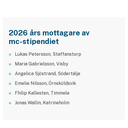
Hundförsäkring
Jakthundsförsäkring
2026 års mottagare av
Kattförsäkring
mc-stipendiet
Djurförsäkring
Hem & hus
Lukas Petersson, Staffanstorp
Maria Gabrielsson, Visby
Hemförsäkring
Angelica Sjöstrand, Södertälje
Villaförsäkring
Emelie Nilsson, Örnsköldsvik
Fhilip Kallesten, Timmele
Bostadsrättsförsäkring
Jonas Wallin, Katrineholm
Hyresrättsförsäkring
Fritidshusförsäkring