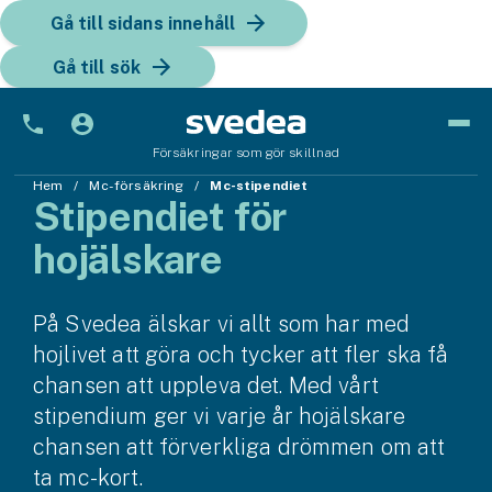
Gå till sidans innehåll
Gå till sök
Försäkringar som gör skillnad
Hem
Bil
Mc-försäkring
Mc-stipendiet
Stipendiet för
Bilförsäkring
hojälskare
Bilförsäkring för företag
På Svedea älskar vi allt som har med
Fordon
hojlivet att göra och tycker att fler ska få
Snöskoterförsäkring
chansen att uppleva det. Med vårt
stipendium ger vi varje år hojälskare
ATV-försäkring
chansen att förverkliga drömmen om att
ta mc-kort.
Släpvagnsförsäkring