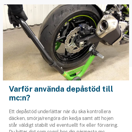
Husvagnsförsäkring
Motorcykel
Mc-försäkring
Märkesförsäkringar
Båt
Båtförsäkring
Märkesförsäkringar
Varför använda depåstöd till
mc:n?
Vattenskoterförsäkring
Ett depåstöd underlättar när du ska kontrollera
Sportfiskarna
däcken, smörja/rengöra din kedja samt att hojen
Djur
står väldigt stabilt vid eventuellt fix eller förvaring.
Du hittar det som regel hos din närmaste mc-