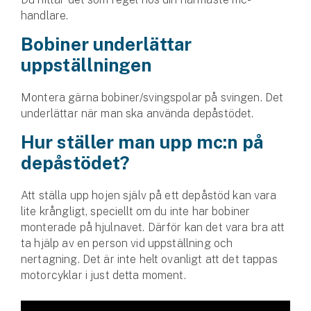
Hundförsäkring
handlare.
Bobiner underlättar
Jakthundsförsäkring
uppställningen
Kattförsäkring
Montera gärna bobiner/svingspolar på svingen. Det
Djurförsäkring
underlättar när man ska använda depåstödet.
Hem & hus
Hur ställer man upp mc:n på
depåstödet?
Hemförsäkring
Att ställa upp hojen själv på ett depåstöd kan vara
Villaförsäkring
lite krångligt, speciellt om du inte har bobiner
monterade på hjulnavet. Därför kan det vara bra att
Bostadsrättsförsäkring
ta hjälp av en person vid uppställning och
nertagning. Det är inte helt ovanligt att det tappas
Hyresrättsförsäkring
motorcyklar i just detta moment.
Fritidshusförsäkring