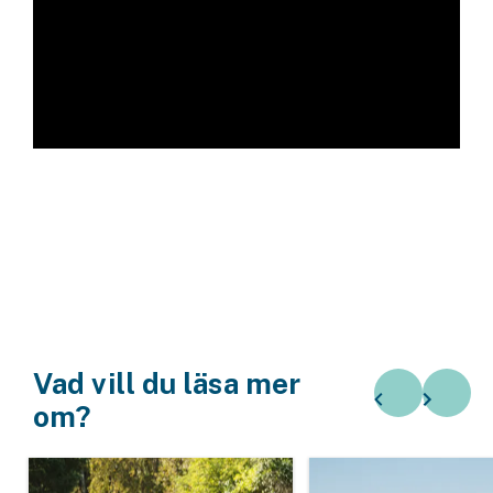
Företag
Företagsförsäkring
Bilförsäkring för företag
Släpvagnsförsäkring
Drönarförsäkring
För förmedlare
Gruppförsäkringar
Kommunolycksfall
Vad vill du läsa mer
om?
Försäkring via förmedlare
Se alla försäkringar