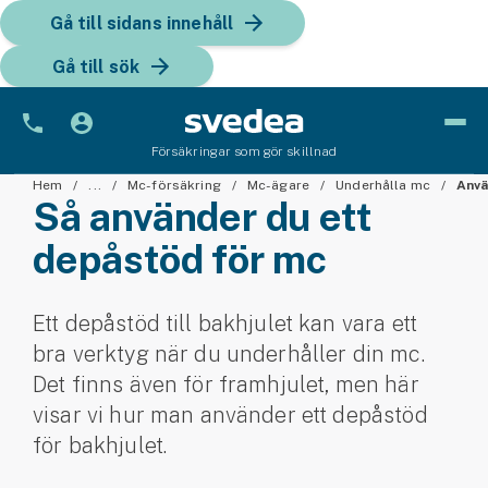
Gå till sidans innehåll
Gå till sök
Försäkringar som gör skillnad
Bil
Hem
...
Mc-försäkring
Mc-ägare
Underhålla mc
Anvä
Så använder du ett
Bilförsäkring
depåstöd för mc
Bilförsäkring för företag
Ett depåstöd till bakhjulet kan vara ett
Fordon
bra verktyg när du underhåller din mc.
Snöskoterförsäkring
Det finns även för framhjulet, men här
visar vi hur man använder ett depåstöd
ATV-försäkring
för bakhjulet.
Släpvagnsförsäkring