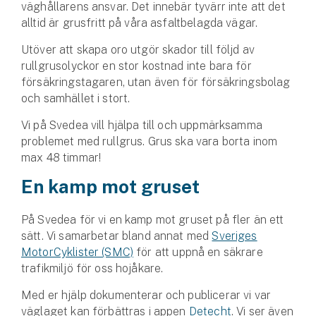
väghållarens ansvar. Det innebär tyvärr inte att det
Hundförsäkring
alltid är grusfritt på våra asfaltbelagda vägar.
Jakthundsförsäkring
Utöver att skapa oro utgör skador till följd av
rullgrusolyckor en stor kostnad inte bara för
Kattförsäkring
försäkringstagaren, utan även för försäkringsbolag
och samhället i stort.
Djurförsäkring
Vi på Svedea vill hjälpa till och uppmärksamma
Hem & hus
problemet med rullgrus. Grus ska vara borta inom
max 48 timmar!
Hemförsäkring
En kamp mot gruset
Villaförsäkring
På Svedea för vi en kamp mot gruset på fler än ett
Bostadsrättsförsäkring
sätt. Vi samarbetar bland annat med
Sveriges
MotorCyklister (SMC)
för att uppnå en säkrare
Hyresrättsförsäkring
trafikmiljö för oss hojåkare.
Med er hjälp dokumenterar och publicerar vi var
Fritidshusförsäkring
väglaget kan förbättras i appen
Detecht
. Vi ser även