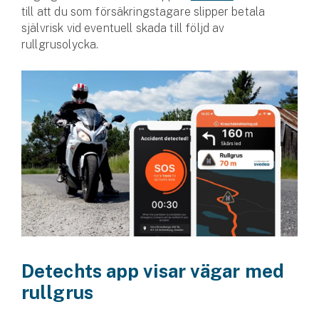
Företag
till att du som försäkringstagare slipper betala
självrisk vid eventuell skada till följd av
Företagsförsäkring
rullgrusolycka.
Bilförsäkring för företag
Släpvagnsförsäkring
Drönarförsäkring
För förmedlare
Gruppförsäkringar
Kommunolycksfall
Försäkring via förmedlare
Detechts app visar vägar med
Se alla försäkringar
rullgrus