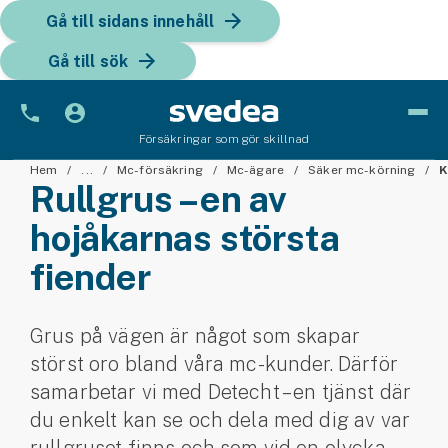
Gå till sidans innehåll
Gå till sök
Försäkringar som gör skillnad
Bil
Hem
...
Mc-försäkring
Mc-ägare
Säker mc-körning
K
Rullgrus – en av
Bilförsäkring
hojåkarnas största
fiender
Bilförsäkring för företag
Fordon
Grus på vägen är något som skapar
Snöskoterförsäkring
störst oro bland våra mc-kunder. Därför
samarbetar vi med Detecht – en tjänst där
ATV-försäkring
du enkelt kan se och dela med dig av var
Släpvagnsförsäkring