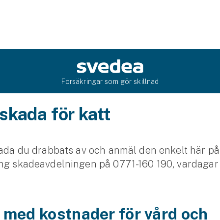
Försäkringar som gör skillnad
skada för katt
kada du drabbats av och anmäl den enkelt här p
ng skadeavdelningen på 0771-160 190, vardagar k
 med kostnader för vård och