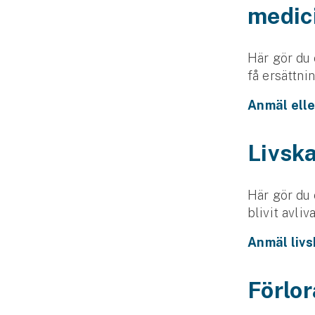
medic
Släpvagnsförsäkring
Husvagnsförsäkring
Här gör du 
Motorcykel
få ersättni
Anmäl ell
Mc-försäkring
Märkesförsäkringar
Livsk
Båt
Båtförsäkring
Här gör du 
blivit avliva
Märkesförsäkringar
Anmäl liv
Vattenskoterförsäkring
Förlor
Sportfiskarna