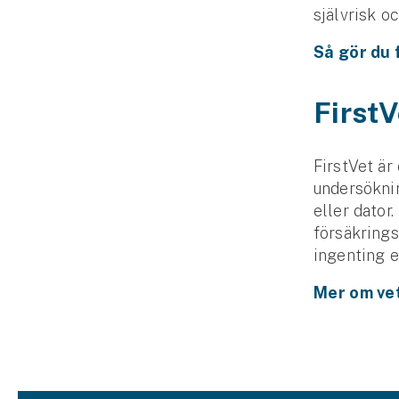
självrisk o
Fritidshusförsäkring
Företag
Så gör du 
Företagsförsäkring
FirstV
Bilförsäkring för företag
FirstVet är
Släpvagnsförsäkring
undersöknin
eller dator
Drönarförsäkring
försäkrings
För förmedlare
ingenting e
Gruppförsäkringar
Mer om ve
Kommunolycksfall
Försäkring via förmedlare