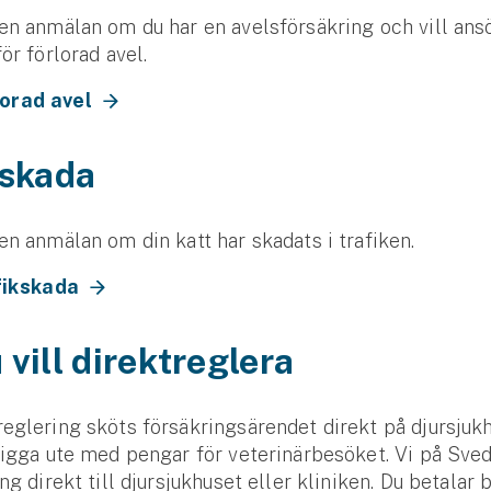
en anmälan om du har en avelsförsäkring och vill an
ör förlorad avel.
orad avel
kskada
en anmälan om din katt har skadats i trafiken.
fikskada
vill direktreglera
eglering sköts försäkringsärendet direkt på djursjuk
ligga ute med pengar för veterinärbesöket. Vi på Sve
ng direkt till djursjukhuset eller kliniken. Du betalar 