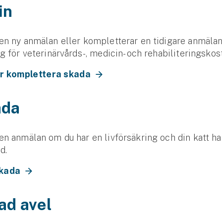
in
en ny anmälan eller kompletterar en tidigare anmälan 
ng för veterinärvårds-, medicin- och rehabiliteringskos
er komplettera skada
ada
en anmälan om du har en livförsäkring och din katt har
d.
skada
ad avel