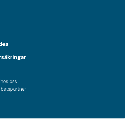
dea
rsäkringar
 hos oss
betspartner