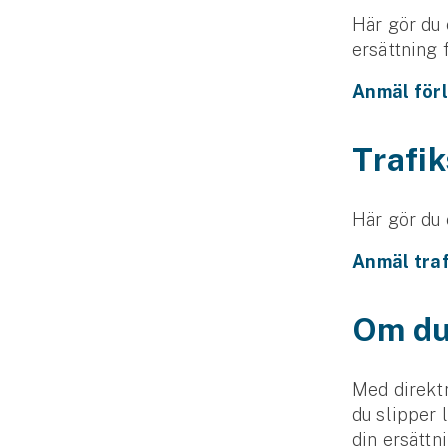
Djur
Här gör du 
ersättning f
Hundförsäkring
Anmäl förl
Jakthundsförsäkring
Kattförsäkring
Trafi
Djurförsäkring
Här gör du 
Hem & hus
Anmäl tra
Hemförsäkring
Om du 
Villaförsäkring
Bostadsrättsförsäkring
Med direktr
du slipper 
Hyresrättsförsäkring
din ersättni