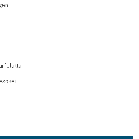
gen.
urfplatta
besöket