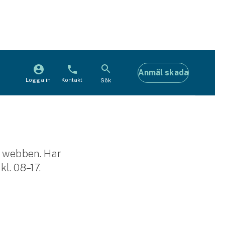
Anmäl skada
Logga in
Kontakt
Sök
å webben. Har
l. 08–17.