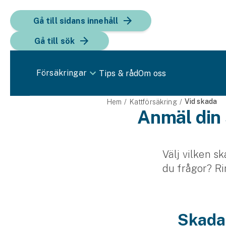
Gå till sidans innehåll
Gå till sök
Försäkringar
Tips & råd
Om oss
Bil
Vid skada
Hem
Kattförsäkring
Anmäl din 
Bilförsäkring
Bilförsäkring för företag
Välj vilken s
Fordon
du frågor? Ri
Snöskoterförsäkring
ATV-försäkring
Skada