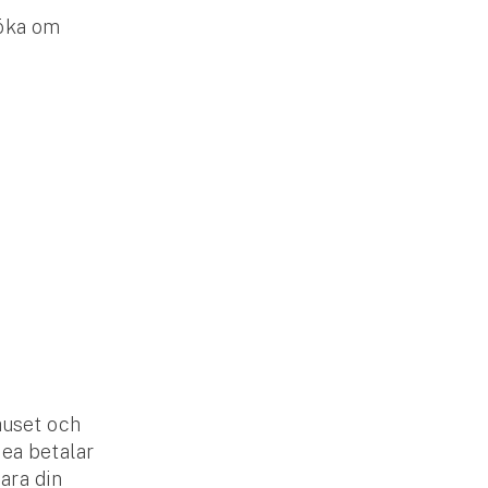
söka om
huset och
dea betalar
bara din