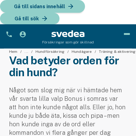
Gå till sidans innehåll
Gå till sök
Försäkringar som gör skillnad
Bil
Hem
...
Hundförsäkring
Hundägare
Träning & aktivering
Vad betyder orden för
Bilförsäkring
din hund?
Bilförsäkring för företag
Något som slog mig när vi hämtade hem
Fordon
vår svarta lilla valp Bonus i somras var
Snöskoterförsäkring
att hon inte kunde något alls. Eller jo, hon
kunde ju både äta, kissa och pipa – men
ATV-försäkring
hon kunde inga av de ord eller
kommandon vi flera gånger per dag
Släpvagnsförsäkring