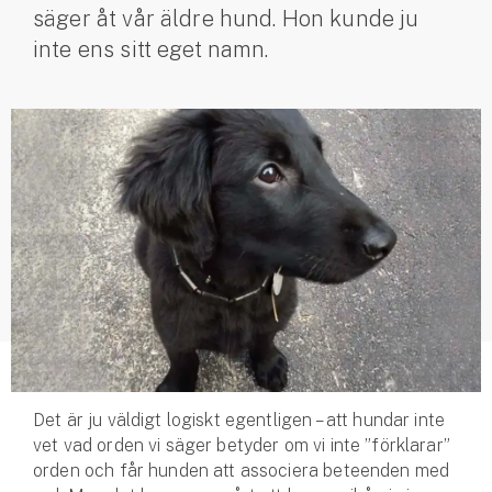
säger åt vår äldre hund. Hon kunde ju
Husvagnsförsäkring
inte ens sitt eget namn.
Motorcykel
Mc-försäkring
Märkesförsäkringar
Båt
Båtförsäkring
Märkesförsäkringar
Vattenskoterförsäkring
Det är ju väldigt logiskt egentligen – att hundar inte
Sportfiskarna
vet vad orden vi säger betyder om vi inte ”förklarar”
Djur
orden och får hunden att associera beteenden med