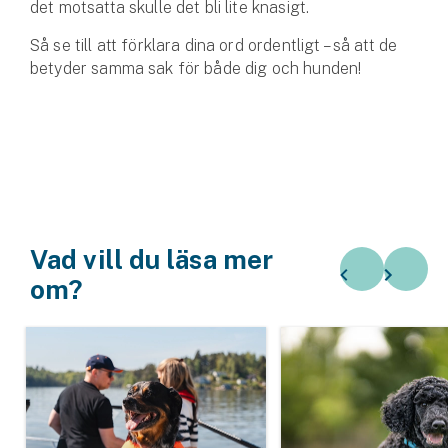
Företag
det motsatta skulle det bli lite knasigt.
Så se till att förklara dina ord ordentligt – så att de
Företagsförsäkring
betyder samma sak för både dig och hunden!
Bilförsäkring för företag
Släpvagnsförsäkring
Drönarförsäkring
För förmedlare
Vad vill du läsa mer
Gruppförsäkringar
om?
Kommunolycksfall
Försäkring via förmedlare
Se alla försäkringar