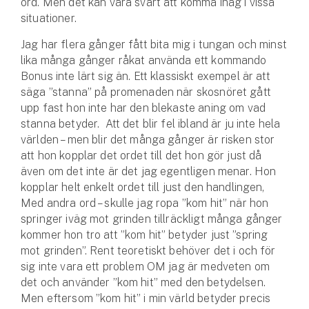
ord. Men det kan vara svårt att komma ihåg i vissa
Hundförsäkring
situationer.
Jakthundsförsäkring
Jag har flera gånger fått bita mig i tungan och minst
lika många gånger råkat använda ett kommando
Kattförsäkring
Bonus inte lärt sig än. Ett klassiskt exempel är att
säga ”stanna” på promenaden när skosnöret gått
upp fast hon inte har den blekaste aning om vad
Djurförsäkring
stanna betyder. Att det blir fel ibland är ju inte hela
Hem & hus
världen – men blir det många gånger är risken stor
att hon kopplar det ordet till det hon gör just då
Hemförsäkring
även om det inte är det jag egentligen menar. Hon
kopplar helt enkelt ordet till just den handlingen,
Villaförsäkring
Med andra ord – skulle jag ropa ”kom hit” när hon
springer iväg mot grinden tillräckligt många gånger
Bostadsrättsförsäkring
kommer hon tro att ”kom hit” betyder just ”spring
mot grinden”. Rent teoretiskt behöver det i och för
Hyresrättsförsäkring
sig inte vara ett problem OM jag är medveten om
det och använder ”kom hit” med den betydelsen.
Fritidshusförsäkring
Men eftersom ”kom hit” i min värld betyder precis