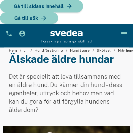
Gå till sidans innehåll
Gå till sök
Försäkringar som gör skillnad
Bil
Hem
...
Hundförsäkring
Hundägare
Skötsel
När hun
Älskade äldre hundar
Bilförsäkring
Det är speciellt att leva tillsammans med
Bilförsäkring för företag
en äldre hund. Du känner din hund – dess
Fordon
egenheter, uttryck och behov men vad
kan du göra för att förgylla hundens
Snöskoterförsäkring
ålderdom?
ATV-försäkring
Släpvagnsförsäkring