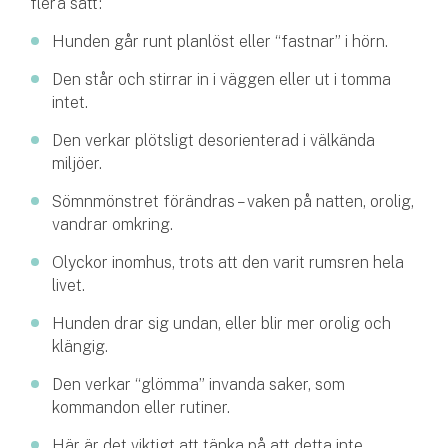
flera sätt:
Hunden går runt planlöst eller “fastnar” i hörn.
Den står och stirrar in i väggen eller ut i tomma
intet.
Den verkar plötsligt desorienterad i välkända
miljöer.
Sömnmönstret förändras – vaken på natten, orolig,
vandrar omkring.
Olyckor inomhus, trots att den varit rumsren hela
livet.
Hunden drar sig undan, eller blir mer orolig och
klängig.
Den verkar “glömma” invanda saker, som
kommandon eller rutiner.
Här är det viktigt att tänka på att detta inte