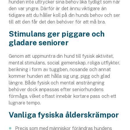
hunden inte uttrycker sina behov lika tydligt som när
Företag
den var yngre. Därför är det ännu viktigare än
tidigare att du håller koll på din hunds behov och ser
Företagsförsäkring
till att den får det den behöver för att må bra.
Bilförsäkring för företag
Stimulans ger piggare och
gladare seniorer
Släpvagnsförsäkring
Genom att uppmuntra din hund till fysisk aktivitet,
Drönarförsäkring
mental stimulans, social gemenskap, roliga utflykter,
För förmedlare
berikning i form av tuggben, nosande och annat
kommer hunden att hålla sig ung, pigg och glad
Gruppförsäkringar
längre. Både fysisk och mental ansträngning
behöver dock anpassas efter seniorhundens
Kommunolycksfall
förmåga, vilket oftast innebär kortare pass och ett
lugnare tempo.
Försäkring via förmedlare
Vanliga fysiska ålderskrämpor
Se alla försäkringar
Precis som med människor förändras hundens