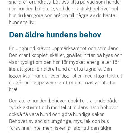
snarare förändrats. Låt oss titta på vad som händer
Hundförsäkring
när hunden blir äldre, vad den faktiskt behöver och
hur du kan göra senioråren till några av de bästa i
Jakthundsförsäkring
hundens liv.
Kattförsäkring
Den äldre hundens behov
Djurförsäkring
En unghund kräver uppmärksamhet och stimulans.
Hem & hus
Den drar i kopplet, skäller, gnäller, hittar på hyss och
visar tydligt om den har för mycket energi eller för
lite att göra. En äldre hund är ofta lugnare. Den
Hemförsäkring
ligger kvar när du reser dig, följer med i lugn takt dit
du går och anpassar sig efter dig – nästan lite för
Villaförsäkring
bra!
Bostadsrättsförsäkring
Den äldre hunden behöver dock fortfarande både
fysisk aktivitet och mental stimulans. Den behöver
Hyresrättsförsäkring
också få vara hund och göra hundiga saker.
Behovet av socialt umgänge, mys, lek och bus
Fritidshusförsäkring
försvinner inte, men risken är stor att den äldre