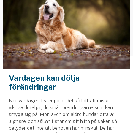
Husvagnsförsäkring
Motorcykel
Mc-försäkring
Märkesförsäkringar
Båt
Båtförsäkring
Vardagen kan dölja
förändringar
Märkesförsäkringar
Vattenskoterförsäkring
När vardagen flyter på är det så lätt att missa
viktiga detaljer, de små förändringarna som kan
smyga sig på. Men även om äldre hundar ofta är
Sportfiskarna
lugnare, och sällan tjatar om att hitta på saker, så
Djur
betyder det inte att behoven har minskat. De har