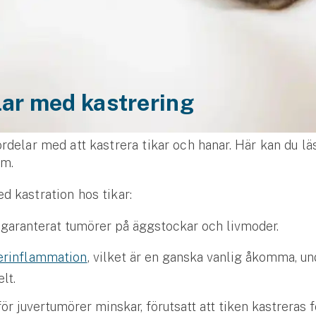
lar med kastrering
ördelar med att kastrera tikar och hanar. Här kan du l
em.
d kastration hos tikar:
 garanterat tumörer på äggstockar och livmoder.
erinflammation
, vilket är en ganska vanlig åkomma, u
elt.
ör juvertumörer minskar, förutsatt att tiken kastreras f