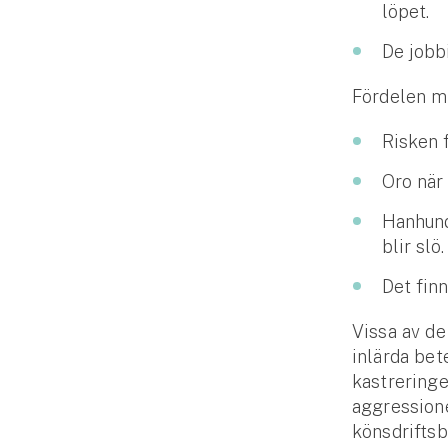
löpet.
Fritidshusförsäkring
Företag
De jobb
Fördelen m
Företagsförsäkring
Risken 
Bilförsäkring för företag
Oro när 
Släpvagnsförsäkring
Hanhund
Drönarförsäkring
blir slö
För förmedlare
Det fin
Gruppförsäkringar
Vissa av de
inlärda bet
Kommunolycksfall
kastreringe
aggressione
Försäkring via förmedlare
könsdrifts