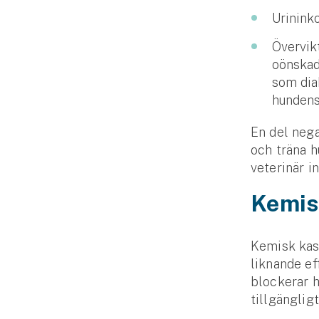
Urinink
Övervik
oönskad
som dia
hundens
En del neg
och träna h
veterinär i
Kemis
Kemisk kast
liknande ef
blockerar 
tillgänglig