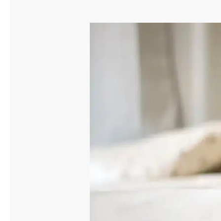
Släpvagnsförsäkring
Husvagnsförsäkring
Motorcykel
Mc-försäkring
Märkesförsäkringar
Båt
Båtförsäkring
Märkesförsäkringar
Vattenskoterförsäkring
Sportfiskarna