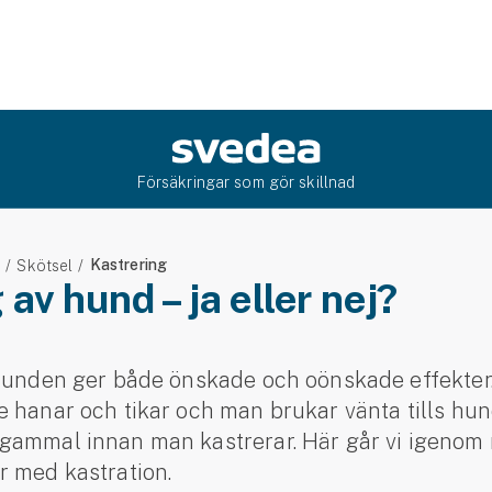
Försäkringar som gör skillnad
Kastrering
e
Skötsel
 av hund – ja eller nej?
 hunden ger både önskade och oönskade effekter
 hanar och tikar och man brukar vänta tills hu
gammal innan man kastrerar. Här går vi igenom n
r med kastration.