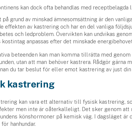
ontinens kan dock ofta behandlas med receptbelagda 
t på grund av minskad ämnesomsättning är den vanlig
e effekten av kastrering och har en del vanliga följds
betes och ledproblem. Övervikten kan undvikas genom
 kostintag anpassas efter det minskade energibehove
ativa beteenden kan man komma tillrätta med genom a
unden, utan att man behöver kastrera. Rådgör gärna 
nnan du tar beslut för eller emot kastrering av just di
k kastrering
rering kan vara ett alternativ till fysisk kastrering, 
fekter men inte är oåterkalleligt. Det sker genom att
hundens könshormoner på kemisk väg. I dagsläget är 
t för hanhundar.