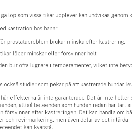
iga löp som vissa tikar upplever kan undvikas genom k
ed kastration hos hanar:
för prostataproblem brukar minska efter kastrering.
tikar löper minskar eller försvinner helt.
en blir ofta lugnare i temperamentet, vilket inte bety
.
ns också studier som pekar på att kastrerade hundar le
 här effekterna är inte garanterade. Det är inte heller 
eenden, alltså beteenden som hunden redan har lärt si
n försvinner efter kastreringen. Det kan handla om b
r och revirmarkering, men även delar av det inlärda
beteendet kan kvarstå.
Se alla försäkringar