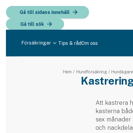
Gå till sidans innehåll
Gå till sök
Försäkringar
Tips & råd
Om oss
Bil
Hem
Hundförsäkring
Hundägar
Bilförsäkring
Kastrering
Bilförsäkring för företag
Fordon
Att kastrera
kasterna både
Snöskoterförsäkring
sex månader 
ATV-försäkring
och nackdela