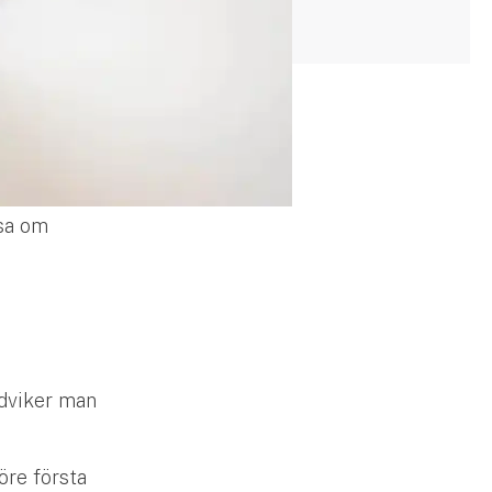
äsa om
ndviker man
öre första