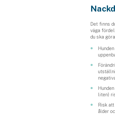
Nackd
Det finns d
väga fördel
du ska göra
Hunden k
uppenb
Förändri
utställ
negativa
Hunden 
liten) r
Risk att
ålder oc