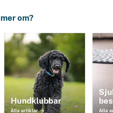
a mer om?
Sju
Hundklubbar
bes
Alla artiklar
Alla a