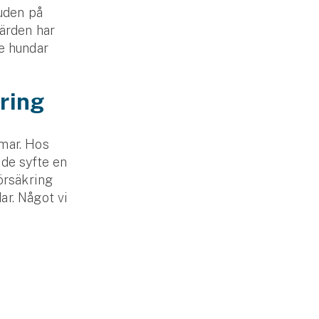
huden på
gärden har
re hundar
kring
mar. Hos
nde syfte en
försäkring
ar. Något vi