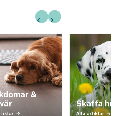
kdomar &
vär
Skaffa hu
rtiklar
Alla artiklar