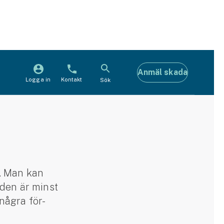
Anmäl skada
Logga in
Kontakt
Sök
. Man kan
nden är minst
ågra för-