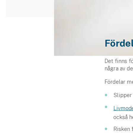
Djur
Hundförsäkring
Jakthundsförsäkring
Förde
Kattförsäkring
Djurförsäkring
Det finns f
Hem & hus
några av d
Hemförsäkring
Fördelar me
Slipper
Villaförsäkring
Livmod
Bostadsrättsförsäkring
också h
Hyresrättsförsäkring
Risken f