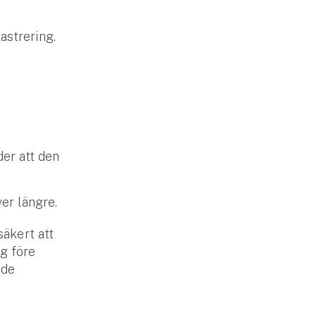
astrering.
der att den
ver längre.
säkert att
g före
åde