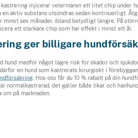
kastrering injicerar veterinären ett litet chip under 
 en aktiv substans utsöndras sedan kontinuerligt. Åt
r minst sex månader, ibland betydligt längre. På stör
icera ett starkare chip som har effekt i minst ett år.
ring ger billigare hundförsä
d hund medför något lägre risk för skador och sjukdo
därför en hund som kastrerats kirurgiskt i förebygga
ndförsäkring
. Hos oss får du 10 % rabatt på din hund­
r normal­kastrerad, det gäller både tikar och hanhund
 om på marknaden.