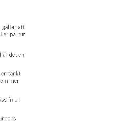
gäller att
äker på hur
l är det en
 en tänkt
 som mer
viss (men
hundens