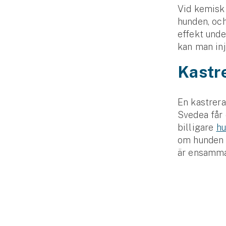
Vid kemisk 
hunden, och
effekt unde
kan man inj
Kastre
En kastrera
Svedea får 
billigare
hu
om hunden ä
är ensamma