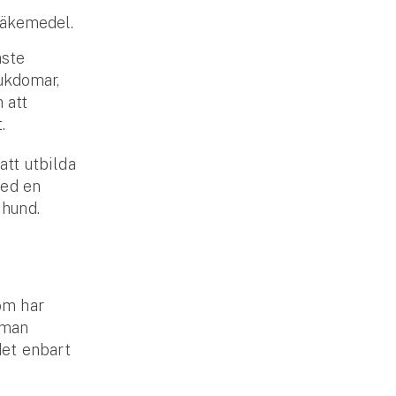
läkemedel.
aste
jukdomar,
 att
t.
tt utbilda
med en
n hund.
som har
 man
det enbart