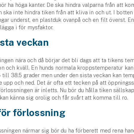
ör ha höga kanter. De ska hindra valparna från att k
ska inte hindra tiken från att kliva in och ut. I botten
ngar underst, en plastduk ovanpå och en filt överst. E
 lägga i för mysfaktor.
ista veckan
ingen nära och då börjar det bli dags att ta tikens te
n och kväll. En hunds normala kroppstemperatur kan 
 till 38,5 grader men under den sista veckan kan te
 upp och ned. Det är ofta ett tecken på att öppningss
förlossningen är inletts. Nu bör du hålla tiken sällskap
kan känna sig orolig och får svårt att komma till ro.
ör förlossning
ssningen närmar sig bör du ha förberett med rena han