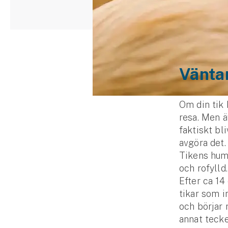
Djur
Hundförsäkring
Jakthundsförsäkring
Väntar
Kattförsäkring
Djurförsäkring
Om din tik 
Hem & hus
resa. Men ä
faktiskt bli
Hemförsäkring
avgöra det.
Tikens humö
Villaförsäkring
och rofylld
Efter ca 14
Bostadsrättsförsäkring
tikar som i
och börjar 
Hyresrättsförsäkring
annat tecke