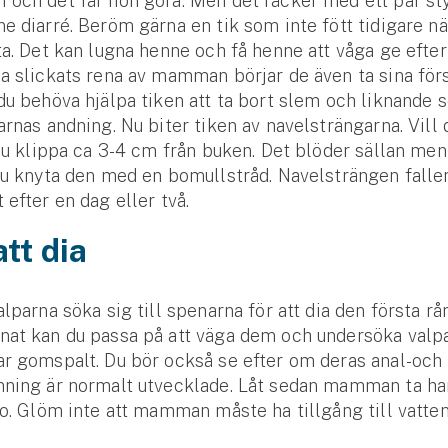
och det får hon göra. Men det räcker med ett par sty
e diarré. Beröm gärna en tik som inte fött tidigare n
ta. Det kan lugna henne och få henne att våga ge efter
a slickats rena av mamman börjar de även ta sina för
du behöva hjälpa tiken att ta bort slem och liknande
arnas andning. Nu biter tiken av navelsträngarna. Vill 
 du klippa ca 3-4 cm från buken. Det blöder sällan men
du knyta den med en bomullstråd. Navelsträngen falle
 efter en dag eller två.
tt dia
alparna söka sig till spenarna för att dia den första r
at kan du passa på att väga dem och undersöka valpa
r gomspalt. Du bör också se efter om deras anal-och
nning är normalt utvecklade. Låt sedan mamman ta 
ro. Glöm inte att mamman måste ha tillgång till vatte