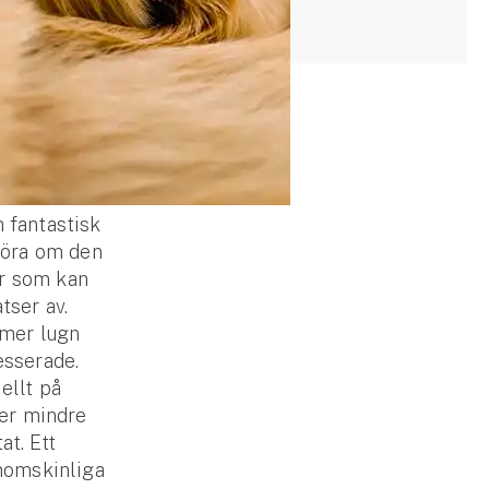
h fantastisk
vgöra om den
när som kan
tser av.
 mer lugn
esserade.
ellt på
ter mindre
at. Ett
enomskinliga