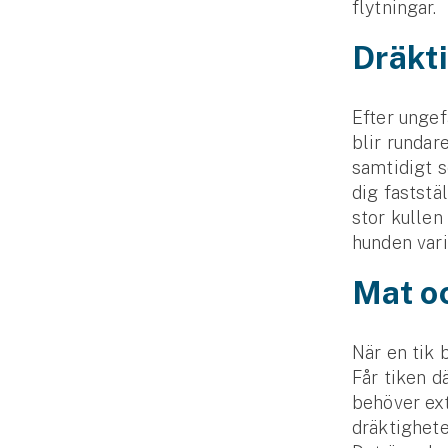
flytningar.
Fritidshusförsäkring
Företag
Dräkt
Företagsförsäkring
Efter ungef
blir rundar
Bilförsäkring för företag
samtidigt s
dig faststä
Släpvagnsförsäkring
stor kullen 
hunden vari
Drönarförsäkring
För förmedlare
Mat oc
Gruppförsäkringar
När en tik 
Kommunolycksfall
Får tiken d
behöver ext
Försäkring via förmedlare
dräktighete