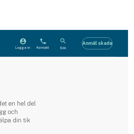
Anmäl skada
Logga in
Kontakt
Sök
det en hel del
ygg och
lpa din tik