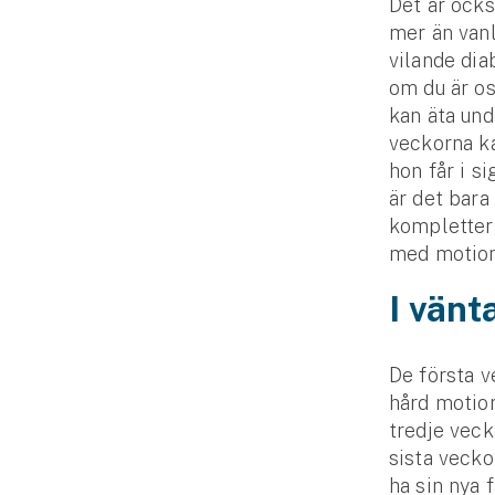
Det är ocks
mer än vanl
vilande dia
om du är os
kan äta und
veckorna ka
hon får i s
är det bara
komplettera
med motion,
I vänt
De första v
hård motion
tredje veck
sista vecko
ha sin nya 