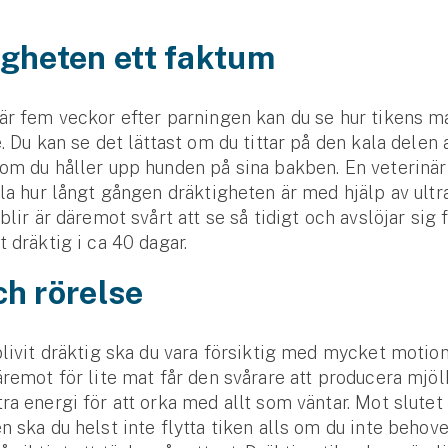
igheten ett faktum
är fem veckor efter parningen kan du se hur tikens m
e. Du kan se det lättast om du tittar på den kala dele
om du håller upp hunden på sina bakben. En veterinär
lla hur långt gången dräktigheten är med hjälp av ultra
blir är däremot svårt att se så tidigt och avslöjar sig 
t dräktig i ca 40 dagar.
h rörelse
blivit dräktig ska du vara försiktig med mycket motio
äremot för lite mat får den svårare att producera mjö
ra energi för att orka med allt som väntar. Mot slutet
n ska du helst inte flytta tiken alls om du inte behove
Se alla försäkringar