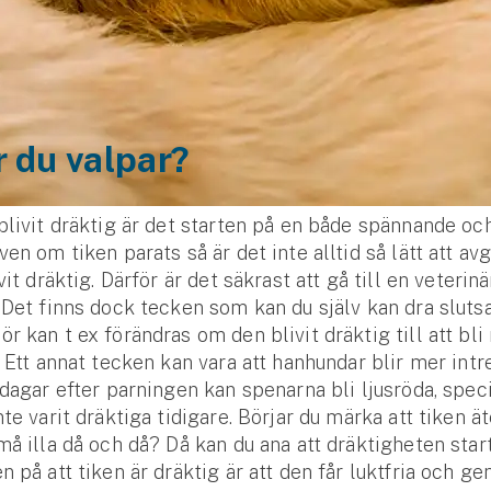
 du valpar?
blivit dräktig är det starten på en både spännande oc
ven om tiken parats så är det inte alltid så lätt att a
vit dräktig. Därför är det säkrast att gå till en veteri
 Det finns dock tecken som kan du själv kan dra slutsa
r kan t ex förändras om den blivit dräktig till att bli
. Ett annat tecken kan vara att hanhundar blir mer intr
 dagar efter parningen kan spenarna bli ljusröda, speci
nte varit dräktiga tidigare. Börjar du märka att tiken ä
må illa då och då? Då kan du ana att dräktigheten start
n på att tiken är dräktig är att den får luktfria och g