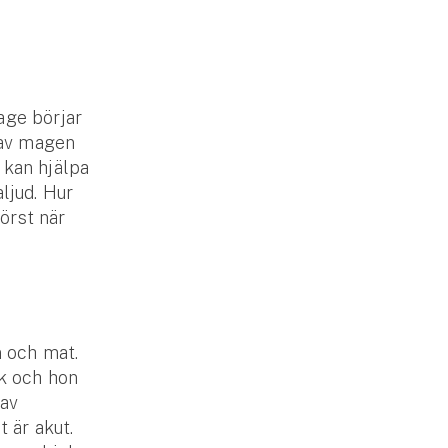
age börjar
n av magen
 kan hjälpa
ljud. Hur
först när
n och mat.
lk och hon
 av
t är akut.