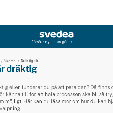
Försäkringar som gör skillnad
Dräktig tik
e
Skötsel
är dräktig
äktig eller funderar du på att para den? Då finns 
ör känna till för att hela processen ska bli så tr
 möjligt. Här kan du läsa mer om hur du kan hjä
 valpning.