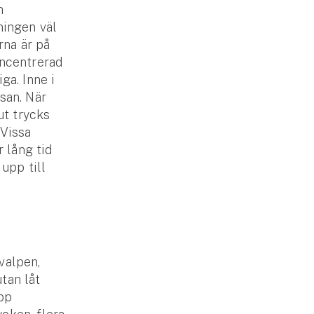
n
ningen väl
rna är på
oncentrerad
ga. Inne i
san. När
ut trycks
 Vissa
 lång tid
 upp till
valpen,
tan låt
upp