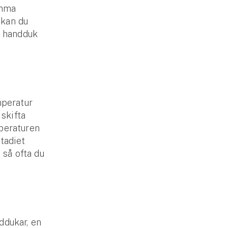
omma
 kan du
n handduk
mperatur
skifta
mperaturen
tadiet
 så ofta du
ddukar, en