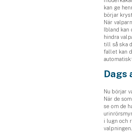
moderkakan 
kan ge henn
börjar krys
När valparn
Ibland kan 
hindra valp
till så ska
fallet kan 
automatiskt
Dags a
Nu börjar v
När de somn
se om de ha
urinrörsmy
i lugn och 
valpningen.