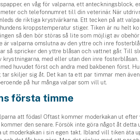
lspapper, en våg för valparna, ett anteckningsblock, e
eter och telefonnumret till din veterinär. När utdriv
inleds de riktiga krystvärkarna. Ett tecken på att valpa
 hundens kroppstemperatur stiger. Tiken är nu helt k
ingen så den bör störas så lite som möjligt av obehöri
 är valparna omslutna av den yttre och inre fosterblå
ar så spricker den yttre blåsan och vattnet går. Till sl
v krystningarna, med eller utan den inre fosterblåsan.
med huvudet först och andra med bakbenen först. Hur
 tar skiljer sig åt. Det kan ta ett par timmar men även
 beroende på hur många valpar som vill ut.
ns första timme
lparna att födas! Oftast kommer moderkakan ut efter 
kommer den senare. Försök inte göra något åt detta u
a ut moderkakan i sin egen takt. Ibland vill tiken äta 