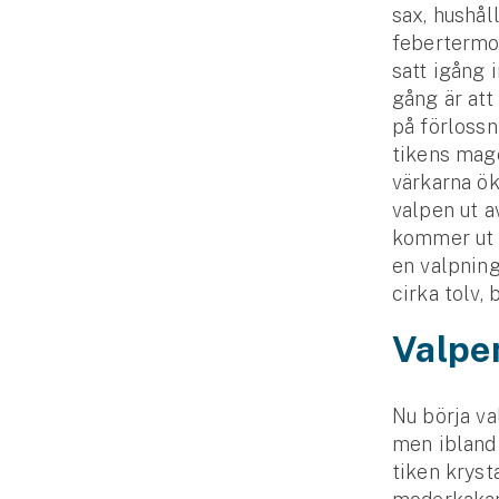
sax, hushål
febertermom
satt igång 
gång är att
på förlossn
tikens mage
värkarna ök
valpen ut a
kommer ut 
en valpning
cirka tolv,
Valpe
Nu börja va
men ibland 
tiken kryst