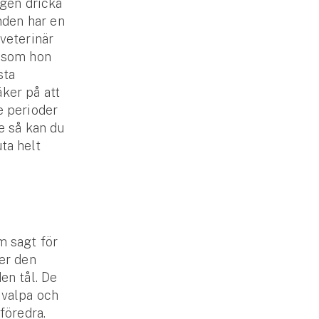
igen dricka
unden har en
 veterinär
r som hon
sta
ker på att
e perioder
re så kan du
ta helt
m sagt för
ter den
en tål. De
 valpa och
föredra.