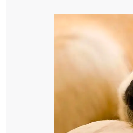
Släpvagnsförsäkring
Husvagnsförsäkring
Motorcykel
Mc-försäkring
Märkesförsäkringar
Båt
Båtförsäkring
Märkesförsäkringar
Vattenskoterförsäkring
Sportfiskarna