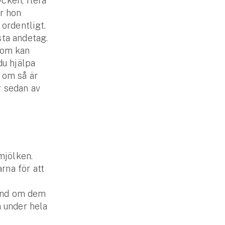
cken, flera
är hon
 ordentligt.
sta andetag.
 som kan
du hjälpa
 om så är
r sedan av
åmjölken.
rna för att
hand om dem
n under hela