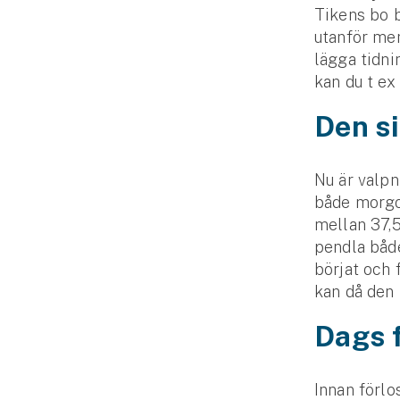
Tikens bo b
utanför men 
lägga tidni
kan du t ex
Den s
Nu är valpn
både morgo
mellan 37,5
pendla både
börjat och 
kan då den 
Dags f
Innan förlo