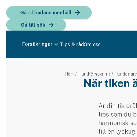
Gå till sidans innehåll
Gå till sök
Försäkringar
Tips & råd
Om oss
Bil
Hem
Hundförsäkring
Hundägar
Bilförsäkring
När tiken 
Bilförsäkring för företag
Fordon
Är din tik dr
tips som du b
Snöskoterförsäkring
harmonisk som
ATV-försäkring
till en lycklig