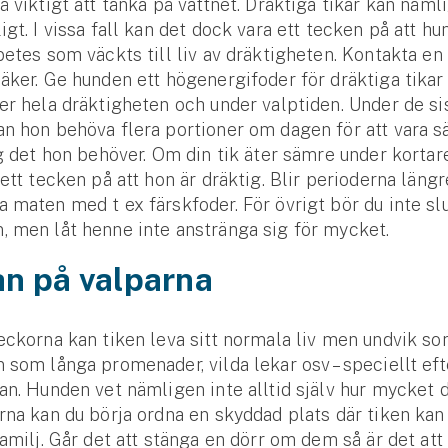
å viktigt att tänka på vattnet. Dräktiga tikar kan näml
igt. I vissa fall kan det dock vara ett tecken på att h
betes som väckts till liv av dräktigheten. Kontakta en
äker. Ge hunden ett högenergifoder för dräktiga tika
er hela dräktigheten och under valptiden. Under de si
n hon behöva flera portioner om dagen för att vara sä
ig det hon behöver. Om din tik äter sämre under kortar
 ett tecken på att hon är dräktig. Blir perioderna läng
 maten med t ex färskfoder. För övrigt bör du inte slu
 men låt henne inte anstränga sig för mycket.
an på valparna
eckorna kan tiken leva sitt normala liv men undvik so
 som långa promenader, vilda lekar osv – speciellt ef
an. Hunden vet nämligen inte alltid själv hur mycket d
rna kan du börja ordna en skyddad plats där tiken kan
familj. Går det att stänga en dörr om dem så är det att 