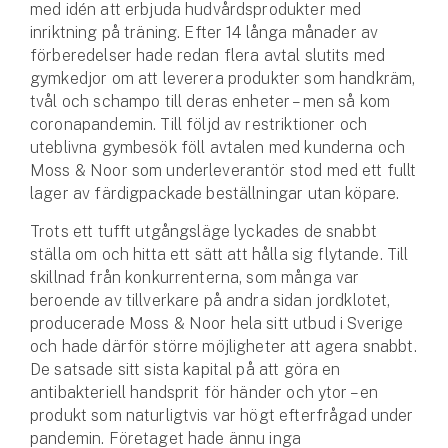
med idén att erbjuda hudvårdsprodukter med
Hundförsäkring
inriktning på träning. Efter 14 långa månader av
förberedelser hade redan flera avtal slutits med
Jakthundsförsäkring
gymkedjor om att leverera produkter som handkräm,
tvål och schampo till deras enheter – men så kom
Kattförsäkring
coronapandemin. Till följd av restriktioner och
uteblivna gymbesök föll avtalen med kunderna och
Djurförsäkring
Moss & Noor som underleverantör stod med ett fullt
Hem & hus
lager av färdigpackade beställningar utan köpare.
Trots ett tufft utgångsläge lyckades de snabbt
Hemförsäkring
ställa om och hitta ett sätt att hålla sig flytande. Till
skillnad från konkurrenterna, som många var
Villaförsäkring
beroende av tillverkare på andra sidan jordklotet,
producerade Moss & Noor hela sitt utbud i Sverige
Bostadsrättsförsäkring
och hade därför större möjligheter att agera snabbt.
De satsade sitt sista kapital på att göra en
Hyresrättsförsäkring
antibakteriell handsprit för händer och ytor – en
produkt som naturligtvis var högt efterfrågad under
Fritidshusförsäkring
pandemin. Företaget hade ännu inga