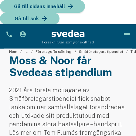
Gå till sidans innehåll
Gå till sök
Försäkringar som gör skillnad
Bil
Hem
...
Företagsförsäkring
Småföretagarstipendiet
Tid
Moss & Noor får
Bilförsäkring
Svedeas stipendium
Bilförsäkring för företag
2021 års första mottagare av
Fordon
Småföretagarstipendiet fick snabbt
Snöskoterförsäkring
tänka om när samhällsläget förändrades
och utökade sitt produktutbud med
ATV-försäkring
pandemins stora bästsäljare – handsprit.
Läs mer om Tom Flumés framgångsrika
Släpvagnsförsäkring