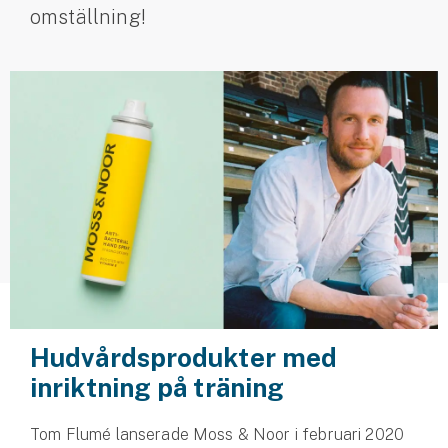
omställning!
Husvagnsförsäkring
Motorcykel
Mc-försäkring
Märkesförsäkringar
Båt
Båtförsäkring
Märkesförsäkringar
Vattenskoterförsäkring
Hudvårdsprodukter med
inriktning på träning
Sportfiskarna
Djur
Tom Flumé lanserade Moss & Noor i februari 2020