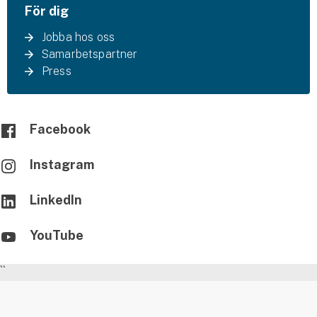
För dig
Jobba hos oss
Samarbetspartner
Press
Facebook
Instagram
LinkedIn
YouTube
``