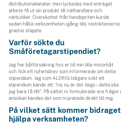
Företag
distributionskanaler, men lyckades med enträget
arbete få ut sin produkt till näthandlare och
Företagsförsäkring
närbutiker. Överskottet från handspriten kunde
sedan hålla verksamheten igång tills restriktionerna
Bilförsäkring för företag
gradvis släppte.
Varför sökte du
Släpvagnsförsäkring
Småföretagarstipendiet?
Drönarförsäkring
Jag har båtförsäkring hos er till min lilla motorbåt
För förmedlare
och fick ett nyhetsbrev som informerade om detta
stipendium. Jag som ALDRIG tidigare sökt ett
Gruppförsäkringar
stipendium kände att: "nä, nu är det dags – detta ska
jag bara få till!". På sättet ni formulerade era frågor i
Kommunolycksfall
ansökan kändes det som ni pratade direkt till mig.
På vilket sätt kommer bidraget
Försäkring via förmedlare
Se alla försäkringar
hjälpa verksamheten?