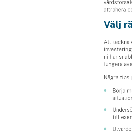
vårdsförsä
attrahera o
Välj r
Att teckna 
investering
ni har snab
fungera äve
Några tips
Börja m
situati
Undersö
till ex
Utvärde