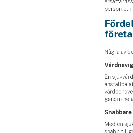
ersätta vis
Fritidshusförsäkring
person blir
Företag
Fördel
Företagsförsäkring
föret
Bilförsäkring för företag
Några av de
Släpvagnsförsäkring
Vårdnavig
Drönarförsäkring
En sjukvård
För förmedlare
anställda at
vårdbehovet
Gruppförsäkringar
genom hela
Kommunolycksfall
Snabbare t
Med en sjuk
Försäkring via förmedlare
snabb tillg