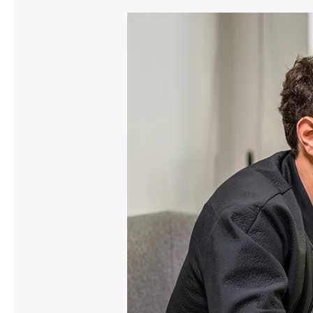
Släpvagnsförsäkring
Husvagnsförsäkring
Motorcykel
Mc-försäkring
Märkesförsäkringar
Båt
Båtförsäkring
Märkesförsäkringar
Vattenskoterförsäkring
Sportfiskarna