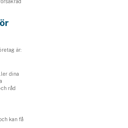
försäkrad
ör
öretag är:
ller dina
a
och råd
och kan få