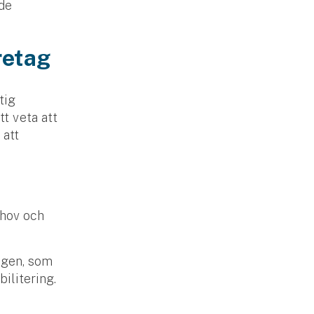
åde
öretag
tig
tt veta att
 att
ehov och
ingen, som
bilitering.