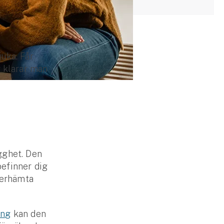
uka. Får
 klarar man
gghet. Den
befinner dig
terhämta
ing
kan den