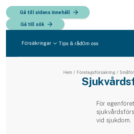
Gå till sidans innehåll
Gå till sök
Försäkringar
Tips & råd
Om oss
Bil
Hem
Företagsförsäkring
Småför
Bilförsäkring
Sjukvårdsf
Bilförsäkring för företag
Fordon
För egenföret
sjukvårds­för
Snöskoterförsäkring
vid sjukdom.
ATV-försäkring