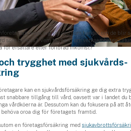
öretagare oroar sig för vad som händer om de blir sj
rd som behövs? Vem tar hand om verksamheten? Hur
 för ersättare eller förlorad inkomst?
 och trygghet med sjukvårds­
kring
etagare kan en sjuk­vårds­försäkring ge dig extra try
st snabbare tillgång till vård, oavsett var i landet du 
ånga vård­köerna är. Dessutom kan du fokusera på att å
t behöva oroa dig för företagets framtid.
sutom en företags­försäkring med
sjukavbrotts­försäkr