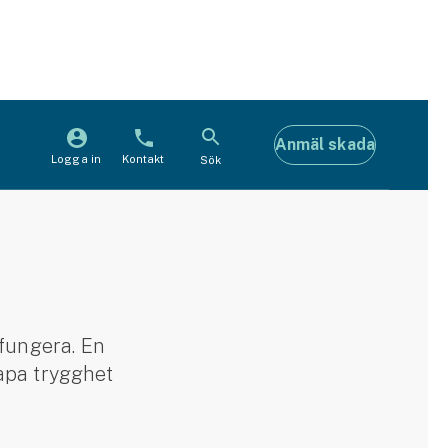
Anmäl skada
Logga in
Kontakt
Sök
 fungera. En
apa trygghet