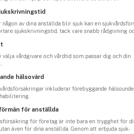
jukskrivningstid
 någon av dina anställda blir sjuk kan en sjukvårdsfö
kortare sjukskrivningstid, tack vare snabb rådgivning o
et
v välja vårdgivare och vårdtid som passar dig och din
t.
ande hälsovård
årdsförsäkringar inkluderar förebyggande hälso­unde
habilitering.
 förmån för anställda
sförsäkring för företag är inte bara en trygghet för 
utan även för dina anställda. Genom att erbjuda sjuk­