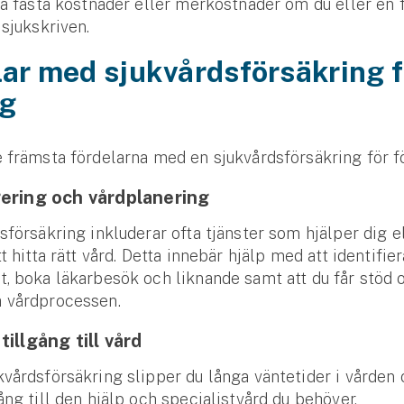
sa fasta kostnader eller merkostnader om du eller en 
 sjukskriven.
ar med sjukvårds­försäkring f
ag
 främsta fördelarna med en sjukvårdsförsäkring för f
ering och vård­planering
sförsäkring inkluderar ofta tjänster som hjälper dig e
t hitta rätt vård. Detta innebär hjälp med att identifier
, boka läkarbesök och liknande samt att du får stöd 
 vårdprocessen.
illgång till vård
vårdsförsäkring slipper du långa väntetider i vården 
ång till den hjälp och specialistvård du behöver.
Se alla försäkringar