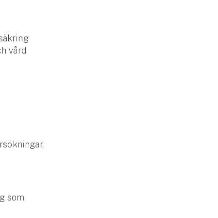
rsäkring
ch vård.
rsökningar,
dig som