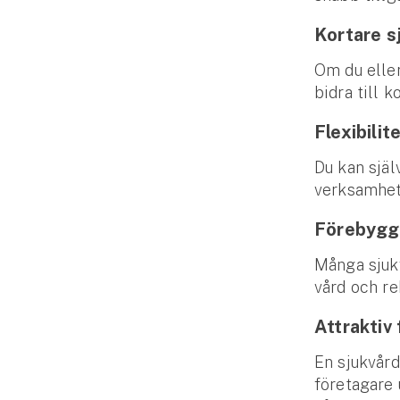
Kortare s
Om du eller
bidra till 
Flexibilit
Du kan själ
verksamhe
Förebygg
Många sjukv
vård och re
Attraktiv
En sjukvård
företagare 