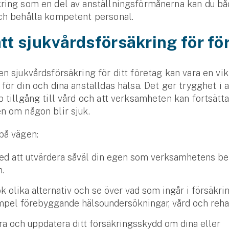
kring som en del av anställningsförmånerna kan du b
ch behålla kompetent personal.
ätt sjukvårds­försäkring för f
en sjukvårdsförsäkring för ditt företag kan vara en vik
 för din och dina anställdas hälsa. Det ger trygghet i a
b tillgång till vård och att verksamheten kan fortsätta
n om någon blir sjuk.
 på vägen:
ed att utvärdera såväl din egen som verksamhetens b
on.
k olika alternativ och se över vad som ingår i försäkr
empel förebyggande hälsoundersökningar, vård och reha
ra och uppdatera ditt försäkringsskydd om dina eller