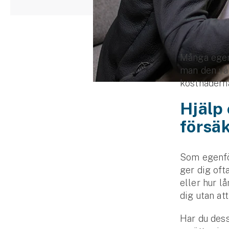
Djur
Hundförsäkring
Jakthundsförsäkring
Många egenf
man den vå
Kattförsäkring
kostnaderna
Djurförsäkring
Hjälp
Hem & hus
försä
Hemförsäkring
Som egenför
Villaförsäkring
ger dig ofta
eller hur l
Bostadsrättsförsäkring
dig utan at
Hyresrättsförsäkring
Har du des