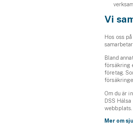
verksam
Vi sa
Hos oss på 
samarbetar 
Bland anna
försäkring 
företag. So
försäkringe
Om du är in
DSS Hälsa k
webbplats.
Mer om sj