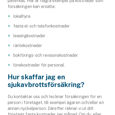
påverkas. Här är några exempel på kostnader som
Hundförsäkring
försäkringen kan ersätta:
Jakthundsförsäkring
lokalhyra
fasta el- och telefonkostnader
Kattförsäkring
leasingkostnader
Djurförsäkring
räntekostnader
Hem & hus
bokförings- och revisionskostnader
Hemförsäkring
lönekostnader för personal.
Villaförsäkring
Hur skaffar jag en
sjukavbrottsförsäkring?
Bostadsrättsförsäkring
Du kontaktar oss och tecknar försäkringen för en
Hyresrättsförsäkring
person i företaget, till exempel ägaren och/eller en
annan nyckelperson. Därefter räknar vi ut ditt
Fritidshusförsäkring
företags fasta kostnader per månad. Om du, eller