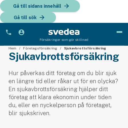
Gå till sidans innehåll
Gå till sök
Försäkringar som gör skillnad
Hem
Bil
Företagsförsäkring
Sjukavbrottsförsäkring
Sjukavbrottsförsäkring
Bilförsäkring
Hur påverkas ditt företag om du blir sjuk
Bilförsäkring för företag
en längre tid eller råkar ut för en olycka?
Fordon
En sjukavbrotts­försäkring hjälper ditt
företag att klara ekonomin under tiden
Snöskoterförsäkring
du, eller en nyckel­person på företaget,
ATV-försäkring
blir sjukskriven.
Släpvagnsförsäkring