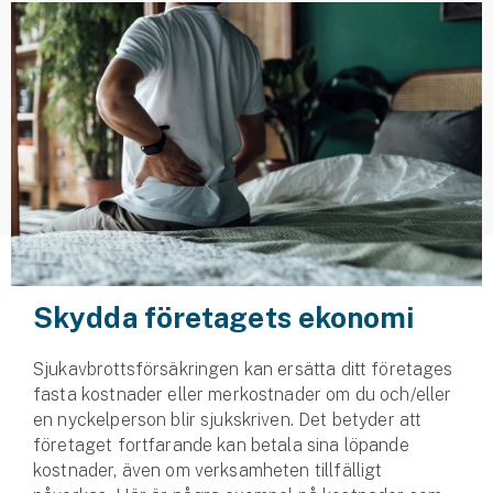
Husvagnsförsäkring
Motorcykel
Mc-försäkring
Märkesförsäkringar
Båt
Båtförsäkring
Skydda företagets ekonomi
Märkesförsäkringar
Sjukavbrottsförsäkringen kan ersätta ditt företages
Vattenskoterförsäkring
fasta kostnader eller merkostnader om du och/eller
en nyckelperson blir sjukskriven. Det betyder att
Sportfiskarna
företaget fortfarande kan betala sina löpande
Djur
kostnader, även om verksamheten tillfälligt