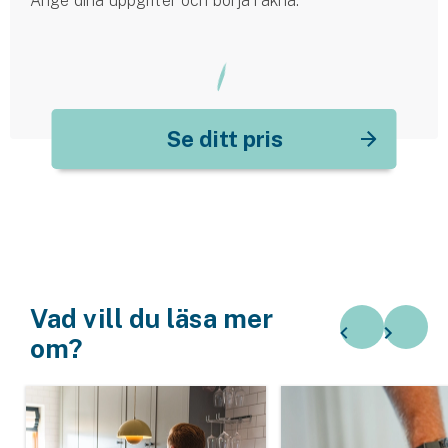
Ange dina uppgifter och börja räkna.
Se ditt pris
Vad vill du läsa mer
om?