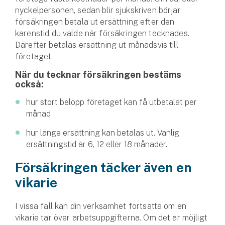
Företag
nyckelpersonen, sedan blir sjukskriven börjar
försäkringen betala ut ersättning efter den
Företagsförsäkring
karenstid du valde när försäkringen tecknades.
Därefter betalas ersättning ut månadsvis till
Bilförsäkring för företag
företaget.
När du tecknar försäkringen bestäms
Släpvagnsförsäkring
också:
Drönarförsäkring
hur stort belopp företaget kan få utbetalat per
månad
För förmedlare
hur länge ersättning kan betalas ut. Vanlig
Gruppförsäkringar
ersättningstid är 6, 12 eller 18 månader.
Kommunolycksfall
Försäkringen täcker även en
vikarie
Försäkring via förmedlare
Se alla försäkringar
I vissa fall kan din verksamhet fortsätta om en
vikarie tar över arbetsuppgifterna. Om det är möjligt