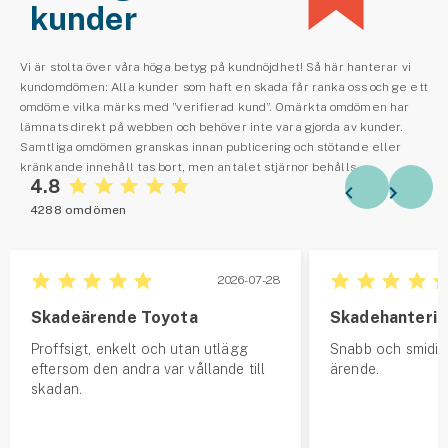
kunder
Vi är stolta över våra höga betyg på kundnöjdhet! Så här hanterar vi
kundomdömen: Alla kunder som haft en skada får ranka oss och ge ett
omdöme vilka märks med ”verifierad kund”. Omärkta omdömen har
lämnats direkt på webben och behöver inte vara gjorda av kunder.
Samtliga omdömen granskas innan publicering och stötande eller
kränkande innehåll tas bort, men antalet stjärnor behålls.
4.8
4288 omdömen
2026-07-28
Skadeärende Toyota
Skadehanteri
Proffsigt, enkelt och utan utlägg
Snabb och smidig
eftersom den andra var vållande till
ärende.
skadan.