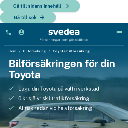
Gå till sidans innehåll
Gå till sök
Försäkringar som gör skillnad
Bil
Hem
Bilförsäkring
Toyota bilförsäkring
Bilförsäkringen för din
Bilförsäkring
Toyota
Bilförsäkring för företag
Fordon
Laga din Toyota på valfri verkstad
Snöskoterförsäkring
0 kr självrisk i trafikförsäkring
Allrisk redan vid halvförsäkring
ATV-försäkring
Släpvagnsförsäkring