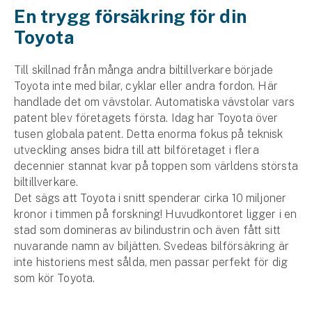
Företag
En trygg försäkring för din
Toyota
Företagsförsäkring
Till skillnad från många andra biltillverkare började
Bilförsäkring för företag
Toyota inte med bilar, cyklar eller andra fordon. Här
handlade det om vävstolar. Automatiska vävstolar vars
Släpvagnsförsäkring
patent blev företagets första. Idag har Toyota över
tusen globala patent. Detta enorma fokus på teknisk
Drönarförsäkring
utveckling anses bidra till att bilföretaget i flera
För förmedlare
decennier stannat kvar på toppen som världens största
biltillverkare.
Gruppförsäkringar
Det sägs att Toyota i snitt spenderar cirka 10 miljoner
kronor i timmen på forskning! Huvudkontoret ligger i en
Kommunolycksfall
stad som domineras av bilindustrin och även fått sitt
nuvarande namn av biljätten. Svedeas bilförsäkring är
Försäkring via förmedlare
inte historiens mest sålda, men passar perfekt för dig
Se alla försäkringar
som kör Toyota.