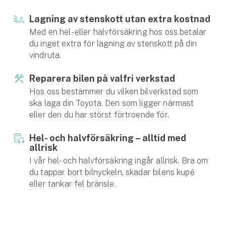
Hundförsäkring
Lagning av stenskott utan extra kostnad
Jakthundsförsäkring
Med en hel- eller halvförsäkring hos oss betalar
du inget extra för lagning av stenskott på din
Kattförsäkring
vindruta.
Reparera bilen på valfri verkstad
Djurförsäkring
Hos oss bestämmer du vilken bilverkstad som
Hem & hus
ska laga din Toyota. Den som ligger närmast
eller den du har störst förtroende för.
Hemförsäkring
Hel- och halvförsäkring ­– alltid med
Villaförsäkring
allrisk
I vår hel- och halvförsäkring ingår allrisk. Bra om
Bostadsrättsförsäkring
du tappar bort bilnyckeln, skadar bilens kupé
eller tankar fel bränsle.
Hyresrättsförsäkring
Fritidshusförsäkring