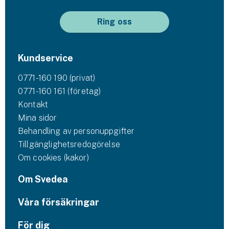
Husvagnsförsäkring
Ring oss
Motorcykel
Kundservice
Mc-försäkring
0771-160 190 (privat)
Märkesförsäkringar
0771-160 161 (företag)
Båt
Kontakt
Mina sidor
Båtförsäkring
Behandling av personuppgifter
Tillgänglighetsredogörelse
Märkesförsäkringar
Om cookies (kakor)
Vattenskoterförsäkring
Om Svedea
Sportfiskarna
Våra försäkringar
Djur
För dig