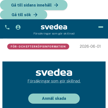
Gå till sidans innehåll
Gå till sök
Försäkringar som gör skillnad
Bil
2026-06-01
FÖR- OCH EFTERKÖPSINFORMATION
Bilförsäkring
Bilförsäkring för företag
Fordon
Försäkringar som gör skillnad.
Snöskoterförsäkring
ATV-försäkring
Anmäl skada
Släpvagnsförsäkring