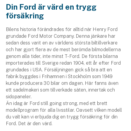
Företag
Din Ford är värd en trygg
försäkring
Företagsförsäkring
Bilens historia förändrades för alltid när Henry Ford
Bilförsäkring för företag
grundade Ford Motor Company. Denna jänkare har
sedan dess varit en av världens största biltillverkare
Släpvagnsförsäkring
och har gjort flera av de mest berömda bilmodellerna
genom alla tider, inte minst T-Ford. De första bilarna
Drönarförsäkring
importerades till Sverige redan 1904, ett år efter Ford
För förmedlare
grundades i USA. Försäljningen gick så bra att en
fabrik byggdes i Frihamnen i Stockholm som 1949
Gruppförsäkringar
kunde producera 30 bilar om dagen. Här fanns även
ett sadelmakeri som tillverkade säten, innertak och
Kommunolycksfall
sidopaneler.
Än idag är Ford still going strong, med ett brett
Försäkring via förmedlare
modellprogram för alla livsstilar. Oavsett vilken modell
Se alla försäkringar
du valt kan vi erbjuda dig en trygg försäkring för din
Ford. Det är den värd.