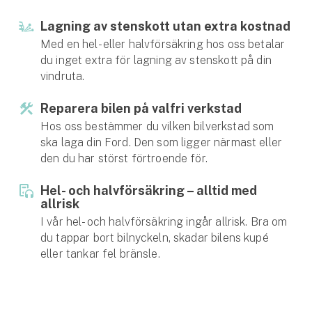
Hundförsäkring
Lagning av stenskott utan extra kostnad
Jakthundsförsäkring
Med en hel- eller halvförsäkring hos oss betalar
du inget extra för lagning av stenskott på din
Kattförsäkring
vindruta.
Reparera bilen på valfri verkstad
Djurförsäkring
Hos oss bestämmer du vilken bilverkstad som
Hem & hus
ska laga din Ford. Den som ligger närmast eller
den du har störst förtroende för.
Hemförsäkring
Hel- och halvförsäkring ­– alltid med
Villaförsäkring
allrisk
I vår hel- och halvförsäkring ingår allrisk. Bra om
Bostadsrättsförsäkring
du tappar bort bilnyckeln, skadar bilens kupé
eller tankar fel bränsle.
Hyresrättsförsäkring
Fritidshusförsäkring