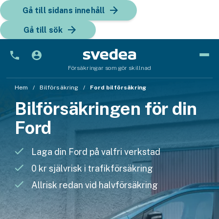
Gå till sidans innehåll
Gå till sök
Försäkringar som gör skillnad
Bil
Hem
Bilförsäkring
Ford bilförsäkring
Bilförsäkringen för din
Bilförsäkring
Ford
Bilförsäkring för företag
Fordon
Laga din Ford på valfri verkstad
Snöskoterförsäkring
0 kr självrisk i trafikförsäkring
Allrisk redan vid halvförsäkring
ATV-försäkring
Släpvagnsförsäkring