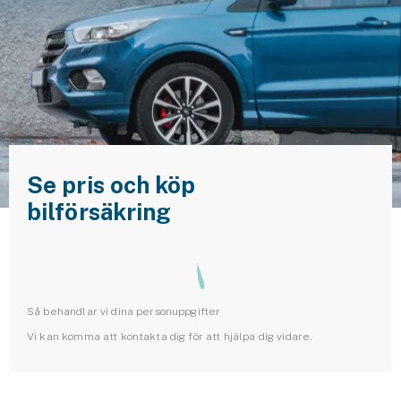
Husvagnsförsäkring
Motorcykel
Mc-försäkring
Märkesförsäkringar
Båt
Se pris och köp
bilförsäkring
Båtförsäkring
Märkesförsäkringar
Vattenskoterförsäkring
Så behandlar vi dina personuppgifter
Vi kan komma att kontakta dig för att hjälpa dig vidare.
Sportfiskarna
Djur