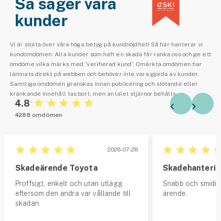
Så säger våra
kunder
Vi är stolta över våra höga betyg på kundnöjdhet! Så här hanterar vi
kundomdömen: Alla kunder som haft en skada får ranka oss och ge ett
omdöme vilka märks med ”verifierad kund”. Omärkta omdömen har
lämnats direkt på webben och behöver inte vara gjorda av kunder.
Samtliga omdömen granskas innan publicering och stötande eller
kränkande innehåll tas bort, men antalet stjärnor behålls.
4.8
4288 omdömen
2026-07-28
Skadeärende Toyota
Skadehanteri
Proffsigt, enkelt och utan utlägg
Snabb och smidig
eftersom den andra var vållande till
ärende.
skadan.