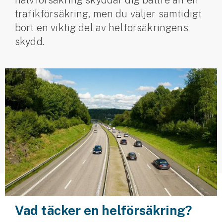
halvförsäkring skyddar dig bättre än en
trafikförsäkring, men du väljer samtidigt
Husvagnsförsäkring
bort en viktig del av helförsäkringens
Motorcykel
skydd.
Mc-försäkring
Märkesförsäkringar
Båt
Båtförsäkring
Märkesförsäkringar
Vattenskoterförsäkring
Sportfiskarna
Djur
Vad täcker en helförsäkring?