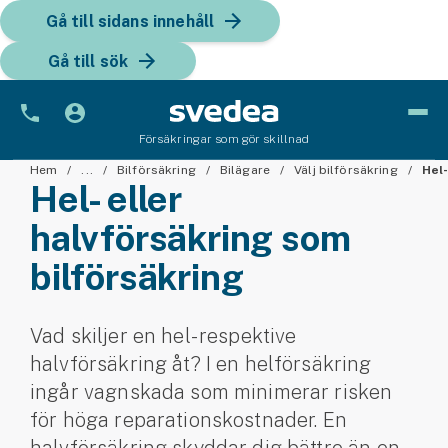
Gå till sidans innehåll
Gå till sök
Försäkringar som gör skillnad
Bil
Hem
...
Bilförsäkring
Bilägare
Välj bilförsäkring
Hel-
Hel- eller
Bilförsäkring
halvförsäkring som
bilförsäkring
Bilförsäkring för företag
Fordon
Vad skiljer en hel- respektive
Snöskoterförsäkring
halvförsäkring åt? I en helförsäkring
ingår vagnskada som minimerar risken
ATV-försäkring
för höga reparationskostnader. En
Släpvagnsförsäkring