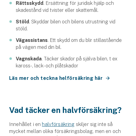
Företag
Rättsskydd
. Ersättning för juridisk hjälp och
skadestånd vid tvister eller skattemål.
Företagsförsäkring
Stöld
. Skyddar bilen och bilens utrustning vid
stöld.
Bilförsäkring för företag
Vägassistans
. Ett skydd om du blir stillastående
Släpvagnsförsäkring
på vägen med din bil.
Vagnskada
. Täcker skador på själva bilen, t ex
Drönarförsäkring
kaross-, lack- och plåtskador
För förmedlare
Läs mer och teckna helförsäkring här
Gruppförsäkringar
Kommunolycksfall
Vad täcker en halvförsäkring?
Försäkring via förmedlare
Se alla försäkringar
Innehållet i en
halvförsäkring
skiljer sig inte så
mycket mellan olika försäkringsbolag, men en och