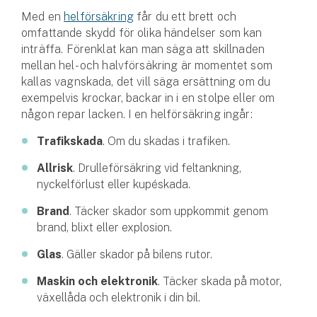
Hundförsäkring
Med en
helförsäkring
får du ett brett och
omfattande skydd för olika händelser som kan
Jakthundsförsäkring
inträffa. Förenklat kan man säga att skillnaden
mellan hel- och halvförsäkring är momentet som
Kattförsäkring
kallas vagnskada, det vill säga ersättning om du
exempelvis krockar, backar in i en stolpe eller om
Djurförsäkring
någon repar lacken. I en helförsäkring ingår:
Hem & hus
Trafikskada
. Om du skadas i trafiken.
Hemförsäkring
Allrisk
. Drulleförsäkring vid feltankning,
nyckelförlust eller kupéskada.
Villaförsäkring
Brand
. Täcker skador som uppkommit genom
brand, blixt eller explosion.
Bostadsrättsförsäkring
Glas
. Gäller skador på bilens rutor.
Hyresrättsförsäkring
Maskin och elektronik
. Täcker skada på motor,
växellåda och elektronik i din bil.
Fritidshusförsäkring