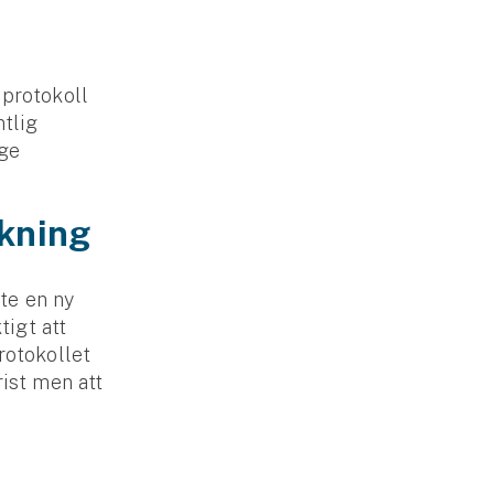
sprotokoll
ntlig
nge
rkning
te en ny
tigt att
rotokollet
rist men att