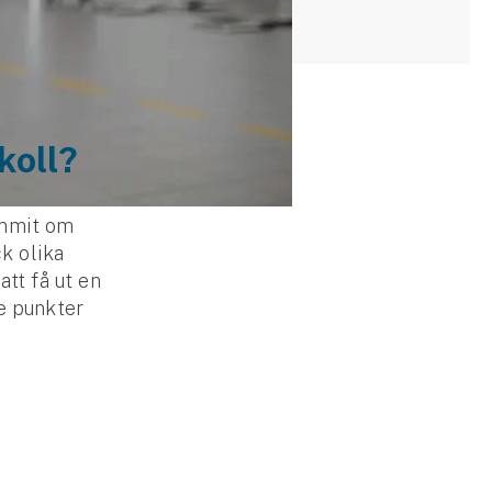
okoll?
ommit om
ck olika
att få ut en
e punkter