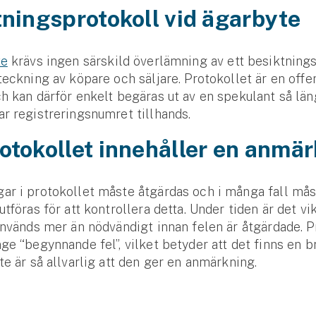
tningsprotokoll vid ägarbyte
te
krävs ingen särskild överlämning av ett besiktning
teckning av köpare och säljare. Protokollet är en offe
h kan därför enkelt begäras ut av en spekulant så lä
r registreringsnumret tillhands.
otokollet innehåller en anmä
ar i protokollet måste åtgärdas och i många fall mås
tföras för att kontrollera detta. Under tiden är det vik
används mer än nödvändigt innan felen är åtgärdade. P
ge “begynnande fel”, vilket betyder att det finns en b
te är så allvarlig att den ger en anmärkning.