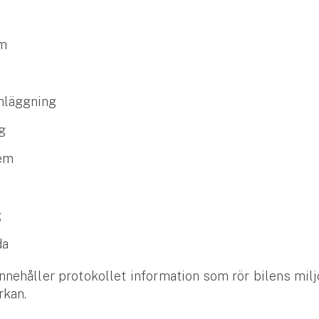
em
nläggning
g
tem
g
da
nehåller protokollet information som rör bilens milj
rkan.
Se alla försäkringar