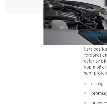
Djur
Hundförsäkring
Jakthundsförsäkring
Vad in
Kattförsäkring
Djurförsäkring
I ett besi
Hem & hus
fordonet u
delar av bi
Hemförsäkring
kopia på et
som protoko
Villaförsäkring
airbag
Bostadsrättsförsäkring
bromss
Hyresrättsförsäkring
bränsle