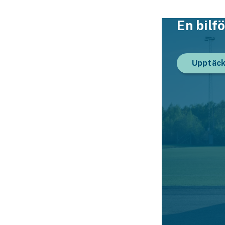
En bil­f
Upptäck 