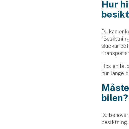
Hur hi
besik
Du kan enke
"Besiktning
skickar det
Transportst
Hos en bilp
hur länge d
Måste 
bilen
Du behöver 
besiktning.