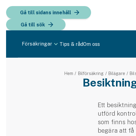
Gå till sidans innehåll
Gå till sök
Försäkringar
Tips & råd
Om oss
Bil
Hem
Bilförsäkring
Bilägare
Bil
Bilförsäkring
Besiktning
Bilförsäkring för företag
Fordon
Ett besiktning
utförd kontro
Snöskoterförsäkring
som finns hos
ATV-försäkring
begära att få 