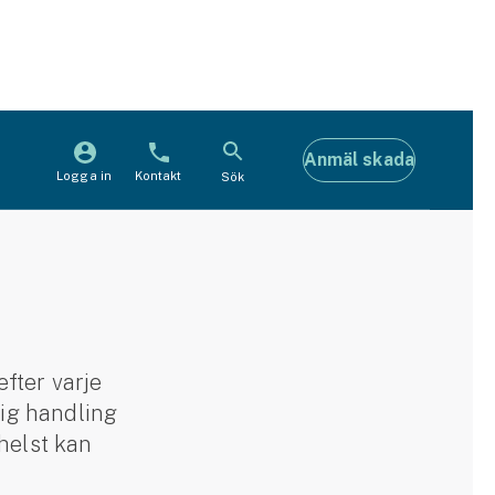
Anmäl skada
Logga in
Kontakt
Sök
efter varje
lig handling
helst kan