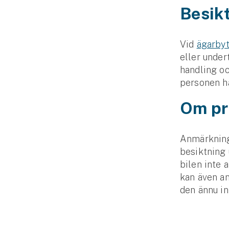
Besik
Vid
ägarby
eller under
handling oc
personen ha
Om pr
Anmärkning
besiktning u
bilen inte 
kan även an
den ännu in