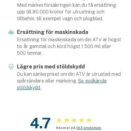
Hundförsäkring
Med märkesförsäkringen kan du få ersättning
upp till 80 000 kronor för utrustning och
Jakthundsförsäkring
tillbehör, till exempel vagn och plogblad.
Ersättning för maskinskada
Kattförsäkring
Ersättning för maskinskada om din ATV är högst
Djurförsäkring
tio år gammal och körd högst 1 500 mil eller
500 timmar.
Hem & hus
Lägre pris med stöldskydd
Hemförsäkring
Du kan sänka priset om din ATV är utrustad med
spårsändare eller märkning.
Se godkända
Villaförsäkring
stöldskydd
.
Bostadsrättsförsäkring
Hyresrättsförsäkring
4.7
Fritidshusförsäkring
Baserat på
143 omdömen