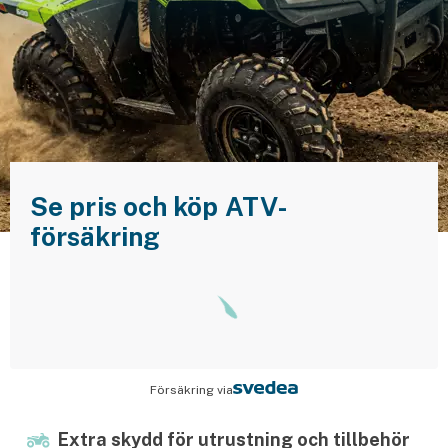
Husvagnsförsäkring
Motorcykel
Mc-försäkring
Märkesförsäkringar
Båt
Se pris och köp ATV-
försäkring
Båtförsäkring
Märkesförsäkringar
Vattenskoterförsäkring
Sportfiskarna
Försäkring via
Djur
Extra skydd för utrustning och tillbehör