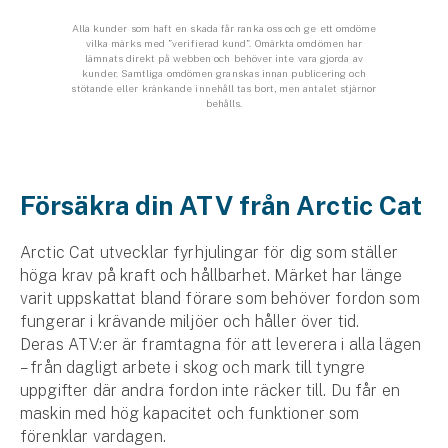
Företag
Alla kunder som haft en skada får ranka oss och ge ett omdöme
vilka märks med ”verifierad kund”. Omärkta omdömen har
Företagsförsäkring
lämnats direkt på webben och behöver inte vara gjorda av
kunder. Samtliga omdömen granskas innan publicering och
stötande eller kränkande innehåll tas bort, men antalet stjärnor
Bilförsäkring för företag
behålls.
Släpvagnsförsäkring
Försäkra din ATV från Arctic Cat
Drönarförsäkring
För förmedlare
Arctic Cat utvecklar fyrhjulingar för dig som ställer
höga krav på kraft och hållbarhet. Märket har länge
Gruppförsäkringar
varit uppskattat bland förare som behöver fordon som
fungerar i krävande miljöer och håller över tid.
Kommunolycksfall
Deras ATV:er är framtagna för att leverera i alla lägen
– från dagligt arbete i skog och mark till tyngre
Försäkring via förmedlare
uppgifter där andra fordon inte räcker till. Du får en
Se alla försäkringar
maskin med hög kapacitet och funktioner som
förenklar vardagen.