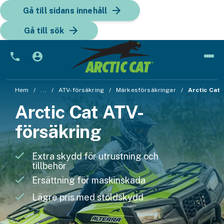
Gå till sidans innehåll
Gå till sök
Bil
Hem
...
ATV-försäkring
Märkesförsäkringar
Arctic Cat
Arctic Cat ATV-
Bilförsäkring
försäkring
Bilförsäkring för företag
Fordon
Extra skydd för utrustning och
tillbehör
Snöskoterförsäkring
Ersättning för maskinskada
ATV-försäkring
Lägre pris med stöldskydd
Släpvagnsförsäkring