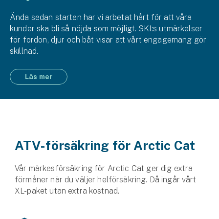
Ända sedan starten har vi arbetat hårt för att våra
kunder ska bli så nöjda som möjligt. SKI:s utmärkelser
för fordon, djur och båt visar att vårt engagemang gör
skillnad.
Läs mer
ATV-försäkring för Arctic Cat
Vår märkesförsäkring för Arctic Cat ger dig extra
förmåner när du väljer helförsäkring. Då ingår vårt
XL-paket utan extra kostnad.