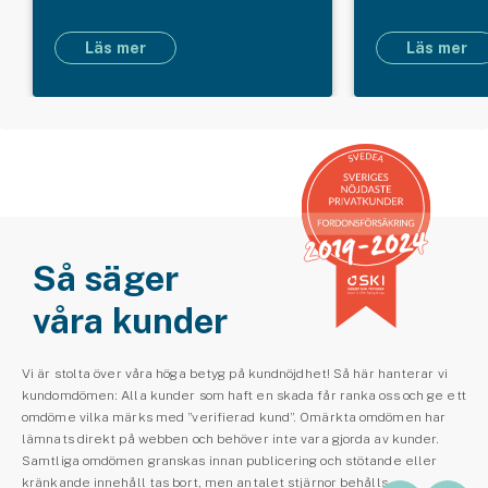
Läs mer
Läs mer
Så säger
våra kunder
Vi är stolta över våra höga betyg på kundnöjdhet! Så här hanterar vi
kundomdömen: Alla kunder som haft en skada får ranka oss och ge ett
omdöme vilka märks med ”verifierad kund”. Omärkta omdömen har
lämnats direkt på webben och behöver inte vara gjorda av kunder.
Samtliga omdömen granskas innan publicering och stötande eller
kränkande innehåll tas bort, men antalet stjärnor behålls.