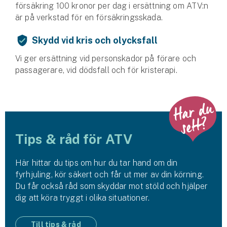
försäkring 100 kronor per dag i ersättning om ATV:n
är på verkstad för en försäkrings­skada.
Skydd vid kris och olycksfall
Vi ger ersättning vid person­skador på förare och
passagerare, vid döds­fall och för kris­terapi.
Tips & råd för ATV
Här hittar du tips om hur du tar hand om din
fyrhjuling, kör säkert och får ut mer av din körning.
Du får också råd som skyddar mot stöld och hjälper
dig att köra tryggt i olika situationer.
Till tips & råd