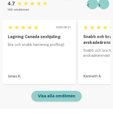
4.7
143 omdömen
2026-06-21
Lagning Canada sexhjuling
Snabb och bra
avskadeärend
Bra och snabb hantering,proffsigt
Snabb och bra ha
avskadeärendet
Jonas K.
Kenneth A.
Visa alla omdömen