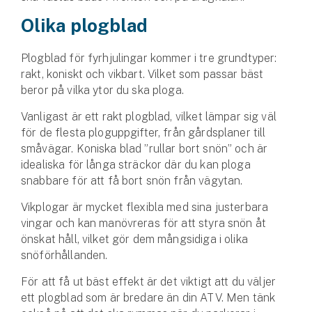
Företag
Olika plogblad
Företagsförsäkring
Plogblad för fyrhjulingar kommer i tre grundtyper:
Bilförsäkring för företag
rakt, koniskt och vikbart. Vilket som passar bäst
beror på vilka ytor du ska ploga.
Släpvagnsförsäkring
Vanligast är ett rakt plogblad, vilket lämpar sig väl
för de flesta ploguppgifter, från gårdsplaner till
Drönarförsäkring
småvägar. Koniska blad ”rullar bort snön” och är
För förmedlare
idealiska för långa sträckor där du kan ploga
snabbare för att få bort snön från vägytan.
Gruppförsäkringar
Vikplogar är mycket flexibla med sina justerbara
vingar och kan manövreras för att styra snön åt
Kommunolycksfall
önskat håll, vilket gör dem mångsidiga i olika
snöförhållanden.
Försäkring via förmedlare
Se alla försäkringar
För att få ut bäst effekt är det viktigt att du väljer
ett plogblad som är bredare än din ATV. Men tänk