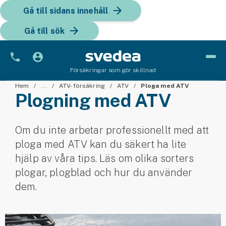
Gå till sidans innehåll
Gå till sök
Försäkringar som gör skillnad
Bil
Hem
...
ATV-försäkring
ATV
Ploga med ATV
Plogning med ATV
Bilförsäkring
Om du inte arbetar professionellt med att
Bilförsäkring för företag
ploga med ATV kan du säkert ha lite
Fordon
hjälp av våra tips. Läs om olika sorters
plogar, plogblad och hur du använder
Snöskoterförsäkring
dem.
ATV-försäkring
Släpvagnsförsäkring