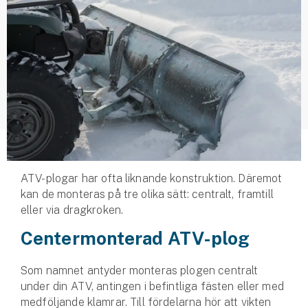
Husvagnsförsäkring
Motorcykel
Mc-försäkring
Märkesförsäkringar
Båt
Båtförsäkring
ATV-plogar har ofta liknande konstruktion. Däremot
kan de monteras på tre olika sätt: centralt, framtill
Märkesförsäkringar
eller via dragkroken.
Vattenskoterförsäkring
Centermonterad ATV-plog
Sportfiskarna
Som namnet antyder monteras plogen centralt
Djur
under din ATV, antingen i befintliga fästen eller med
medföljande klamrar. Till fördelarna hör att vikten