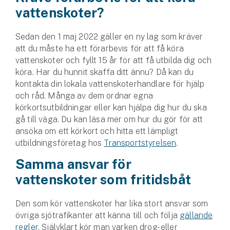
Hundförsäkring
vattenskoter?
Jakthundsförsäkring
Sedan den 1 maj 2022 gäller en ny lag som kräver
att du måste ha ett förarbevis för att få köra
Kattförsäkring
vattenskoter och fyllt 15 år för att få utbilda dig och
köra. Har du hunnit skaffa ditt ännu? Då kan du
Djurförsäkring
kontakta din lokala vattenskoterhandlare för hjälp
Hem & hus
och råd. Många av dem ordnar egna
körkortsutbildningar eller kan hjälpa dig hur du ska
gå till väga. Du kan läsa mer om hur du gör för att
Hemförsäkring
ansöka om ett körkort och hitta ett lämpligt
utbildningsföretag hos
Transportstyrelsen
.
Villaförsäkring
Samma ansvar för
Bostadsrättsförsäkring
vattenskoter som fritidsbåt
Hyresrättsförsäkring
Den som kör vattenskoter har lika stort ansvar som
övriga sjötrafikanter att känna till och följa
gällande
Fritidshusförsäkring
regler
. Självklart kör man varken drog- eller