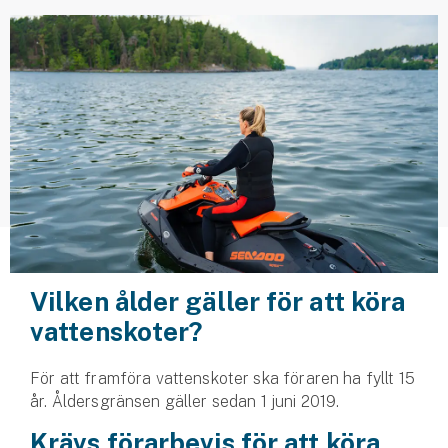
Husvagnsförsäkring
Motorcykel
Mc-försäkring
Märkesförsäkringar
Båt
Båtförsäkring
Märkesförsäkringar
Vilken ålder gäller för att köra
vattenskoter?
Vattenskoterförsäkring
För att framföra vattenskoter ska föraren ha fyllt 15
Sportfiskarna
år. Åldersgränsen gäller sedan 1 juni 2019.
Djur
Krävs förarbevis för att köra