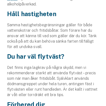
Företag
alkoholpåverkad.
Håll hastigheten
Företagsförsäkring
Bilförsäkring för företag
Samma hastighetsbegränsningar gäller för både
vattenskotrar och fritidsbåtar. Som förare har du
ansvar att känna till vad som gäller där du kör. Tänk
Släpvagnsförsäkring
också på att du kan behöva sänka farten tillfälligt
för att undvika svall.
Drönarförsäkring
För förmedlare
Du har väl flytväst?
Gruppförsäkringar
Det finns inga lagkrav på några skydd, men vi
rekommenderar starkt att använda flytväst – precis
Kommunolycksfall
som när man åker fritidsbåt. Självklart används
dödmansgreppet under hela turen, antingen fäst i
Försäkring via förmedlare
flytvästen eller runt handleden. Är det kallt i vattnet
Se alla försäkringar
är våt- eller torrdräkt ett bra tips.
Förbered dig