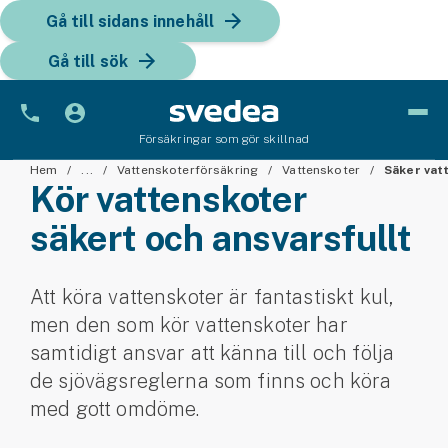
Gå till sidans innehåll
Gå till sök
Försäkringar som gör skillnad
Bil
Hem
...
Vattenskoterförsäkring
Vattenskoter
Säker vat
Kör vattenskoter
Bilförsäkring
säkert och ansvarsfullt
Bilförsäkring för företag
Att köra vattenskoter är fantastiskt kul,
Fordon
men den som kör vattenskoter har
Snöskoterförsäkring
samtidigt ansvar att känna till och följa
de sjövägs­reglerna som finns och köra
ATV-försäkring
med gott omdöme.
Släpvagnsförsäkring