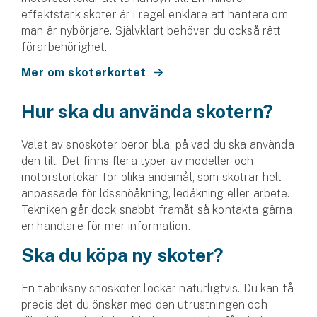
Hundförsäkring
effektstark skoter är i regel enklare att hantera om
man är nybörjare. Självklart behöver du också rätt
Jakthundsförsäkring
förarbehörighet.
Mer om skoterkortet
Kattförsäkring
Hur ska du använda skotern?
Djurförsäkring
Hem & hus
Valet av snöskoter beror bl.a. på vad du ska använda
den till. Det finns flera typer av modeller och
Hemförsäkring
motorstorlekar för olika ändamål, som skotrar helt
anpassade för lössnöåkning, ledåkning eller arbete.
Villaförsäkring
Tekniken går dock snabbt framåt så kontakta gärna
en handlare för mer information.
Bostadsrättsförsäkring
Ska du köpa ny skoter?
Hyresrättsförsäkring
En fabriksny snöskoter lockar naturligtvis. Du kan få
Fritidshusförsäkring
precis det du önskar med den utrustningen och