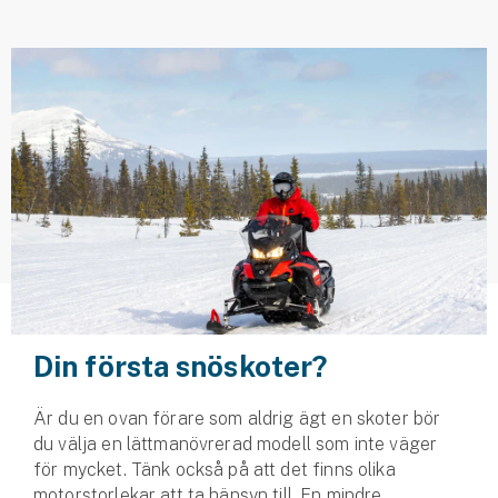
Husvagnsförsäkring
Motorcykel
Mc-försäkring
Märkesförsäkringar
Båt
Båtförsäkring
Märkesförsäkringar
Din första snöskoter?
Vattenskoterförsäkring
Är du en ovan förare som aldrig ägt en skoter bör
Sportfiskarna
du välja en lättmanövrerad modell som inte väger
Djur
för mycket. Tänk också på att det finns olika
motorstorlekar att ta hänsyn till. En mindre