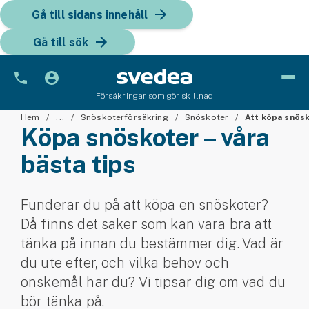
Gå till sidans innehåll
Gå till sök
Försäkringar som gör skillnad
Bil
Hem
...
Snöskoterförsäkring
Snöskoter
Att köpa snös
Köpa snöskoter – våra
Bilförsäkring
bästa tips
Bilförsäkring för företag
Funderar du på att köpa en snöskoter?
Fordon
Då finns det saker som kan vara bra att
Snöskoterförsäkring
tänka på innan du bestämmer dig. Vad är
du ute efter, och vilka behov och
ATV-försäkring
önskemål har du? Vi tipsar dig om vad du
bör tänka på.
Släpvagnsförsäkring