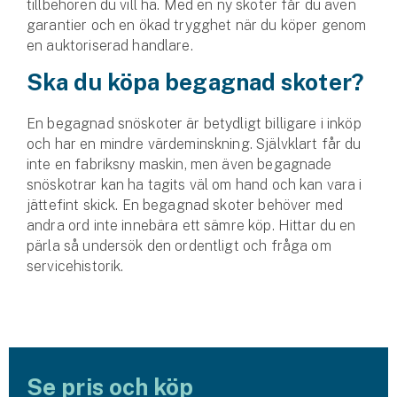
tillbehören du vill ha. Med en ny skoter får du även
Företag
garantier och en ökad trygghet när du köper genom
en auktoriserad handlare.
Företagsförsäkring
Ska du köpa begagnad skoter?
Bilförsäkring för företag
En begagnad snöskoter är betydligt billigare i inköp
Släpvagnsförsäkring
och har en mindre värdeminskning. Självklart får du
inte en fabriksny maskin, men även begagnade
Drönarförsäkring
snöskotrar kan ha tagits väl om hand och kan vara i
För förmedlare
jättefint skick. En begagnad skoter behöver med
andra ord inte innebära ett sämre köp. Hittar du en
Gruppförsäkringar
pärla så undersök den ordentligt och fråga om
servicehistorik.
Kommunolycksfall
Försäkring via förmedlare
Se alla försäkringar
Se pris och köp