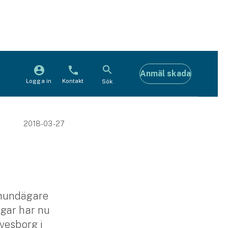
Anmäl skada
Logga in
Kontakt
Sök
2018-03-27
a hundägare
ngar har nu
lvesborg i