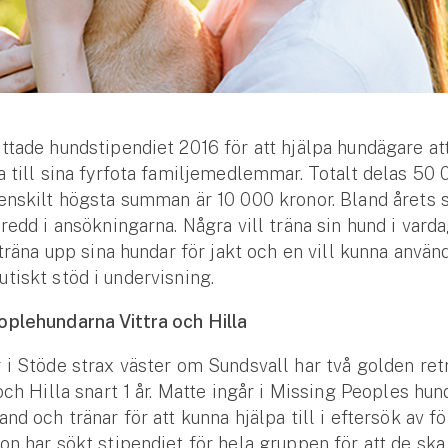
ttade hundstipendiet 2016 för att hjälpa hundägare at
a till sina fyrfota familjemedlemmar. Totalt delas 50
enskilt högsta summan är 10 000 kronor. Bland årets 
bredd i ansökningarna. Några vill träna sin hund i vard
l träna upp sina hundar för jakt och en vill kunna använ
tiskt stöd i undervisning.
oplehundarna Vittra och Hilla
 i Stöde strax väster om Sundsvall har två golden retr
 och Hilla snart 1 år. Matte ingår i Missing Peoples hu
and och tränar för att kunna hjälpa till i eftersök av f
on har sökt stipendiet för hela gruppen för att de sk