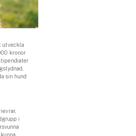
t utveckla
 000 kronor
stipendiater
agslydnad,
da sin hund
ievrar,
ndgrupp i
örsvunna
a kunna