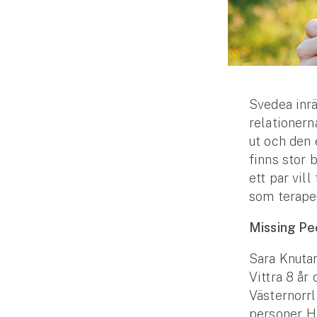
Djur
Hundförsäkring
Jakthundsförsäkring
Svedea inrä
Kattförsäkring
relationern
Djurförsäkring
ut och den 
Hem & hus
finns stor 
ett par vil
Hemförsäkring
som terapeu
Missing Pe
Villaförsäkring
Sara Knutar
Bostadsrättsförsäkring
Vittra 8 år
Västernorrl
Hyresrättsförsäkring
personer. H