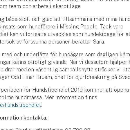
om team och arbeta i skarpt läge.
ig både stolt och glad att tillsammans med mina hund
insats som hundförare i Missing People. Tack vare
iet kan vi fortsätta utvecklas som hundekipage för a
ftersök av försvunna personer, berättar Sara.
ara med och underlätta för hundägare som dagligen kä
ngar känns otroligt givande. När vi dessutom hjälper
bidrar med en väsentlig samhällsnytta sträcker vi lite
äger Odd Einar Bruem, chef för djurförsäkring på Sved
perioden för Hundstipendiet 2019 kommer att öppna
olms hundmässa. Mer information finns
e/hundstipendiet
.
formation kontakta:
Se alla försäkringar