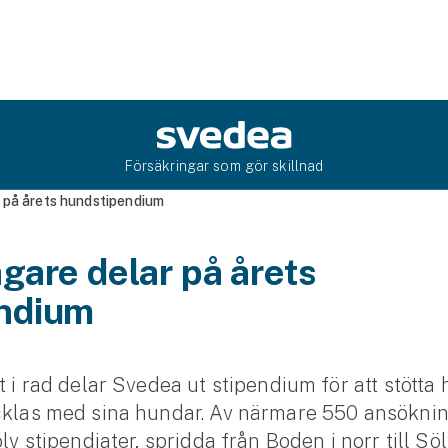
Försäkringar som gör skillnad
 på årets hundstipendium
gare delar på årets
ndium
et i rad delar Svedea ut stipendium för att stött
ecklas med sina hundar. Av närmare 550 ansökni
olv stipendiater, spridda från Boden i norr till Sö