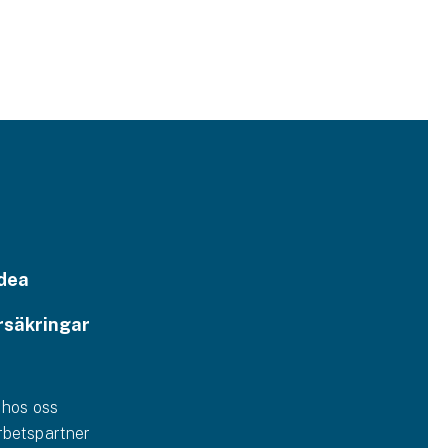
dea
rsäkringar
 hos oss
betspartner