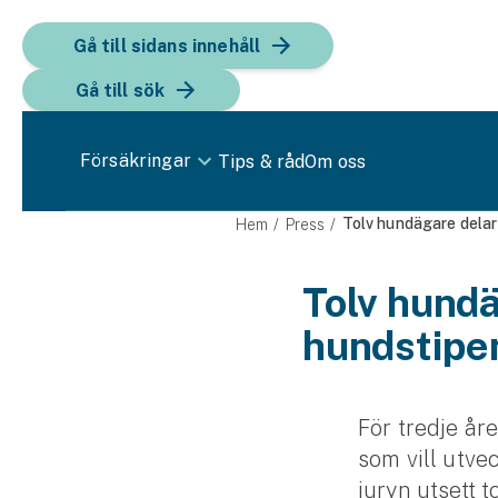
Gå till sidans innehåll
Gå till sök
Försäkringar
Tips & råd
Om oss
Bil
Tolv hundägare delar
Hem
Press
Bilförsäkring
Tolv hundä
hundstipe
Bilförsäkring för företag
Fordon
Snöskoterförsäkring
För tredje år
som vill utv
ATV-försäkring
juryn utsett t