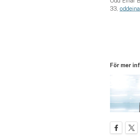
Odd Einar B
33,
oddeina
För mer in