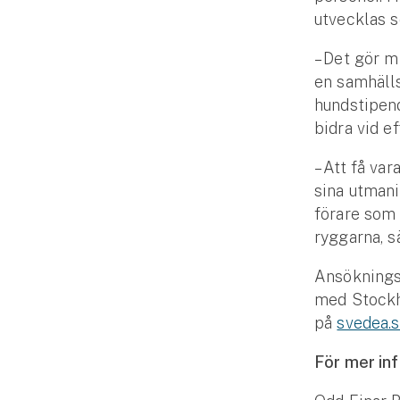
utvecklas s
Fritidshusförsäkring
Företag
– Det gör m
en samhälls
Företagsförsäkring
hundstipend
bidra vid e
Bilförsäkring för företag
– Att få v
Släpvagnsförsäkring
sina utmani
förare som 
Drönarförsäkring
ryggarna, s
För förmedlare
Ansöknings
Gruppförsäkringar
med Stockh
på
svedea.s
Kommunolycksfall
För mer in
Försäkring via förmedlare