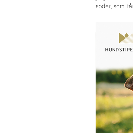
söder, som få
Släpvagnsförsäkring
Husvagnsförsäkring
Motorcykel
Mc-försäkring
Märkesförsäkringar
Båt
Båtförsäkring
Märkesförsäkringar
Vattenskoterförsäkring
Sportfiskarna