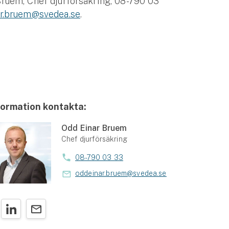
ruem, Chef djurförsäkring, 08-790 03
r.bruem@svedea.se
.
formation kontakta:
Odd Einar Bruem
Chef djurförsäkring
08-790 03 33
oddeinar.bruem@svedea.se