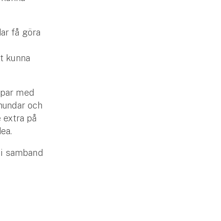
ar få göra
tt kunna
mpar med
 hundar och
 extra på
ea.
 i samband