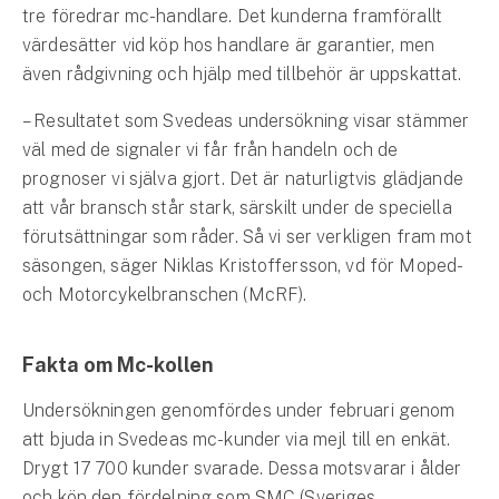
Företag
tre föredrar mc-handlare. Det kunderna framförallt
värdesätter vid köp hos handlare är garantier, men
Företagsförsäkring
även rådgivning och hjälp med tillbehör är uppskattat.
Bilförsäkring för företag
– Resultatet som Svedeas undersökning visar stämmer
väl med de signaler vi får från handeln och de
Släpvagnsförsäkring
prognoser vi själva gjort. Det är naturligtvis glädjande
att vår bransch står stark, särskilt under de speciella
Drönarförsäkring
förutsättningar som råder. Så vi ser verkligen fram mot
För förmedlare
säsongen, säger Niklas Kristoffersson, vd för Moped-
och Motorcykelbranschen (McRF).
Gruppförsäkringar
Kommunolycksfall
Fakta om Mc-kollen
Undersökningen genomfördes under februari genom
Försäkring via förmedlare
att bjuda in Svedeas mc-kunder via mejl till en enkät.
Se alla försäkringar
Drygt 17 700 kunder svarade. Dessa motsvarar i ålder
och kön den fördelning som SMC (Sveriges