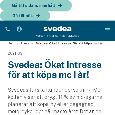
Gå till sidans innehåll
Gå till sök
Försäkringar som gör skillnad
Hem
Bil
Press
Svedea: Ökat intresse för att köpa mc i år!
2021-03-11
Bilförsäkring
Svedea: Ökat intresse
Bilförsäkring för företag
för att köpa mc i år!
Fordon
Snöskoterförsäkring
Svedeas färska kundundersökning Mc-
kollen visar att drygt 11 % av mc-ägarna
ATV-försäkring
planerar att köpa ny eller begagnad
motorcykel det närmaste året. Det är en
Släpvagnsförsäkring