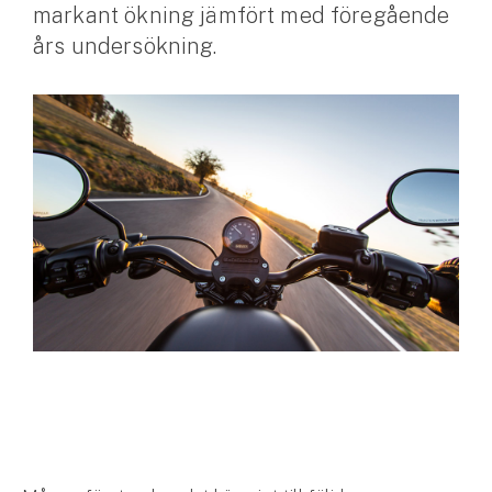
markant ökning jämfört med föregående
års undersökning.
Husvagnsförsäkring
Motorcykel
Mc-försäkring
Märkesförsäkringar
Båt
Båtförsäkring
Märkesförsäkringar
Vattenskoterförsäkring
Sportfiskarna
Djur