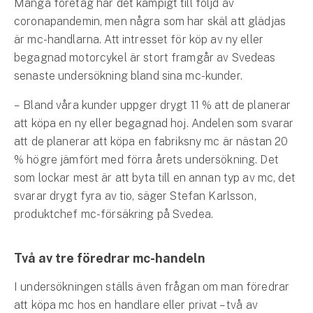
Många företag har det kämpigt till följd av
Hundförsäkring
coronapandemin, men några som har skäl att glädjas
är mc-handlarna. Att intresset för köp av ny eller
Jakthundsförsäkring
begagnad motorcykel är stort framgår av Svedeas
senaste undersökning bland sina mc-kunder.
Kattförsäkring
– Bland våra kunder uppger drygt 11 % att de planerar
Djurförsäkring
att köpa en ny eller begagnad hoj. Andelen som svarar
Hem & hus
att de planerar att köpa en fabriksny mc är nästan 20
% högre jämfört med förra årets undersökning. Det
Hemförsäkring
som lockar mest är att byta till en annan typ av mc, det
svarar drygt fyra av tio, säger Stefan Karlsson,
Villaförsäkring
produktchef mc-försäkring på Svedea.
Bostadsrättsförsäkring
Två av tre föredrar mc-handeln
Hyresrättsförsäkring
I undersökningen ställs även frågan om man föredrar
Fritidshusförsäkring
att köpa mc hos en handlare eller privat – två av