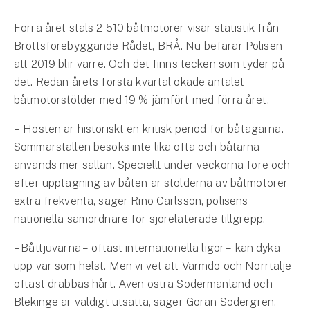
Hundförsäkring
Förra året stals 2 510 båtmotorer visar statistik från
Jakthundsförsäkring
Brottsförebyggande Rådet, BRÅ. Nu befarar Polisen
att 2019 blir värre. Och det finns tecken som tyder på
Kattförsäkring
det. Redan årets första kvartal ökade antalet
båtmotorstölder med 19 % jämfört med förra året.
Djurförsäkring
Hem & hus
– Hösten är historiskt en kritisk period för båtägarna.
Sommarställen besöks inte lika ofta och båtarna
Hemförsäkring
används mer sällan. Speciellt under veckorna före och
efter upptagning av båten är stölderna av båtmotorer
Villaförsäkring
extra frekventa, säger Rino Carlsson, polisens
nationella samordnare för sjörelaterade tillgrepp.
Bostadsrättsförsäkring
– Båttjuvarna – oftast internationella ligor – kan dyka
Hyresrättsförsäkring
upp var som helst. Men vi vet att Värmdö och Norrtälje
oftast drabbas hårt. Även östra Södermanland och
Fritidshusförsäkring
Blekinge är väldigt utsatta, säger Göran Södergren,