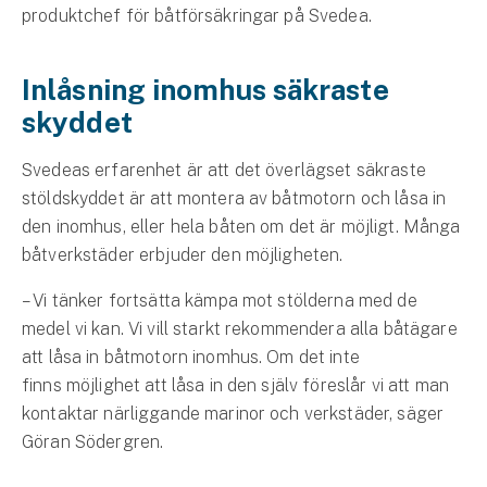
Företag
produktchef för båtförsäkringar på Svedea.
Företagsförsäkring
Inlåsning inomhus säkraste
Bilförsäkring för företag
skyddet
Släpvagnsförsäkring
Svedeas erfarenhet är att det överlägset säkraste
stöldskyddet är att montera av båtmotorn och låsa in
Drönarförsäkring
den inomhus, eller hela båten om det är möjligt. Många
För förmedlare
båtverkstäder erbjuder den möjligheten.
Gruppförsäkringar
– Vi tänker fortsätta kämpa mot stölderna med de
medel vi kan. Vi vill starkt rekommendera alla båtägare
Kommunolycksfall
att låsa in båtmotorn inomhus. Om det inte
finns möjlighet att låsa in den själv föreslår vi att man
Försäkring via förmedlare
kontaktar närliggande marinor och verkstäder, säger
Se alla försäkringar
Göran Södergren.