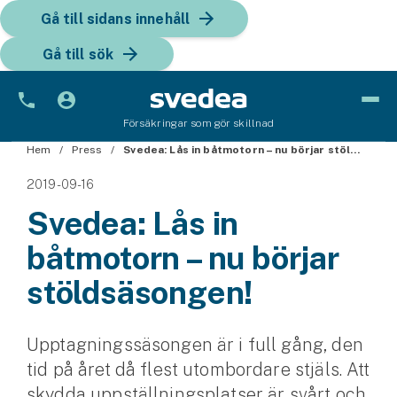
Gå till sidans innehåll
Gå till sök
Försäkringar som gör skillnad
Hem
Bil
Press
Svedea: Lås in båtmotorn – nu börjar stöldsäsongen!
2019-09-16
Bilförsäkring
Svedea: Lås in
Bilförsäkring för företag
båtmotorn – nu börjar
Fordon
stöldsäsongen!
Snöskoterförsäkring
Upptagningssäsongen är i full gång, den
ATV-försäkring
tid på året då flest utombordare stjäls. Att
Släpvagnsförsäkring
skydda uppställningsplatser är svårt och