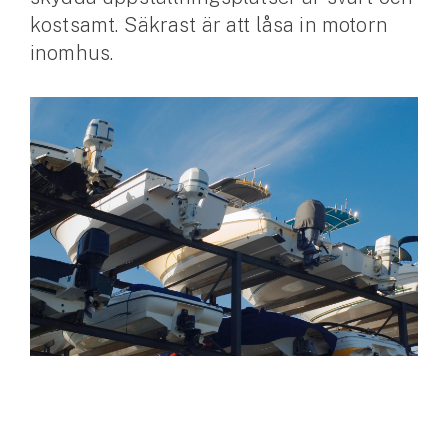
kostsamt. Säkrast är att låsa in motorn
Husvagnsförsäkring
inomhus.
Motorcykel
Mc-försäkring
Märkesförsäkringar
Båt
Båtförsäkring
Märkesförsäkringar
Vattenskoterförsäkring
Sportfiskarna
Djur