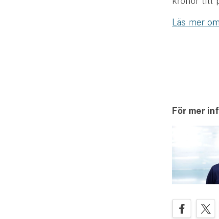
kronor till 
Läs mer om
För mer in