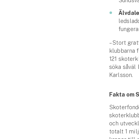
Sundsva
Älvdal
ledslad
fungera
– Stort gra
klubbarna fö
121 skoterk
söka såväl 
Karlsson.
Fakta om 
Skoterfonde
skoterklubb
och utveckl
totalt 1 mi