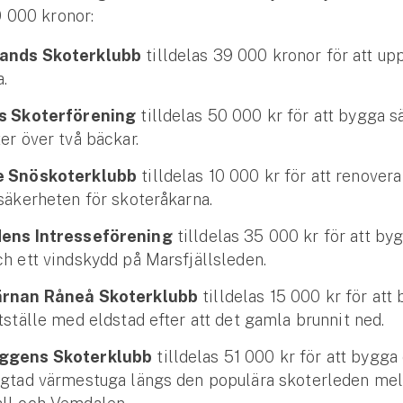
 000 kronor:
ands Skoterklubb
tilldelas 39 000 kronor för att up
a.
ks Skoterförening
tilldelas 50 000 kr för att bygga s
er över två bäckar.
e Snöskoterklubb
tilldelas 10 000 kr för att renovera
 säkerheten för skoteråkarna.
dens Intresseförening
tilldelas 35 000 kr för att by
ch ett vindskydd på Marsfjällsleden.
ärnan Råneå Skoterklubb
tilldelas 15 000 kr för att
tställe med eldstad efter att det gamla brunnit ned.
ggens Skoterklubb
tilldelas 51 000 kr för att bygga
ngtad värmestuga längs den populära skoterleden mel
Se alla försäkringar