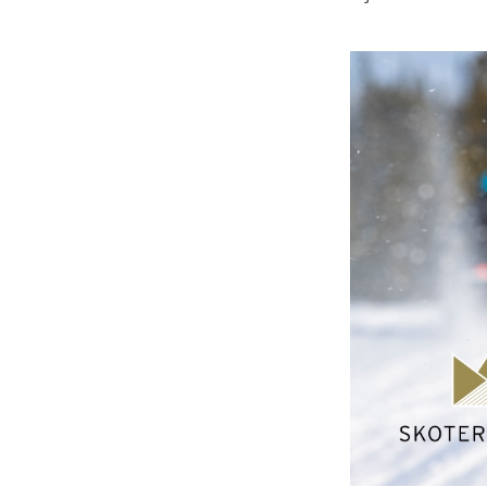
Släpvagnsförsäkring
Husvagnsförsäkring
Motorcykel
Mc-försäkring
Märkesförsäkringar
Båt
Båtförsäkring
Märkesförsäkringar
Vattenskoterförsäkring
Sportfiskarna