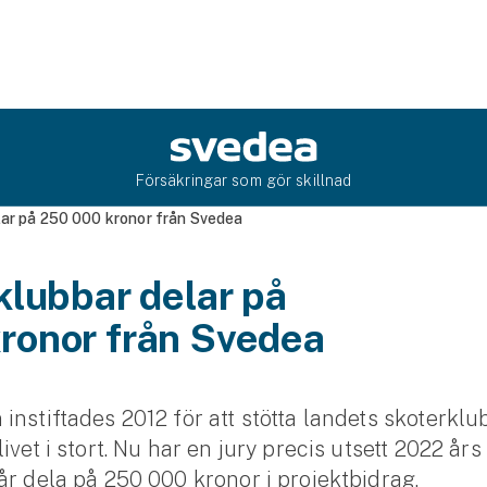
Försäkringar som gör skillnad
lar på 250 000 kronor från Svedea
klubbar delar på
ronor från Svedea
instiftades 2012 för att stötta landets skoterkl
ivet i stort. Nu har en jury precis utsett 2022 års
år dela på 250 000 kronor i projektbidrag.