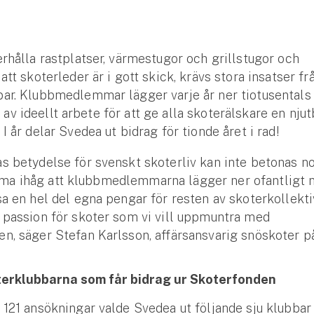
erhålla rastplatser, värmestugor och grillstugor och
att skoterleder är i gott skick, krävs stora insatser fr
ar. Klubbmedlemmar lägger varje år ner tiotusentals
v ideellt arbete för att ge alla skoterälskare en njut
I år delar Svedea ut bidrag för tionde året i rad!
s betydelse för svenskt skoterliv kan inte betonas n
a ihåg att klubbmedlemmarna lägger ner ofantligt 
sa en hel del egna pengar för resten av skoterkollekti
 passion för skoter som vi vill uppmuntra med
n, säger Stefan Karlsson, affärsansvarig snöskoter p
terklubbarna som får bidrag ur Skoterfonden
 121 ansökningar valde Svedea ut följande sju klubbar