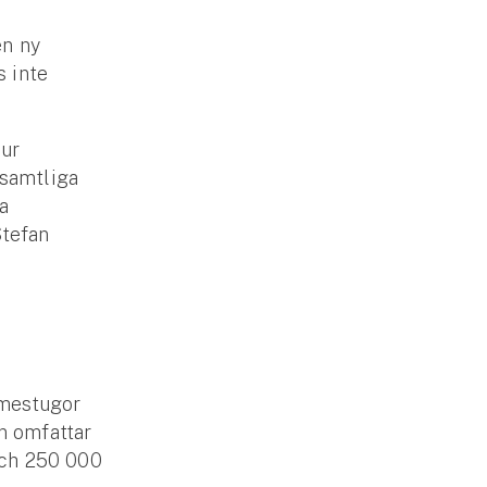
en ny
s inte
hur
l samtliga
a
Stefan
rmestugor
n omfattar
 och 250 000