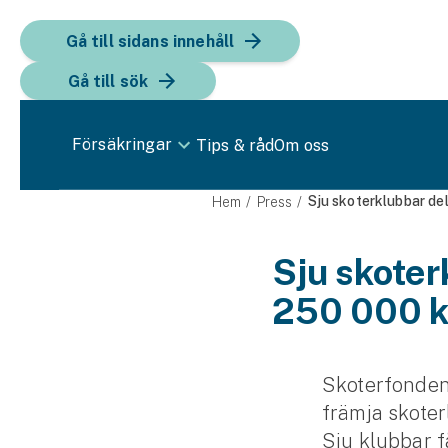
Gå till sidans innehåll
Gå till sök
Försäkringar
Tips & råd
Om oss
Bil
Sju skoterklubbar de
Hem
Press
Bilförsäkring
Sju skoter
250 000 k
Bilförsäkring för företag
Fordon
Snöskoterförsäkring
Skoterfonden 
främja skoterl
ATV-försäkring
Sju klubbar f