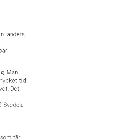
ån landets
bar
og. Man
mycket tid
vet. Det
å Svedea.
 som får