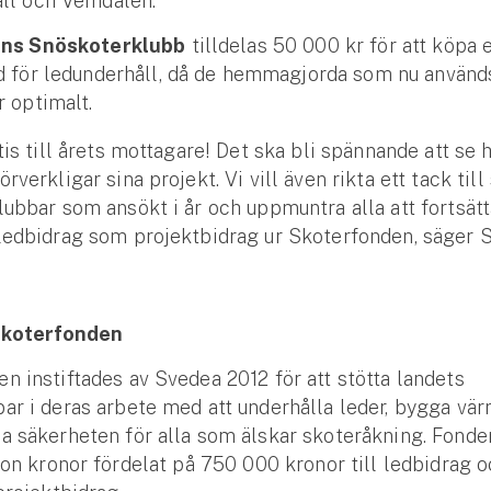
ll och Vemdalen.
ens Snöskoterklubb
tilldelas 50 000 kr för att köpa 
d för ledunderhåll, då de hemmagjorda som nu använd
r optimalt.
ttis till årets mottagare! Det ska bli spännande att se 
rverkligar sina projekt. Vi vill även rikta ett tack til
lubbar som ansökt i år och uppmuntra alla att fortsätt
ledbidrag som projektbidrag ur Skoterfonden, säger 
Skoterfonden
n instiftades av Svedea 2012 för att stötta landets
ar i deras arbete med att underhålla leder, bygga vä
a säkerheten för alla som älskar skoteråkning. Fonde
ljon kronor fördelat på 750 000 kronor till ledbidrag