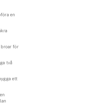
pföra en
äkra
 broar för
gga två
 bygga ett
 en
lan