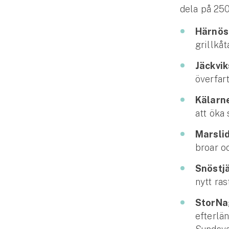
dela på 250
Fritidshusförsäkring
Företag
Härnös
grillkåt
Företagsförsäkring
Jäckvi
Bilförsäkring för företag
överfart
Kälarn
Släpvagnsförsäkring
att öka
Drönarförsäkring
Marsli
För förmedlare
broar o
Gruppförsäkringar
Snöstj
nytt ras
Kommunolycksfall
StorNa
Försäkring via förmedlare
efterlä