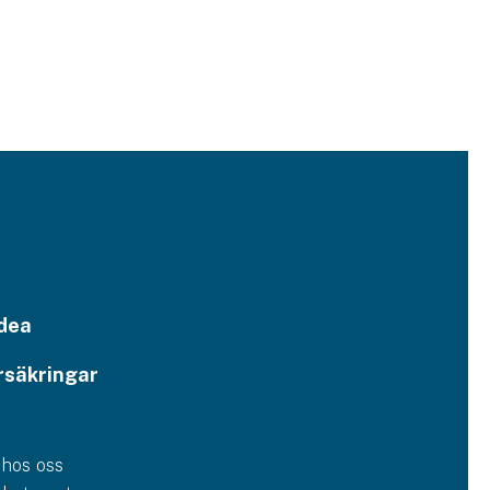
dea
rsäkringar
 hos oss