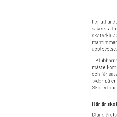
Djur
Hundförsäkring
För att und
Jakthundsförsäkring
säkerställa 
skoterklubb
Kattförsäkring
mantimmar a
upplevelse. 
Djurförsäkring
Hem & hus
– Klubbarna
måste komm
Hemförsäkring
och får sat
tyder på en
Villaförsäkring
Skoterfonde
Bostadsrättsförsäkring
Här är sko
Hyresrättsförsäkring
Bland årets