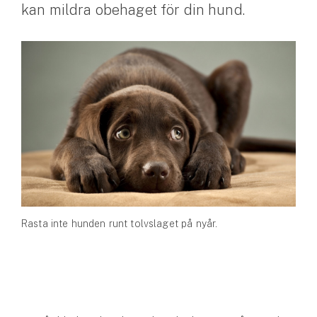
kan mildra obehaget för din hund.
Husvagnsförsäkring
Motorcykel
Mc-försäkring
Märkesförsäkringar
Båt
Båtförsäkring
Märkesförsäkringar
Rasta inte hunden runt tolvslaget på nyår.
Vattenskoterförsäkring
Sportfiskarna
Djur