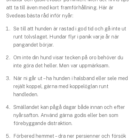
Företag
att ta till även med kort framförhållning. Här är
Svedeas bästa råd inför nyår:
Företagsförsäkring
Se till att hunden är rastad i god tid och gå inte ut
Bilförsäkring för företag
runt tolvslaget. Hundar flyr i panik varje år när
pangandet börjar.
Släpvagnsförsäkring
Om inte din hund visar tecken på oro behöver du
Drönarförsäkring
inte göra det heller. Men var uppmärksam.
För förmedlare
När ni går ut – ha hunden i halsband eller sele med
Gruppförsäkringar
rejält koppel, gärna med koppelöglan runt
handleden.
Kommunolycksfall
Smällandet kan pågå dagar både innan och efter
nyårsafton. Använd gärna godis eller ben som
Försäkring via förmedlare
förebyggande distraktion.
Se alla försäkringar
Förbered hemmet – dra ner persienner och försök