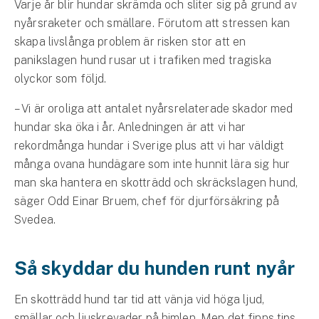
Varje år blir hundar skrämda och sliter sig på grund av
Hundförsäkring
nyårsraketer och smällare. Förutom att stressen kan
skapa livslånga problem är risken stor att en
Jakthundsförsäkring
panikslagen hund rusar ut i trafiken med tragiska
Kattförsäkring
olyckor som följd.
– Vi är oroliga att antalet nyårsrelaterade skador med
Djurförsäkring
hundar ska öka i år. Anledningen är att vi har
Hem & hus
rekordmånga hundar i Sverige plus att vi har väldigt
många ovana hundägare som inte hunnit lära sig hur
Hemförsäkring
man ska hantera en skotträdd och skräckslagen hund,
Villaförsäkring
säger Odd Einar Bruem, chef för djurförsäkring på
Svedea.
Bostadsrättsförsäkring
Så skyddar du hunden runt nyår
Hyresrättsförsäkring
En skotträdd hund tar tid att vänja vid höga ljud,
Fritidshusförsäkring
smällar och ljuskrevader på himlen. Men det finns tips