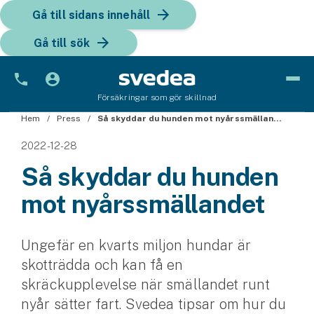
Gå till sidans innehåll
Gå till sök
Försäkringar som gör skillnad
Hem
Bil
Press
Så skyddar du hunden mot nyårssmällandet
2022-12-28
Bilförsäkring
Så skyddar du hunden
Bilförsäkring för företag
mot nyårssmällandet
Fordon
Snöskoterförsäkring
Ungefär en kvarts miljon hundar är
skotträdda och kan få en
ATV-försäkring
skräckupplevelse när smällandet runt
nyår sätter fart. Svedea tipsar om hur du
Släpvagnsförsäkring