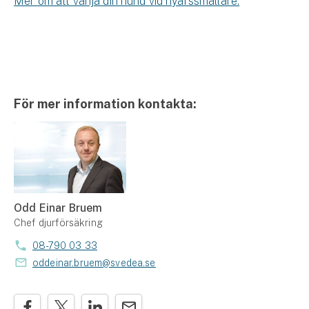
Mer om att vänja din hund vid nyårssmällare.
För mer information kontakta:
Odd Einar Bruem
Chef djurförsäkring
08-790 03 33
oddeinar.bruem@svedea.se