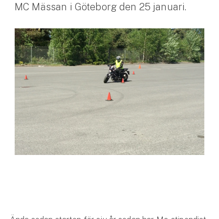
MC Mässan i Göteborg den 25 januari.
Husvagnsförsäkring
Motorcykel
Mc-försäkring
Märkesförsäkringar
Båt
Båtförsäkring
Märkesförsäkringar
Vattenskoterförsäkring
Sportfiskarna
Djur