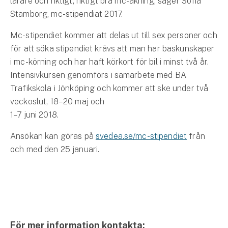
lärare och riktigt, riktigt bra mc-åkning, säger Sofia
Företag
Stamborg, mc-stipendiat 2017.
Företagsförsäkring
Mc-stipendiet kommer att delas ut till sex personer och
för att söka stipendiet krävs att man har baskunskaper
Bilförsäkring för företag
i mc-körning och har haft körkort för bil i minst två år.
Intensivkursen genomförs i samarbete med BA
Släpvagnsförsäkring
Trafikskola i Jönköping och kommer att ske under två
veckoslut, 18–20 maj och
Drönarförsäkring
1–7 juni 2018.
För förmedlare
Ansökan kan göras på
svedea.se/mc-stipendiet
från
Gruppförsäkringar
och med den 25 januari.
Kommunolycksfall
Försäkring via förmedlare
Se alla försäkringar
För mer information kontakta: