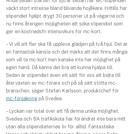
Ända sedan starten för sju år sedan har Mc-stipendiet
Hundförsäkring
väckt stort intresse bland blivande hojåkare. Hittills har
stipendiet hjälpt drygt 30 personer ut på vägarna och
Jakthundsförsäkring
nu finns återigen möjligheten att söka stipendiet som
ger en kostnadsfri intensivkurs för mc-kort.
Kattförsäkring
– Vi vill att fler ska få uppleva glädjen på två hjul. Det är
Djurförsäkring
en fantastisk känsla och det märks att det finns många
Hem & hus
som vill ta mc-kort men kanske inte har möjlighet på
egen hand. Då känns det bra att kunna hjälpa till.
Hemförsäkring
Sedan är stipendiet även ett sätt för oss att bidra till
återväxten av mc-förare och på så sätt stötta mc-
Villaförsäkring
branschen, säger Stefan Karlsson, produktchef för
mc-försäkring
på Svedea.
Bostadsrättsförsäkring
– Lyckan var total över att få denna unika möjlighet.
Hyresrättsförsäkring
Svedea och BA trafikskola har förändrat inte bara mitt
utan alla stipendiaternas liv för alltid. Fantastiska
Fritidshusförsäkring