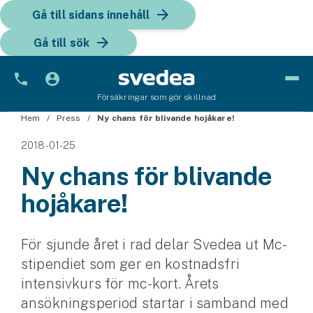
Gå till sidans innehåll
Gå till sök
Försäkringar som gör skillnad
Hem
Bil
Press
Ny chans för blivande hojåkare!
2018-01-25
Bilförsäkring
Ny chans för blivande
Bilförsäkring för företag
hojåkare!
Fordon
Snöskoterförsäkring
För sjunde året i rad delar Svedea ut Mc-
stipendiet som ger en kostnadsfri
ATV-försäkring
intensivkurs för mc-kort. Årets
ansökningsperiod startar i samband med
Släpvagnsförsäkring