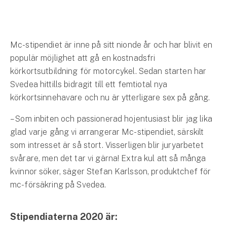
Hundförsäkring
Jakthundsförsäkring
Mc-stipendiet är inne på sitt nionde år och har blivit en
Kattförsäkring
populär möjlighet att gå en kostnadsfri
körkortsutbildning för motorcykel. Sedan starten har
Djurförsäkring
Svedea hittills bidragit till ett femtiotal nya
Hem & hus
körkortsinnehavare och nu är ytterligare sex på gång.
Hemförsäkring
– Som inbiten och passionerad hojentusiast blir jag lika
glad varje gång vi arrangerar Mc-stipendiet, särskilt
Villaförsäkring
som intresset är så stort. Visserligen blir juryarbetet
svårare, men det tar vi gärna! Extra kul att så många
Bostadsrättsförsäkring
kvinnor söker, säger Stefan Karlsson, produktchef för
mc-försäkring på Svedea.
Hyresrättsförsäkring
Stipendiaterna 2020 är:
Fritidshusförsäkring