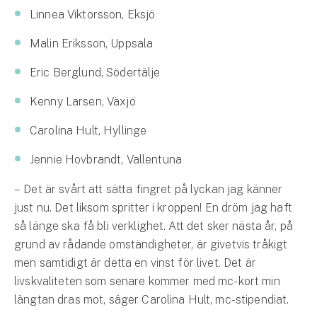
Företag
Linnea Viktorsson, Eksjö
Företagsförsäkring
Malin Eriksson, Uppsala
Eric Berglund, Södertälje
Bilförsäkring för företag
Kenny Larsen, Växjö
Släpvagnsförsäkring
Carolina Hult, Hyllinge
Drönarförsäkring
Jennie Hovbrandt, Vallentuna
För förmedlare
– Det är svårt att sätta fingret på lyckan jag känner
Gruppförsäkringar
just nu. Det liksom spritter i kroppen! En dröm jag haft
så länge ska få bli verklighet. Att det sker nästa år, på
Kommunolycksfall
grund av rådande omständigheter, är givetvis tråkigt
men samtidigt är detta en vinst för livet. Det är
Försäkring via förmedlare
livskvaliteten som senare kommer med mc-kort min
Se alla försäkringar
längtan dras mot, säger Carolina Hult, mc-stipendiat.