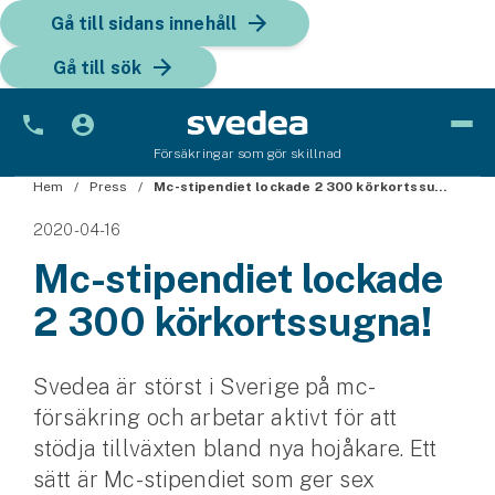
Gå till sidans innehåll
Gå till sök
Försäkringar som gör skillnad
Hem
Bil
Press
Mc-stipendiet lockade 2 300 körkortssugna!
2020-04-16
Bilförsäkring
Mc-stipendiet lockade
Bilförsäkring för företag
2 300 körkortssugna!
Fordon
Snöskoterförsäkring
Svedea är störst i Sverige på mc-
försäkring och arbetar aktivt för att
ATV-försäkring
stödja tillväxten bland nya hojåkare. Ett
sätt är Mc-stipendiet som ger sex
Släpvagnsförsäkring