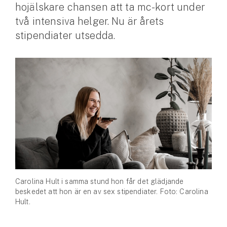
hojälskare chansen att ta mc-kort under
två intensiva helger. Nu är årets
Husvagnsförsäkring
stipendiater utsedda.
Motorcykel
Mc-försäkring
Märkesförsäkringar
Båt
Båtförsäkring
Märkesförsäkringar
Vattenskoterförsäkring
Carolina Hult i samma stund hon får det glädjande
beskedet att hon är en av sex stipendiater. Foto: Carolina
Sportfiskarna
Hult.
Djur