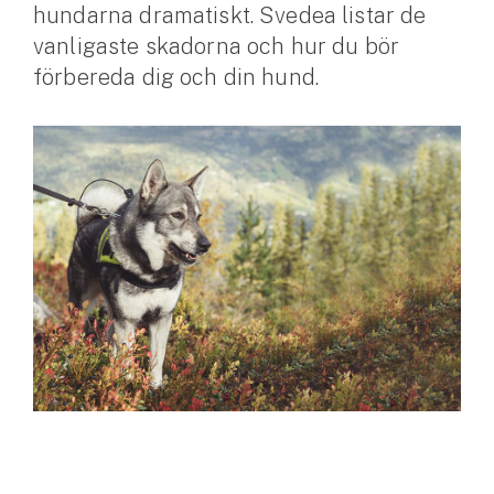
hundarna dramatiskt. Svedea listar de
vanligaste skadorna och hur du bör
Husvagnsförsäkring
förbereda dig och din hund.
Motorcykel
Mc-försäkring
Märkesförsäkringar
Båt
Båtförsäkring
Märkesförsäkringar
Vattenskoterförsäkring
Sportfiskarna
Djur