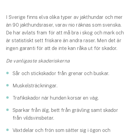
Hundförsäkring
I Sverige finns elva olika typer av jakthundar och mer
Jakthundsförsäkring
än 90 jakthundsraser, varav nio räknas som svenska.
De har avlats fram för att må bra i skog och mark och
Kattförsäkring
är statistiskt sett friskare än andra raser. Men det är
Djurförsäkring
ingen garanti för att de inte kan råka ut för skador.
Hem & hus
De vanligaste skaderiskerna
Hemförsäkring
Sår och stickskador från grenar och buskar.
Villaförsäkring
Muskelsträckningar.
Trafikskador när hunden korsar en väg.
Bostadsrättsförsäkring
Sparkar från älg, bett från grävling samt skador
Hyresrättsförsäkring
från vildsvinsbetar.
Fritidshusförsäkring
Växtdelar och frön som sätter sig i ögon och