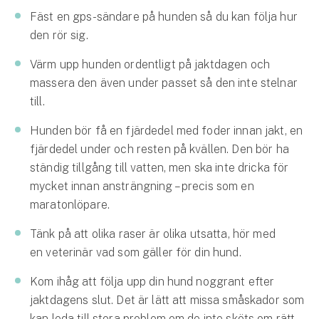
Fäst en gps-sändare på hunden så du kan följa hur
den rör sig.
Värm upp hunden ordentligt på jaktdagen och
massera den även under passet så den inte stelnar
till.
Hunden bör få en fjärdedel med foder innan jakt, en
fjärdedel under och resten på kvällen. Den bör ha
ständig tillgång till vatten, men ska inte dricka för
mycket innan ansträngning – precis som en
maratonlöpare.
Tänk på att olika raser är olika utsatta, hör med
en veterinär vad som gäller för din hund.
Kom ihåg att följa upp din hund noggrant efter
jaktdagens slut. Det är lätt att missa småskador som
kan leda till stora problem om de inte sköts om rätt.