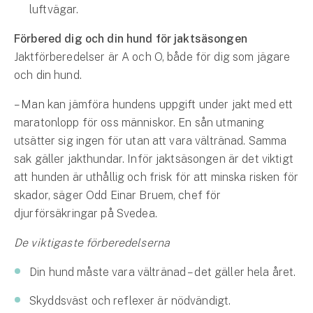
Företag
luftvägar.
Företagsförsäkring
Förbered dig och din hund för jaktsäsongen
Jaktförberedelser är A och O, både för dig som jägare
Bilförsäkring för företag
och din hund.
– Man kan jämföra hundens uppgift under jakt med ett
Släpvagnsförsäkring
maratonlopp för oss människor. En sån utmaning
utsätter sig ingen för utan att vara vältränad. Samma
Drönarförsäkring
sak gäller jakthundar. Inför jaktsäsongen är det viktigt
För förmedlare
att hunden är uthållig och frisk för att minska risken för
Gruppförsäkringar
skador, säger Odd Einar Bruem, chef för
djurförsäkringar på Svedea.
Kommunolycksfall
De viktigaste förberedelserna
Försäkring via förmedlare
Din hund måste vara vältränad – det gäller hela året.
Se alla försäkringar
Skyddsväst och reflexer är nödvändigt.