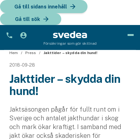
Gå till sidans innehåll
Gå till sök
Försäkringar som gör skillnad
Hem
Bil
Press
Jakttider – skydda din hund!
2018-09-28
Bilförsäkring
Jakttider – skydda din
Bilförsäkring för företag
hund!
Fordon
Snöskoterförsäkring
Jaktsäsongen pågår för fullt runt om i
Sverige och antalet jakthundar i skog
ATV-försäkring
och mark ökar kraftigt. I samband med
jakt ökar också skaderisken för
Släpvagnsförsäkring