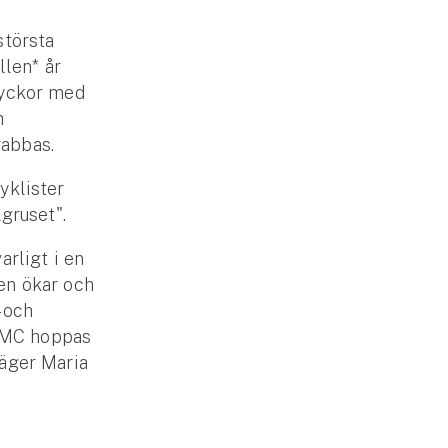
största
llen* år
olyckor med
h
rabbas.
yklister
gruset".
arligt i en
ken ökar och
 och
 SMC hoppas
säger Maria