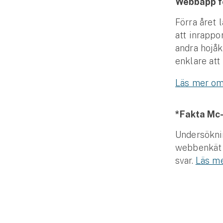
Webbapp fö
Förra året
att inrappo
andra hojåk
enklare att
Läs mer om
*Fakta Mc-
Undersöknin
webbenkät 
svar.
Läs me