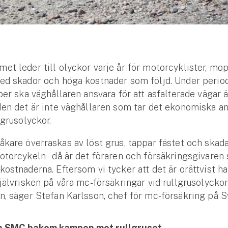
et leder till olyckor varje år för motorcyklister, mo
ed skador och höga kostnader som följd. Under period
ber ska väghållaren ansvara för att asfalterade vägar är
Men det är inte väghållaren som tar det ekonomiska ans
lgrusolyckor.
åkare överraskas av löst grus, tappar fästet och skad
otorcykeln – då är det föraren och försäkringsgivaren
kostnaderna. Eftersom vi tycker att det är orättvist ha
självrisken på våra mc-försäkringar vid rullgrusolycko
n, säger Stefan Karlsson, chef för mc-försäkring på S
h SMC bakom kampen mot rullgruset