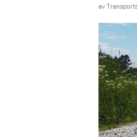
av Transport
Släpvagnsförsäkring
Husvagnsförsäkring
Motorcykel
Mc-försäkring
Märkesförsäkringar
Båt
Båtförsäkring
Märkesförsäkringar
Vattenskoterförsäkring
Sportfiskarna