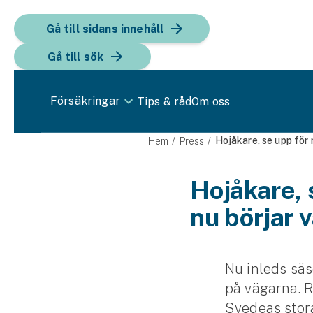
Gå till sidans innehåll
Gå till sök
Försäkringar
Tips & råd
Om oss
Bil
Hojåkare, se upp för 
Hem
Press
Bilförsäkring
Hojåkare, 
nu börjar 
Bilförsäkring för företag
Fordon
Snöskoterförsäkring
Nu inleds säs
på vägarna. R
ATV-försäkring
Svedeas stor