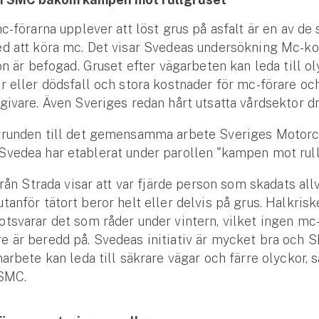
mc-förarna upplever att löst grus på asfalt är en av de 
d att köra mc. Det visar Svedeas undersökning Mc-ko
ron är befogad. Gruset efter vägarbeten kan leda till 
r eller dödsfall och stora kostnader för mc-förare oc
givare. Även Sveriges redan hårt utsatta vårdsektor d
grunden till det gemensamma arbete Sveriges Motorc
vedea har etablerat under parollen "kampen mot rull
från Strada visar att var fjärde person som skadats allv
tanför tätort beror helt eller delvis på grus. Halkris
tsvarar det som råder under vintern, vilket ingen mc-
e är beredd på. Svedeas initiativ är mycket bra och
marbete kan leda till säkrare vägar och färre olyckor, 
 SMC.
Se alla försäkringar