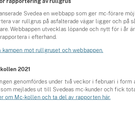
r rapportering av rullgrus
 lanserade Svedea en webbapp som ger mc-förare möj
rtera var rullgrus på asfalterade vägar ligger och på s
are. Webbappen utvecklas löpande och nytt för i år är 
 rapportera i efterhand.
 kampen mot rullgruset och webbappen.
kollen 2021
gen genomfördes under två veckor i februari i form 
som mejlades ut till Svedeas mc-kunder och fick tota
r om Mc-kollen och ta del av rapporten här.