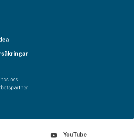
dea
rsäkringar
 hos oss
betspartner
YouTube