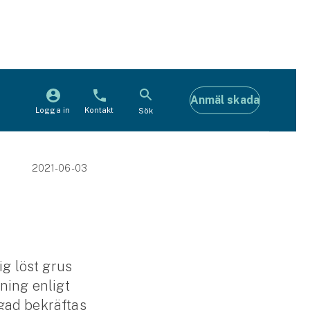
Anmäl skada
Logga in
Kontakt
Sök
2021-06-03
ig löst grus
ning enligt
gad bekräftas