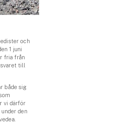
pedister och
en 1 juni
 fria från
varet till
ar både sig
 som
r vi därför
r under den
vedea.