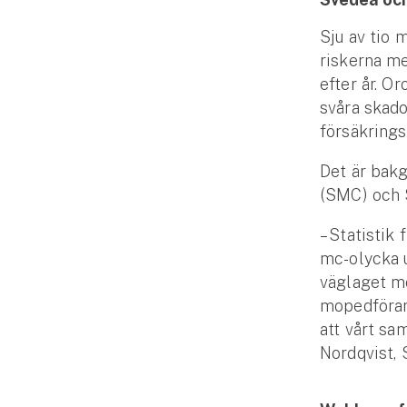
Fritidshusförsäkring
Sju av tio 
Företag
riskerna me
efter år. O
Företagsförsäkring
svåra skado
försäkrings
Bilförsäkring för företag
Det är bak
Släpvagnsförsäkring
(SMC) och S
Drönarförsäkring
– Statistik 
För förmedlare
mc-olycka u
väglaget mo
Gruppförsäkringar
mopedförar
att vårt sa
Kommunolycksfall
Nordqvist,
Försäkring via förmedlare