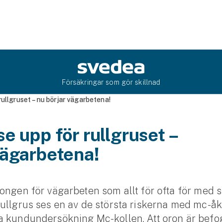
Försäkringar som gör skillnad
rullgruset – nu börjar vägarbetena!
se upp för rullgruset –
vägarbetena!
ongen för vägarbeten som allt för ofta för med s
ullgrus ses en av de största riskerna med mc-åk
a kundundersökning Mc-kollen. Att oron är befo