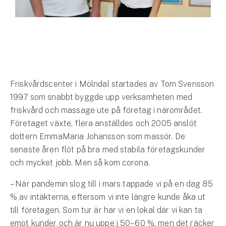
Hundförsäkring
Jakthundsförsäkring
Kattförsäkring
Djurförsäkring
Friskvårdscenter i Mölndal startades av Tom Svensson
Hem & hus
1997 som snabbt byggde upp verksamheten med
friskvård och massage ute på företag i närområdet.
Hemförsäkring
Företaget växte, flera anställdes och 2005 anslöt
dottern EmmaMaria Johansson som massör. De
Villaförsäkring
senaste åren flöt på bra med stabila företagskunder
och mycket jobb. Men så kom corona.
Bostadsrättsförsäkring
– När pandemin slog till i mars tappade vi på en dag 85
Hyresrättsförsäkring
% av intäkterna, eftersom vi inte längre kunde åka ut
till företagen. Som tur är har vi en lokal där vi kan ta
Fritidshusförsäkring
emot kunder och är nu uppe i 50–60 %, men det räcker