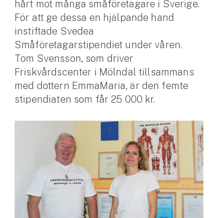
hårt mot många småföretagare i Sverige.
För att ge dessa en hjälpande hand
Husvagnsförsäkring
instiftade Svedea
Motorcykel
Småföretagarstipendiet under våren.
Mc-försäkring
Tom Svensson, som driver
Friskvårdscenter i Mölndal tillsammans
Märkesförsäkringar
med dottern EmmaMaria, är den femte
Båt
stipendiaten som får 25 000 kr.
Båtförsäkring
Märkesförsäkringar
Vattenskoterförsäkring
Sportfiskarna
Djur