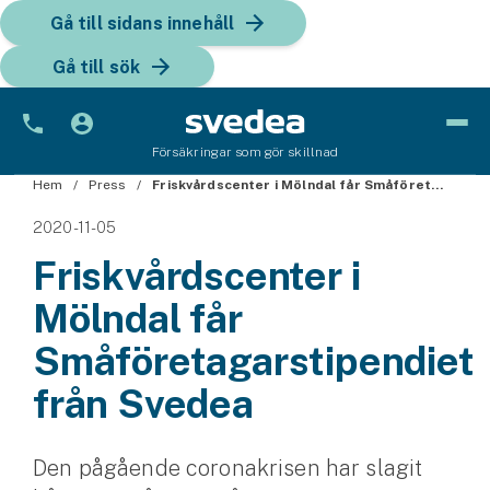
Gå till sidans innehåll
Gå till sök
Försäkringar som gör skillnad
Hem
Bil
Press
Friskvårdscenter i Mölndal får Småföretagarstipendiet från Svedea
2020-11-05
Bilförsäkring
Friskvårdscenter i
Bilförsäkring för företag
Mölndal får
Fordon
Småföretagarstipendiet
Snöskoterförsäkring
från Svedea
ATV-försäkring
Den pågående coronakrisen har slagit
Släpvagnsförsäkring