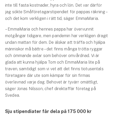
Företag
inte till fasta kostnader, hyra och lön. Det var därför
jag sökte Småföretagarstipendiet för pappas räkning –
Företagsförsäkring
och det kom verkligen i rätt tid, säger EmmaMaria.
Bilförsäkring för företag
– EmmaMaria och hennes pappa har övervunnit
motgångar tidigare, men pandemin har verkligen dragit
Släpvagnsförsäkring
undan mattan för dem. De älskar att träffa och hjälpa
människor må bättre – det finns många trötta ryggar
Drönarförsäkring
och ömmande axlar som behöver omvårdnad. Vi är
För förmedlare
glada att kunna hjälpa Tom och EmmaMaria lite på
traven, samtidigt som vi vet att det finns tiotusentals
Gruppförsäkringar
företagare där ute som kämpar för sin firmas
överlevnad varje dag. Behovet är tyvärr omättligt,
Kommunolycksfall
säger Jonas Nilsson, chef direktaffär företag på
Försäkring via förmedlare
Svedea.
Se alla försäkringar
Sju stipendiater får dela på 175 000 kr