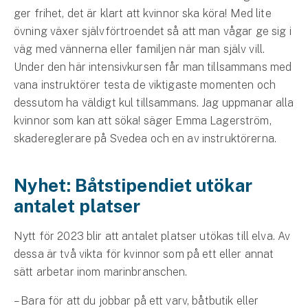
Företag
ger frihet, det är klart att kvinnor ska köra! Med lite
övning växer självförtroendet så att man vågar ge sig i
Företagsförsäkring
väg med vännerna eller familjen när man själv vill.
Under den här intensivkursen får man tillsammans med
Bilförsäkring för företag
vana instruktörer testa de viktigaste momenten och
dessutom ha väldigt kul tillsammans. Jag uppmanar alla
Släpvagnsförsäkring
kvinnor som kan att söka! säger Emma Lagerström,
skadereglerare på Svedea och en av instruktörerna.
Drönarförsäkring
För förmedlare
Nyhet: Båtstipendiet utökar
Gruppförsäkringar
antalet platser
Kommunolycksfall
Nytt för 2023 blir att antalet platser utökas till elva. Av
dessa är två vikta för kvinnor som på ett eller annat
Försäkring via förmedlare
sätt arbetar inom marinbranschen.
Se alla försäkringar
– Bara för att du jobbar på ett varv, båtbutik eller