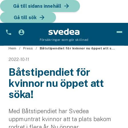
Gå till sidans innehåll
Gå till sök
Försäkringar som gör skillnad
Hem
Bil
Press
Båtstipendiet för kvinnor nu öppet att söka!
2022-10-11
Bilförsäkring
Båtstipendiet för
Bilförsäkring för företag
kvinnor nu öppet att
Fordon
söka!
Snöskoterförsäkring
Med Båtstipendiet har Svedea
ATV-försäkring
uppmuntrat kvinnor att ta plats bakom
Släpvagnsförsäkring
rodret i flera år. Nu öppnar