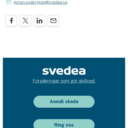
goran.sodergren@svedea.se
Försäkringar som gör skillnad.
Anmäl skada
Ring oss