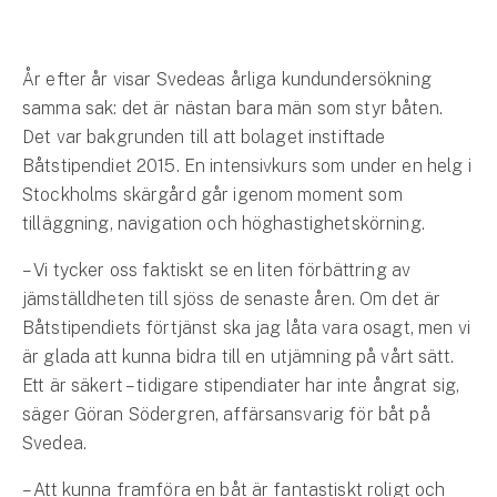
Hundförsäkring
Jakthundsförsäkring
År efter år visar Svedeas årliga kundundersökning
samma sak: det är nästan bara män som styr båten.
Kattförsäkring
Det var bakgrunden till att bolaget instiftade
Båtstipendiet 2015. En intensivkurs som under en helg i
Djurförsäkring
Stockholms skärgård går igenom moment som
Hem & hus
tilläggning, navigation och höghastighetskörning.
Hemförsäkring
– Vi tycker oss faktiskt se en liten förbättring av
jämställdheten till sjöss de senaste åren. Om det är
Villaförsäkring
Båtstipendiets förtjänst ska jag låta vara osagt, men vi
är glada att kunna bidra till en utjämning på vårt sätt.
Bostadsrättsförsäkring
Ett är säkert – tidigare stipendiater har inte ångrat sig,
säger Göran Södergren, affärsansvarig för båt på
Hyresrättsförsäkring
Svedea.
Fritidshusförsäkring
– Att kunna framföra en båt är fantastiskt roligt och