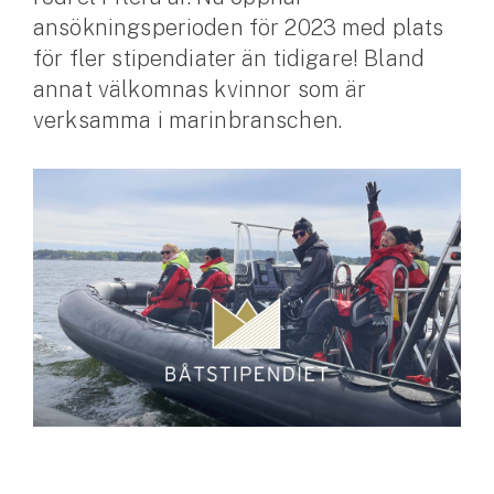
ansökningsperioden för 2023 med plats
Husvagnsförsäkring
för fler stipendiater än tidigare! Bland
Motorcykel
annat välkomnas kvinnor som är
verksamma i marinbranschen.
Mc-försäkring
Märkesförsäkringar
Båt
Båtförsäkring
Märkesförsäkringar
Vattenskoterförsäkring
Sportfiskarna
Djur