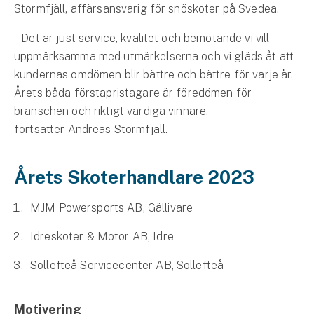
Företag
Stormfjäll, affärsansvarig för snöskoter på Svedea.
– Det är just service, kvalitet och bemötande vi vill
Företagsförsäkring
uppmärksamma med utmärkelserna och vi gläds åt att
Bilförsäkring för företag
kundernas omdömen blir bättre och bättre för varje år.
Årets båda förstapristagare är föredömen för
Släpvagnsförsäkring
branschen och riktigt värdiga vinnare,
fortsätter Andreas Stormfjäll.
Drönarförsäkring
För förmedlare
Årets Skoterhandlare 2023
Gruppförsäkringar
MJM Powersports AB, Gällivare
Kommunolycksfall
Idreskoter & Motor AB, Idre
Försäkring via förmedlare
Sollefteå Servicecenter AB, Sollefteå
Se alla försäkringar
Motivering