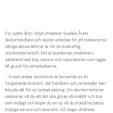
Hundförsäkring
Jakthundsförsäkring
Kattförsäkring
För sjätte året i följd utnämner Svedea Årets
skoterhandlare och skoterverkstad för att markera hur
Djurförsäkring
viktiga dessa aktörer är för en livskraftig
Hem & hus
snöskoterbransch. Det är kundernas omdömen i
Hemförsäkring
samband med köp, service och reparationer som ligger
till grund för utmärkelserna.
Villaförsäkring
– Vi som älskar skoterlivet är beroende av en
fungerande bransch, där handlare och verkstäder kan
Bostadsrättsförsäkring
betyda allt för en lyckad säsong. Om skotern behöver
Hyresrättsförsäkring
repareras vill du att det ska göras så snabbt och bra
som möjligt och köper du en ny vill du också ha bästa
Fritidshusförsäkring
möjliga service och leverans i tid, säger Andreas