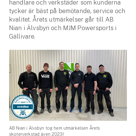
handlare och verkstäder som kunderna
tycker är bäst på bemötande, service och
Husvagnsförsäkring
kvalitet. Årets utmärkelser går till AB
Motorcykel
Nian i Älvsbyn och MJM Powersports i
Mc-försäkring
Gällivare.
Märkesförsäkringar
Båt
Båtförsäkring
Märkesförsäkringar
Vattenskoterförsäkring
Sportfiskarna
Djur
AB Nian i Älvsbyn tog hem utmärkelsen Årets
skoterverkstad även 2023!