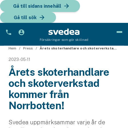
Gå till sidans innehåll
Gå till sök
Försäkringar som gör skillnad
Hem
Bil
Press
Årets skoterhandlare och skoterverkstad kommer från Norrbotten!
2023-05-11
Bilförsäkring
Årets skoterhandlare
Bilförsäkring för företag
och skoterverkstad
Fordon
kommer från
Snöskoterförsäkring
Norrbotten!
ATV-försäkring
Svedea uppmärksammar varje år de
Släpvagnsförsäkring