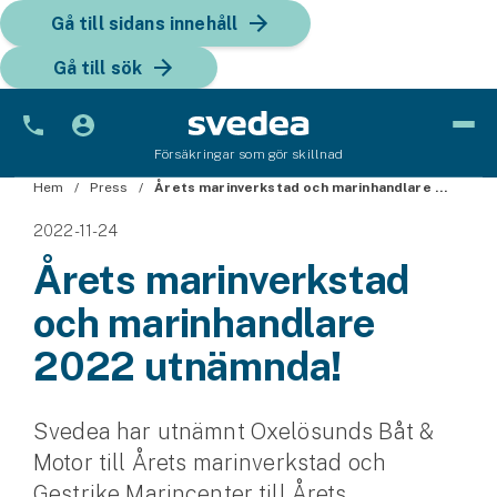
Gå till sidans innehåll
Gå till sök
Försäkringar som gör skillnad
Hem
Bil
Press
Årets marinverkstad och marinhandlare 2022 utnämnda!
2022-11-24
Bilförsäkring
Årets marinverkstad
Bilförsäkring för företag
och marinhandlare
Fordon
2022 utnämnda!
Snöskoterförsäkring
Svedea har utnämnt Oxelösunds Båt &
ATV-försäkring
Motor till Årets marinverkstad och
Släpvagnsförsäkring
Gestrike Marincenter till Årets