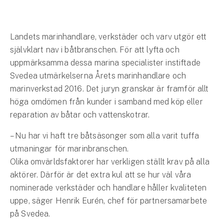
Hundförsäkring
Jakthundsförsäkring
Landets marinhandlare, verkstäder och varv utgör ett
självklart nav i båtbranschen. För att lyfta och
Kattförsäkring
uppmärksamma dessa marina specialister instiftade
Svedea utmärkelserna Årets marinhandlare och
Djurförsäkring
marinverkstad 2016. Det juryn granskar är framför allt
Hem & hus
höga omdömen från kunder i samband med köp eller
reparation av båtar och vattenskotrar.
Hemförsäkring
– Nu har vi haft tre båtsäsonger som alla varit tuffa
Villaförsäkring
utmaningar för marinbranschen.
Olika omvärldsfaktorer har verkligen ställt krav på alla
Bostadsrättsförsäkring
aktörer. Därför är det extra kul att se hur väl våra
nominerade verkstäder och handlare håller kvaliteten
Hyresrättsförsäkring
uppe, säger Henrik Eurén, chef för partnersamarbete
på Svedea.
Fritidshusförsäkring