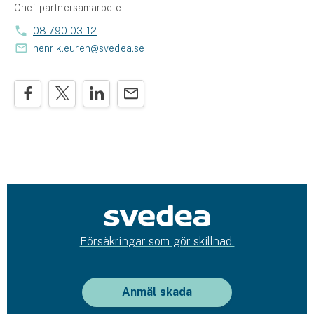
Chef partnersamarbete
08-790 03 12
henrik.euren@svedea.se
Försäkringar som gör skillnad.
Anmäl skada