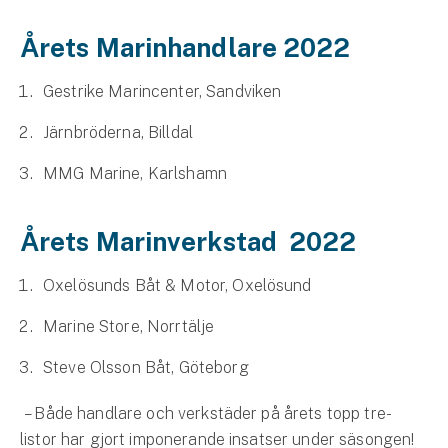
Företag
Årets Marinhandlare 2022
Företagsförsäkring
Gestrike Marincenter, Sandviken
Bilförsäkring för företag
Järnbröderna, Billdal
Släpvagnsförsäkring
MMG Marine, Karlshamn
Drönarförsäkring
För förmedlare
Årets Marinverkstad 2022
Gruppförsäkringar
Oxelösunds Båt & Motor, Oxelösund
Kommunolycksfall
Marine Store, Norrtälje
Steve Olsson Båt, Göteborg
Försäkring via förmedlare
Se alla försäkringar
– Både handlare och verkstäder på årets topp tre-
listor har gjort imponerande insatser under säsongen!