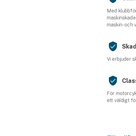
Med klubbför
maskinskadefö
maskin- och 
Skad
Vi erbjuder s
Clas
För motorcyk
ett väldigt fö