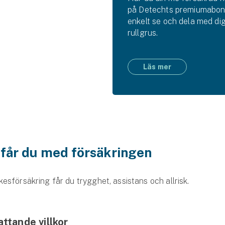
på Detechts premiumabon
enkelt se och dela med di
rullgrus.
Läs mer
 får du med försäkringen
sförsäkring får du trygghet, assistans och allrisk.
ttande villkor