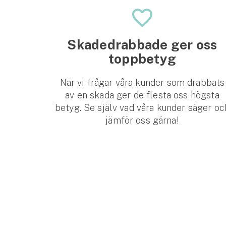
Djur
Hundförsäkring
Skadedrabbade ger oss
Jakthundsförsäkring
toppbetyg
Kattförsäkring
När vi frågar våra kunder som drabbats
av en skada ger de flesta oss högsta
Djurförsäkring
betyg. Se själv vad våra kunder säger oc
Hem & hus
jämför oss gärna!
Hemförsäkring
Villaförsäkring
Bostadsrättsförsäkring
Hyresrättsförsäkring