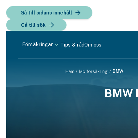
Gå till sidans innehåll
Gå till sök
Försäkringar
Tips & råd
Om oss
Bil
BMW
Hem
Mc-försäkring
Bilförsäkring
BMW M
Bilförsäkring för företag
Fordon
Snöskoterförsäkring
ATV-försäkring