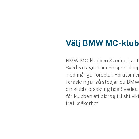
Fritidshusförsäkring
Företag
Företagsförsäkring
Välj BMW MC-klub
Bilförsäkring för företag
BMW MC-klubben Sverige har t
Släpvagnsförsäkring
Svedea tagit fram en specialan
med många fördelar. Förutom e
Drönarförsäkring
försäkringar så stödjer du BM
För förmedlare
din klubbförsäkring hos Svedea.
får klubben ett bidrag till sitt v
Gruppförsäkringar
trafiksäkerhet.
Kommunolycksfall
Försäkring via förmedlare