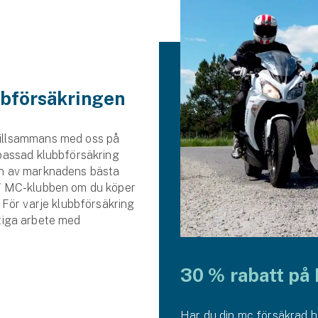
bförsäkringen
illsammans med oss på
passad klubbförsäkring
n av marknadens bästa
W MC-klubben om du köper
 För varje klubbförsäkring
iktiga arbete med
30 % rabatt på
Se alla försäkringar
Har du din mc försäkrad h