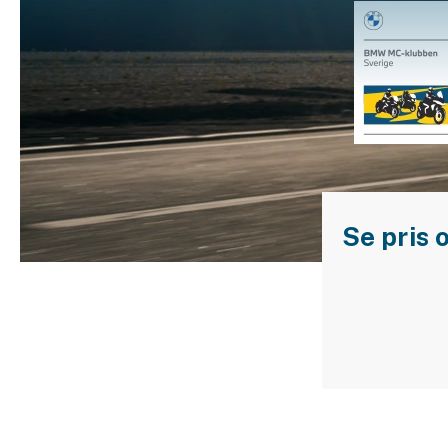
Släpvagnsförsäkring
Husvagnsförsäkring
Motorcykel
Mc-försäkring
Märkesförsäkringar
Båt
Se pris 
Båtförsäkring
Märkesförsäkringar
Vattenskoterförsäkring
Sportfiskarna