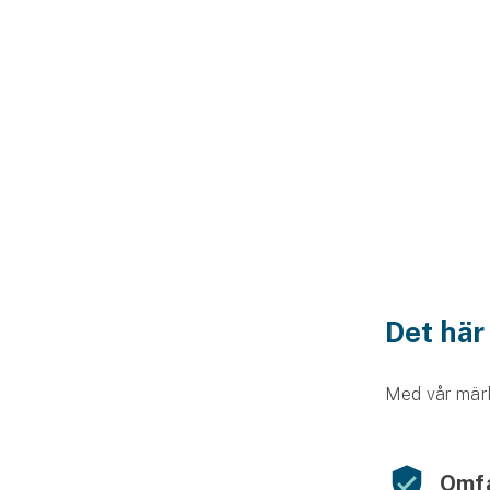
Det här
Med vår märke
Omfa