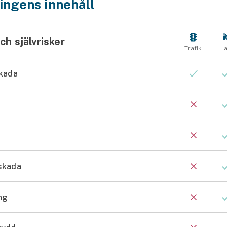
ingens innehåll
ch självrisker
Trafik
Ha
skada
skada
ng