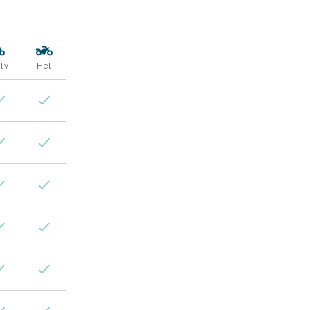
lv
Hel