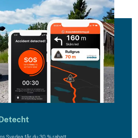
 Detecht
os Svedea får du 30 % rabatt