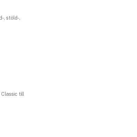
-, stöld-,
lassic till