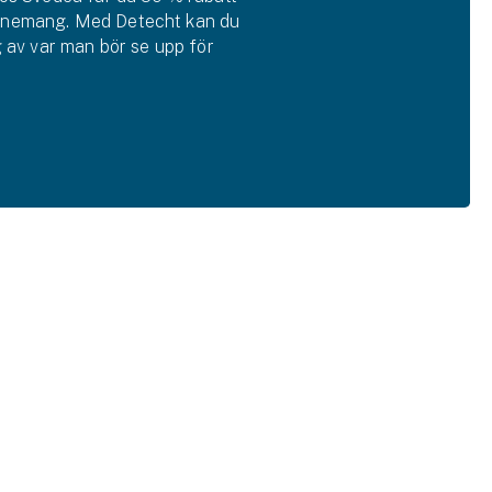
nemang. Med Detecht kan du
g av var man bör se upp för