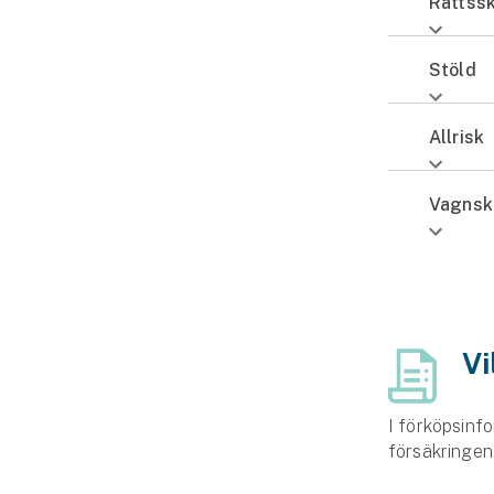
Rättss
Stöld
Allrisk
Vagnsk
Vi
I förköpsinfo
försäkringen.