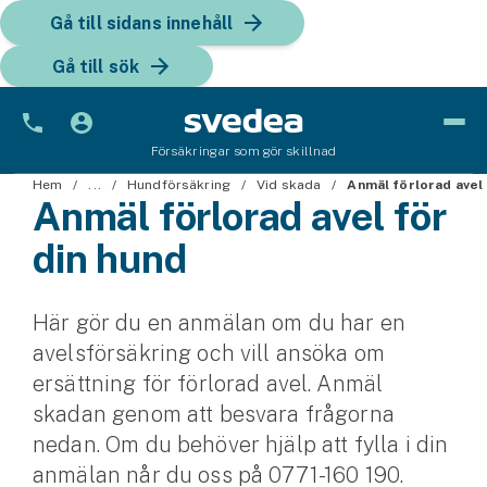
Gå till sidans innehåll
Gå till sök
Försäkringar som gör skillnad
Bil
Hem
...
Hundförsäkring
Vid skada
Anmäl förlorad avel
Anmäl förlorad avel för
Bilförsäkring
din hund
Bilförsäkring för företag
Här gör du en anmälan om du har en
Fordon
avelsförsäkring och vill ansöka om
Snöskoterförsäkring
ersättning för förlorad avel. Anmäl
skadan genom att besvara frågorna
ATV-försäkring
nedan. Om du behöver hjälp att fylla i din
anmälan når du oss på 0771-160 190.
Släpvagnsförsäkring