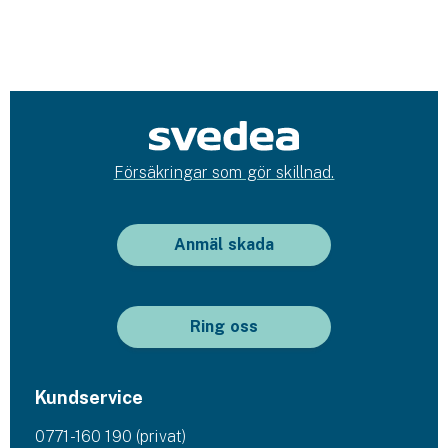
Husvagnsförsäkring
Motorcykel
Mc-försäkring
Märkesförsäkringar
Försäkringar som gör skillnad.
Båt
Båtförsäkring
Anmäl skada
Märkesförsäkringar
Ring oss
Vattenskoterförsäkring
Sportfiskarna
Kundservice
Djur
0771-160 190 (privat)