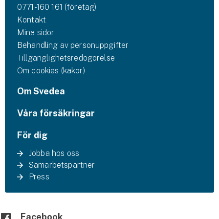
Hundförsäkring
0771-160 161 (företag)
Kontakt
Jakthundsförsäkring
Mina sidor
Behandling av personuppgifter
Kattförsäkring
Tillgänglighetsredogörelse
Om cookies (kakor)
Djurförsäkring
Hem & hus
Om Svedea
Våra försäkringar
Hemförsäkring
För dig
Villaförsäkring
Jobba hos oss
Bostadsrättsförsäkring
Samarbetspartner
Press
Hyresrättsförsäkring
Fritidshusförsäkring
Facebook