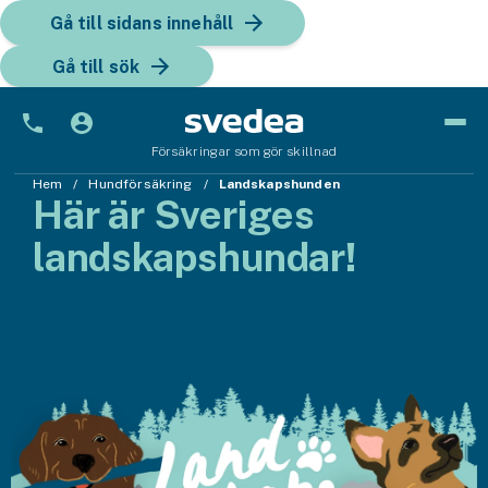
Gå till sidans innehåll
Gå till sök
Försäkringar som gör skillnad
Hem
Bil
Hundförsäkring
Landskapshunden
Här är Sveriges
Bilförsäkring
landskaps­hundar!
Bilförsäkring för företag
Fordon
Snöskoterförsäkring
ATV-försäkring
Släpvagnsförsäkring