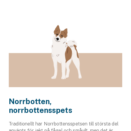
Norrbotten,
norrbottensspets
Traditionellt har Norrbottensspetsen till största del
använts för jakt på fågel och småvilt, men det är