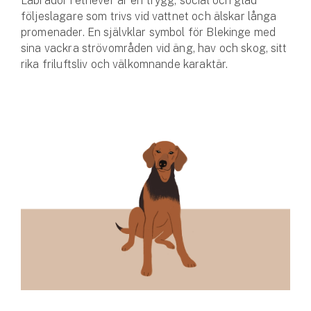
Labrador retriever är en trygg, social och glad
Företag
följeslagare som trivs vid vattnet och älskar långa
promenader. En självklar symbol för Blekinge med
Företagsförsäkring
sina vackra strövområden vid äng, hav och skog, sitt
rika friluftsliv och välkomnande karaktär.
Bilförsäkring för företag
Släpvagnsförsäkring
Drönarförsäkring
För förmedlare
Gruppförsäkringar
Kommunolycksfall
Försäkring via förmedlare
Se alla försäkringar