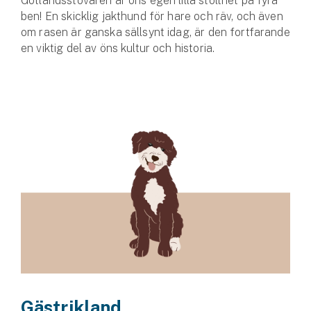
Gotlandsstövaren är öns egen lilla stolthet på fyra
ben! En skicklig jakthund för hare och räv, och även
om rasen är ganska sällsynt idag, är den fortfar­ande
en viktig del av öns kultur och historia.
Gästrikland,