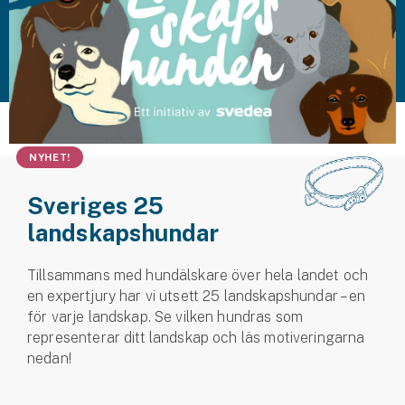
Husvagnsförsäkring
Motorcykel
Mc-försäkring
Märkesförsäkringar
NYHET!
Båt
Sveriges 25
Båtförsäkring
landskapshundar
Märkesförsäkringar
Tillsammans med hundälskare över hela landet och
en expertjury har vi utsett 25 landskapshundar – en
Vattenskoterförsäkring
för varje landskap. Se vilken hundras som
representerar ditt landskap och läs motiveringarna
Sportfiskarna
nedan!
Djur