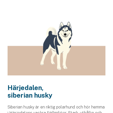
Härjedalen,
siberian husky
Siberian husky är en riktig polarhund och hör hemma
i Härjedalens vackra fjällmiljöer. Stark, uthållig och