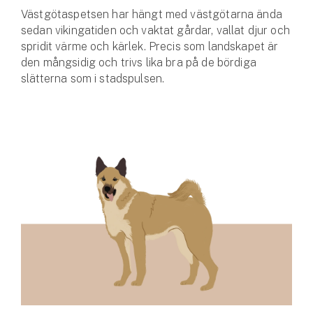
Västgötaspetsen har hängt med västgötarna ända
sedan vikingatiden och vaktat gårdar, vallat djur och
spridit värme och kärlek. Precis som landska­pet är
den mångsidig och trivs lika bra på de bördiga
slätterna som i stadspulsen.