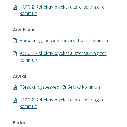
Företag
KO10:2 Kollektiv olycksfallsförsäkring för
kommun
Företagsförsäkring
Bilförsäkring för företag
Arvidsjaur
Försäkringsbesked för Arvidsjaur kommun
Släpvagnsförsäkring
KO10:2 Kollektiv olycksfallsförsäkring för
Drönarförsäkring
kommun
För förmedlare
Arvika
Gruppförsäkringar
Försäkringsbesked för Arvika kommun
Kommunolycksfall
KO10:2 Kollektiv olycksfallsförsäkring för
Försäkring via förmedlare
kommun
Se alla försäkringar
Boden