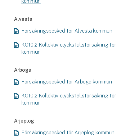
kommun
Hundförsäkring
Jakthundsförsäkring
Alvesta
Försäkringsbesked för Alvesta kommun
Kattförsäkring
KO10:2 Kollektiv olycksfallsförsäkring för
Djurförsäkring
kommun
Hem & hus
Arboga
Hemförsäkring
Försäkringsbesked för Arboga kommun
Villaförsäkring
KO10:2 Kollektiv olycksfallsförsäkring för
Bostadsrättsförsäkring
kommun
Hyresrättsförsäkring
Arjeplog
Försäkringsbesked för Arjeplog kommun
Fritidshusförsäkring