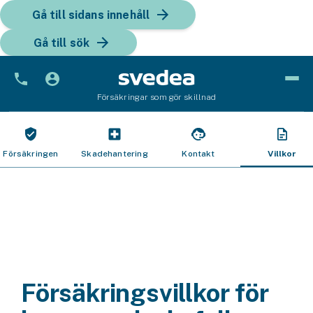
Gå till sidans innehåll
Gå till sök
Försäkringar som gör skillnad
Bil
Bilförsäkring
Försäkringen
Skadehantering
Kontakt
Villkor
Bilförsäkring för företag
Fordon
Snöskoterförsäkring
ATV-försäkring
Försäkringsvillkor för
Släpvagnsförsäkring