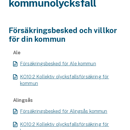
kommunolycksfall
Husvagnsförsäkring
Motorcykel
Försäkringsbesked och villkor
Mc-försäkring
för din kommun
Märkesförsäkringar
Ale
Båt
Försäkringsbesked för Ale kommun
Båtförsäkring
KO10:2 Kollektiv olycksfallsförsäkring för
Märkesförsäkringar
kommun
Vattenskoterförsäkring
Alingsås
Försäkringsbesked för Alingsås kommun
Sportfiskarna
Djur
KO10:2 Kollektiv olycksfallsförsäkring för