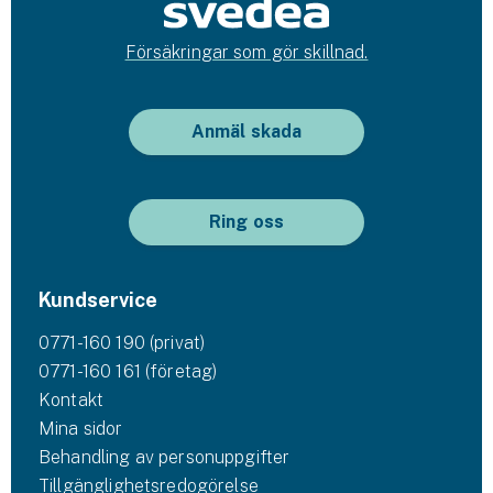
Hundförsäkring
Försäkringar som gör skillnad.
Jakthundsförsäkring
Kattförsäkring
Anmäl skada
Djurförsäkring
Hem & hus
Ring oss
Hemförsäkring
Kundservice
Villaförsäkring
0771-160 190 (privat)
Bostadsrättsförsäkring
0771-160 161 (företag)
Kontakt
Hyresrättsförsäkring
Mina sidor
Behandling av personuppgifter
Fritidshusförsäkring
Tillgänglighetsredogörelse