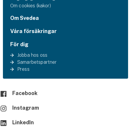
Företag
Om cookies (kakor)
Företagsförsäkring
Om Svedea
Bilförsäkring för företag
Våra försäkringar
För dig
Släpvagnsförsäkring
Jobba hos oss
Drönarförsäkring
Samarbetspartner
För förmedlare
Press
Gruppförsäkringar
Facebook
Kommunolycksfall
Instagram
Försäkring via förmedlare
Se alla försäkringar
LinkedIn