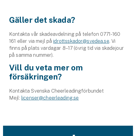
Husvagnsförsäkring
Gäller det skada?
Motorcykel
Kontakta vår skadeavdelning på telefon 0771-160
Mc-försäkring
161 eller via mejl på
idrottsskador@svedea.se
. Vi
finns på plats vardagar 8–17 (övrig tid via skadejour
Märkesförsäkringar
på samma nummer).
Båt
Vill du veta mer om
Båtförsäkring
försäkringen?
Märkesförsäkringar
Kontakta Svenska Cheerleadingförbundet
Mejl:
licenser@cheerleading.se
Vattenskoterförsäkring
Sportfiskarna
Djur