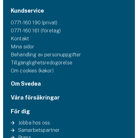
Företag
Kundservice
Företagsförsäkring
0771-160 190 (privat)
0771-160 161 (företag)
Bilförsäkring för företag
Kontakt
Mina sidor
Släpvagnsförsäkring
Behandling av personuppgifter
Drönarförsäkring
Tillgänglighetsredogörelse
För förmedlare
Om cookies (kakor)
Om Svedea
Gruppförsäkringar
Våra försäkringar
Kommunolycksfall
För dig
Försäkring via förmedlare
Se alla försäkringar
Jobba hos oss
Samarbetspartner
Press