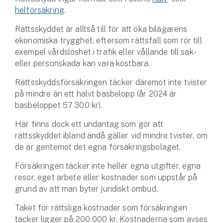
helförsäkring
.
Husvagnsförsäkring
Rättsskyddet är alltså till för att öka bilägarens
Motorcykel
ekonomiska trygghet, eftersom rättsfall som rör till
exempel vårdslöshet i trafik eller vållande till sak-
Mc-försäkring
eller personskada kan vara kostbara.
Märkesförsäkringar
Rättsskyddsförsäkringen täcker däremot inte tvister
på mindre än ett halvt basbelopp (år 2024 är
Båt
basbeloppet 57 300 kr).
Båtförsäkring
Här finns dock ett undantag som gör att
rättsskyddet ibland ändå gäller vid mindre tvister, om
Märkesförsäkringar
de är gentemot det egna försäkringsbolaget.
Försäkringen täcker inte heller egna utgifter, egna
Vattenskoterförsäkring
resor, eget arbete eller kostnader som uppstår på
grund av att man byter juridiskt ombud.
Sportfiskarna
Djur
Taket för rättsliga kostnader som försäkringen
täcker ligger på 200 000 kr. Kostnaderna som avses