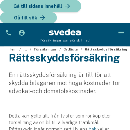
Gå till sidans innehåll
Gå till sök
Försäkringar som gör skillnad
Bil
Hem
...
Försäkringar
Ordlista
Rättsskyddsförsäkring
Rättsskydds­försäkring
Bilförsäkring
En rättsskyddsförsäkring är till för att
Bilförsäkring för företag
skydda bilägaren mot höga kostnader för
Fordon
advokat- och domstolskostnader.
Snöskoterförsäkring
ATV-försäkring
Detta kan gälla allt från tvister som rör köp eller
försäljning av en bil till allvarliga trafikmål.
Släpvagnsförsäkring
Rättsskydd ingår normalt sett i bilens
halv
- eller