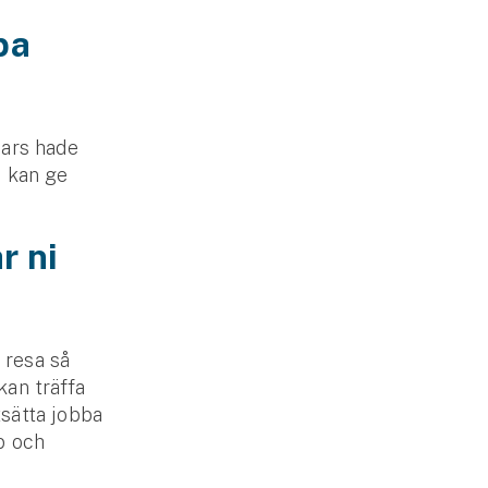
pa
nars hade
m kan ge
r ni
 resa så
kan träffa
tsätta jobba
p och