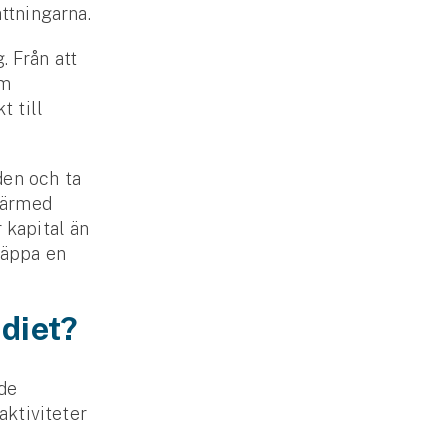
ättningarna.
. Från att
am
 till
den och ta
 därmed
 kapital än
läppa en
diet?
åde
ktiviteter