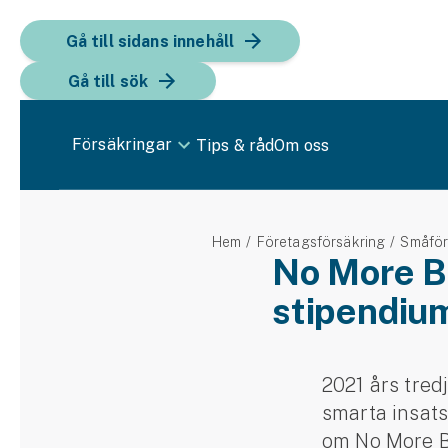
Gå till sidans innehåll
Gå till sök
Försäkringar
Tips & råd
Om oss
Bil
Hem
Företagsförsäkring
Småför
Bilförsäkring
No More B
stipendiu
Bilförsäkring för företag
Fordon
Snöskoterförsäkring
2021 års tre
smarta insats
ATV-försäkring
om No More B