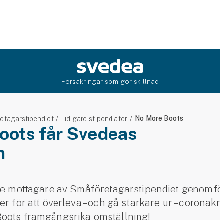
Försäkringar som gör skillnad
No More Boots
etagarstipendiet
Tidigare stipendiater
oots får Svedeas
m
dje mottagare av Småföretagarstipendiet genomf
er för att överleva – och gå starkare ur – coronak
oots framgångsrika omställning!