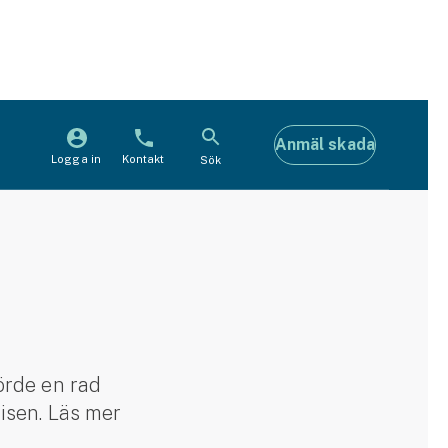
Anmäl skada
Logga in
Kontakt
Sök
örde en rad
risen. Läs mer