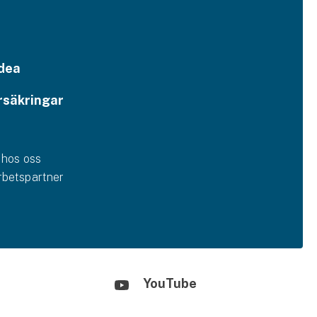
dea
rsäkringar
 hos oss
betspartner
YouTube