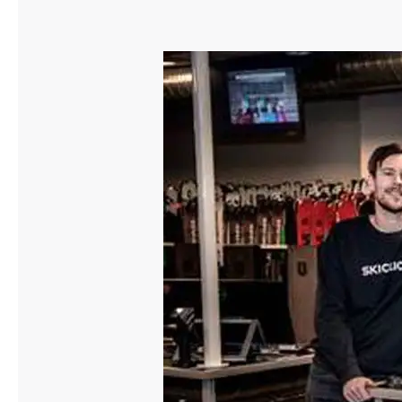
Släpvagnsförsäkring
Husvagnsförsäkring
Motorcykel
Mc-försäkring
Märkesförsäkringar
Båt
Båtförsäkring
Märkesförsäkringar
Vattenskoterförsäkring
Sportfiskarna