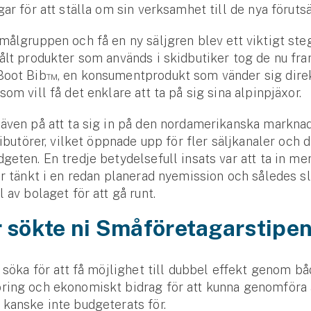
gar för att ställa om sin verksamhet till de nya föruts
målgruppen och få en ny säljgren blev ett viktigt steg
ålt produkter som används i skidbutiker tog de nu fr
Boot Bib™, en konsumentprodukt som vänder sig direkt
som vill få det enklare att ta på sig sina alpinpjäxor.
även på att ta sig in på den nordamerikanska markna
tributörer, vilket öppnade upp för fler säljkanaler och
geten. En tredje betydelsefull insats var att ta in mer
ar tänkt i en redan planerad nyemission och således s
 av bolaget för att gå runt.
 sökte ni Småföretagarstipen
t söka för att få möjlighet till dubbel effekt genom b
ring och ekonomiskt bidrag för att kunna genomföra a
kanske inte budgeterats för.
Se alla försäkringar