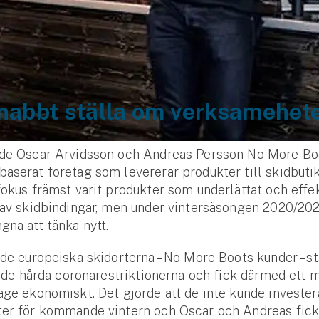
snabbt ställa om verksamehet
ade Oscar Arvidsson och Andreas Persson No More Boo
aserat företag som levererar produkter till skidbuti
fokus främst varit produkter som underlättat och effek
 av skidbindingar, men under vintersäsongen 2020/202
gna att tänka nytt.
 de europeiska skidorterna – No More Boots kunder – s
av de hårda coronarestriktionerna och fick därmed ett 
äge ekonomiskt. Det gjorde att de inte kunde invester
ter för kommande vintern och Oscar och Andreas fick