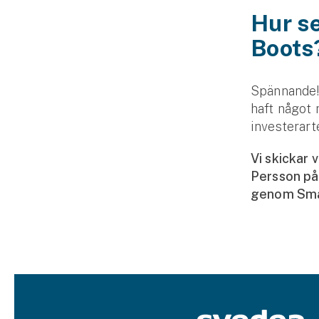
Hur se
Boots
Spännande! 
haft något n
investerart
Vi skickar 
Persson på
genom Småf