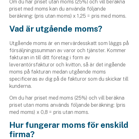
Om du har priset utan moms (25%) och vill beräkna
Företag
priset med moms kan du använda följande
beräkning: (pris utan moms) x 1,25 = pris med moms.
Företagsförsäkring
Vad är utgående moms?
Bilförsäkring för företag
Utgående moms är en mervärdesskatt som läggs på
Släpvagnsförsäkring
försäljningssumman av varor och tjänster. Kommer
fakturan in till ditt företag i form av
Drönarförsäkring
leverantörsfakturor och kvitton, så är det ingående
För förmedlare
moms på fakturan medan utgående moms
specificeras av dig på de fakturor som du skickar till
Gruppförsäkringar
kunderna.
Om du har priset med moms (25%) och vill beräkna
Kommunolycksfall
priset utan moms används följande beräkning: (pris
med moms) x 0,8 = pris utan moms.
Försäkring via förmedlare
Hur fungerar moms för enskild
Se alla försäkringar
firma?