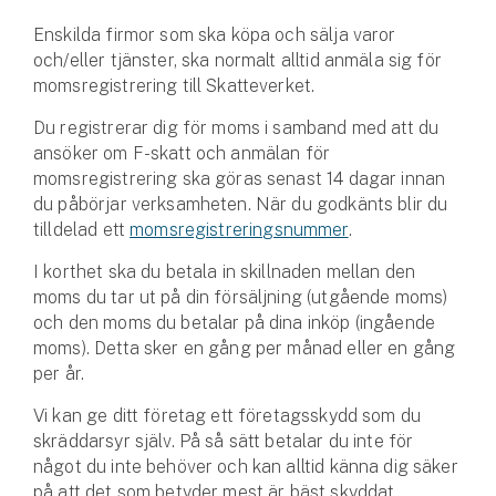
Enskilda firmor som ska köpa och sälja varor
och/eller tjänster, ska normalt alltid anmäla sig för
momsregistrering till Skatteverket.
Du registrerar dig för moms i samband med att du
ansöker om F-skatt och anmälan för
momsregistrering ska göras senast 14 dagar innan
du påbörjar verksamheten. När du godkänts blir du
tilldelad ett
momsregistreringsnummer
.
I korthet ska du betala in skillnaden mellan den
moms du tar ut på din försäljning (utgående moms)
och den moms du betalar på dina inköp (ingående
moms). Detta sker en gång per månad eller en gång
per år.
Vi kan ge ditt företag ett företagsskydd som du
skräddarsyr själv. På så sätt betalar du inte för
något du inte behöver och kan alltid känna dig säker
på att det som betyder mest är bäst skyddat.