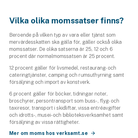
Husvagnsförsäkring
Vilka olika momssatser finns?
Motorcykel
Beroende på vilken typ av vara eller tjänst som
Mc-försäkring
mervärdesskatten ska gälla för, gäller också olika
momssatser. De olika satserna är 25, 12 och 6
Märkesförsäkringar
procent där normalmomssatsen är 25 procent.
Båt
12 procent gäller för livsmedel, restaurang- och
Båtförsäkring
cateringtjänster, camping och rumsuthyrning samt
försäljning och import av konstverk.
Märkesförsäkringar
6 procent gäller för böcker, tidningar noter,
broschyrer, persontransport som buss-, flyg- och
Vattenskoterförsäkring
taxiresor, transport i skidliftar, vissa entréavgifter
och idrotts-, musei- och biblioteksverksamhet samt
Sportfiskarna
försäljning av vissa rättigheter.
Djur
Mer om moms hos verksamt.se