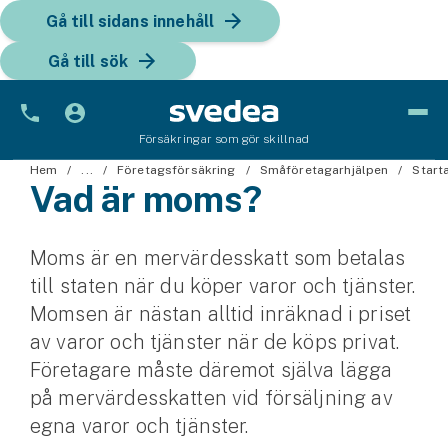
Gå till sidans innehåll
Gå till sök
Försäkringar som gör skillnad
Bil
Hem
...
Företagsförsäkring
Småföretagarhjälpen
Start
Vad är moms?
Bilförsäkring
Moms är en mervärdesskatt som betalas
Bilförsäkring för företag
till staten när du köper varor och tjänster.
Fordon
Momsen är nästan alltid inräknad i priset
av varor och tjänster när de köps privat.
Snöskoterförsäkring
Företagare måste däremot själva lägga
ATV-försäkring
på mervärdesskatten vid försäljning av
egna varor och tjänster.
Släpvagnsförsäkring