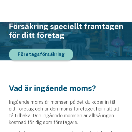
Hundförsäkring
Jakthundsförsäkring
Försäkring speciellt framtagen
Kattförsäkring
för ditt företag
Djurförsäkring
Hem & hus
Företagsförsäkring
Hemförsäkring
Villaförsäkring
Vad är ingående moms?
Bostadsrättsförsäkring
Ingående moms är momsen på det du köper in till
ditt företag och är den moms företaget har rätt att
Hyresrättsförsäkring
få tillbaka. Den ingående momsen är alltså ingen
kostnad för dig som företagare.
Fritidshusförsäkring