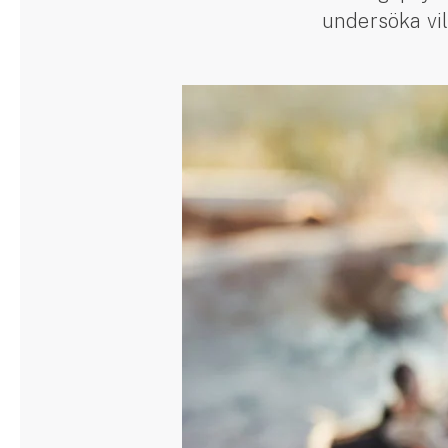
undersöka vil
Släpvagnsförsäkring
Husvagnsförsäkring
Motorcykel
Mc-försäkring
Märkesförsäkringar
Båt
Båtförsäkring
Märkesförsäkringar
Vattenskoterförsäkring
Sportfiskarna