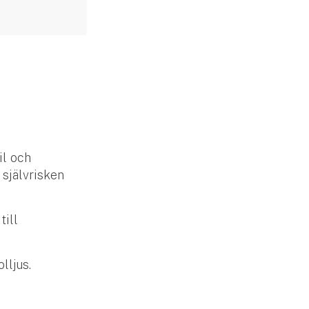
il och
 självrisken
till
lljus.