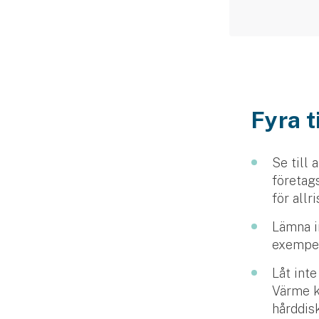
Fyra t
Se till 
företags
för allr
Lämna in
exempel 
Låt inte
Värme k
hårddis