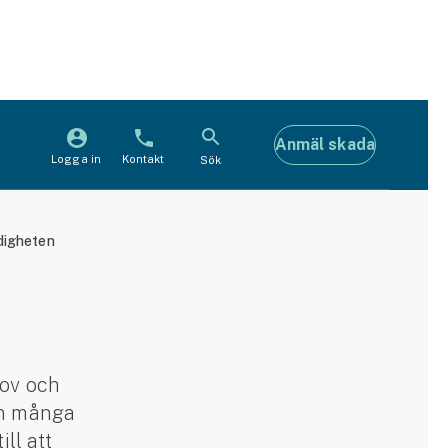
Anmäl skada
Logga in
Kontakt
Sök
digheten
lov och
en många
ll att