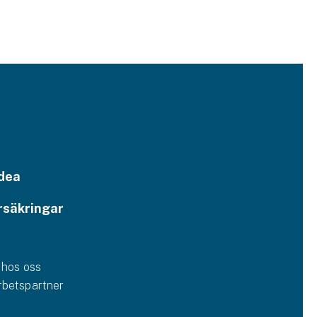
dea
rsäkringar
 hos oss
betspartner