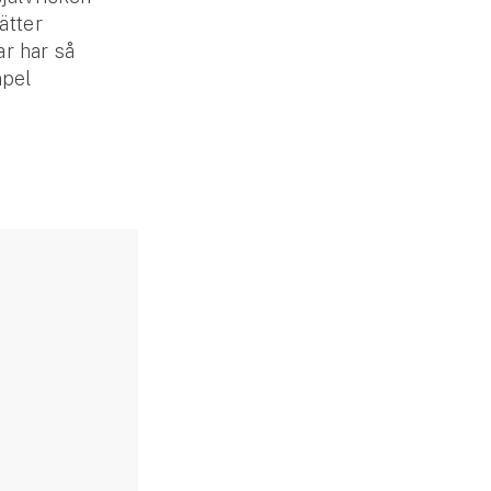
ätter
r har så
mpel