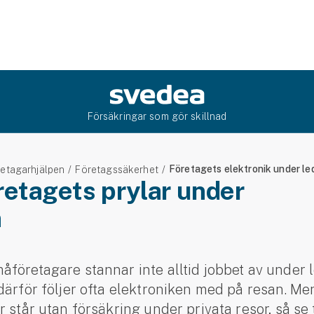
Försäkringar som gör skillnad
Företagets elektronik under le
etagarhjälpen
Företagssäkerhet
etagets prylar under
n
företagare stannar inte alltid jobbet av under 
därför följer ofta elektroniken med på resan. M
 står utan försäkring under privata resor, så se ti