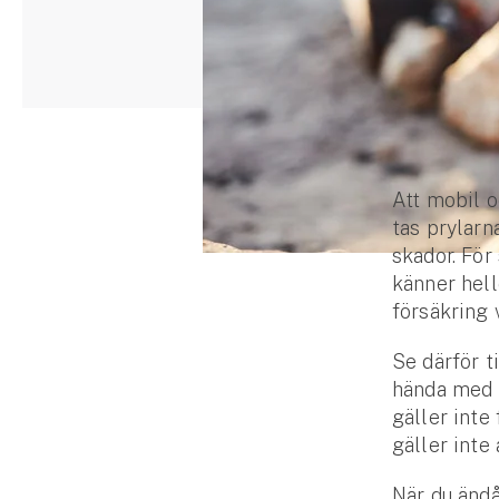
Djur
Hundförsäkring
Jakthundsförsäkring
Kattförsäkring
Att mobil o
Djurförsäkring
tas prylarn
Hem & hus
skador. För
känner hell
Hemförsäkring
försäkring v
Villaförsäkring
Se därför ti
hända med f
Bostadsrättsförsäkring
gäller inte
gäller inte
Hyresrättsförsäkring
När du ändå