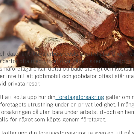
ch dator är viktiga arbetsredskap vet vi alla. Under l
a därför ofta med, vilket ökar både risken för stöld oc
 småföretagare kan detta bli både stökigt och kosts
er inte till att jobbmobil och jobbdator oftast står ut
id privata resor.
ll att kolla upp hur din
företagsförsäkring
gäller om n
öretagets utrustning under en privat ledighet. I mång
 försäkringen då utan bara under arbetstid – och en h
 alls för något som köpts genom företaget.
 kollar upp din företagsförsäkring
, ta även en titt på 