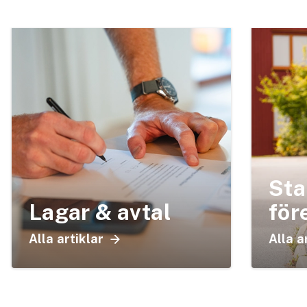
Sta
Lagar & avtal
för
Alla artiklar
Alla a