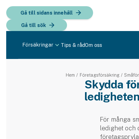
Gå till sidans innehåll
Gå till sök
Försäkringar
Tips & råd
Om oss
Bil
Hem
Företagsförsäkring
Småför
Bilförsäkring
Skydda för
ledighete
Bilförsäkring för företag
Fordon
Snöskoterförsäkring
För många små
ledighet och 
ATV-försäkring
företagsprylar