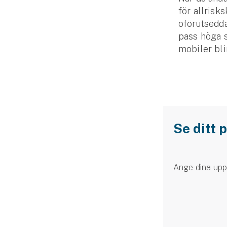
för allrisk
Fritidshusförsäkring
oförutsedda
Företag
pass höga s
mobiler blir
Företagsförsäkring
Bilförsäkring för företag
Släpvagnsförsäkring
Drönarförsäkring
Se ditt 
För förmedlare
Gruppförsäkringar
Ange dina upp
Kommunolycksfall
Försäkring via förmedlare