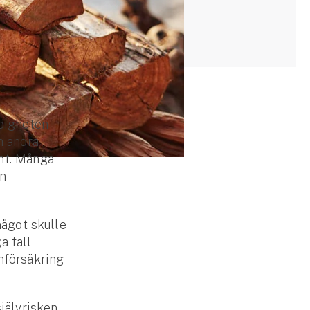
edigheten
h andra
amt. Många
an
ågot skulle
a fall
emförsäkring
självrisken