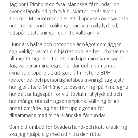
Hundförsäkring
Jag bor i Rimbo med fyra isländska fårhundar, en
svensk lapphund och två huskatter ingår även i
flocken. Mina intressen är att djupdyka i avelsarbete
Jakthundsförsäkring
och träna hundar i olika grenar som rallyllydnad,
viltspår, utställningar och lite vallträning.
Kattförsäkring
Hundars hälsa och beteende är något som ligger
Djurförsäkring
mig väldigt varmt om hjärtat och jag har utbildat mig
Hem & hus
till mentalfigurant för att fördjupa mina kunskaper.
Jag värderar mina egna hundar och uppmuntrar
Hemförsäkring
mina valpköpare till att göra åtminstone BPH
(beteende- och personlighetsbeskrivning). Jag själv
Villaförsäkring
har gjort flera MH (mentalbeskrivning) på mina egna
hundar, anlagsspår för vilt, tävlat i rallylydnad och
har många utställningschampions. Vallning är ett
Bostadsrättsförsäkring
annat område jag har fått upp ögonen för
tillsammans med mina isländska fårhundar.
Hyresrättsförsäkring
Som ditt ombud för Svedea hund- och kattförsäkring
Fritidshusförsäkring
ska jag hjälpa dig med att hitta den rätta