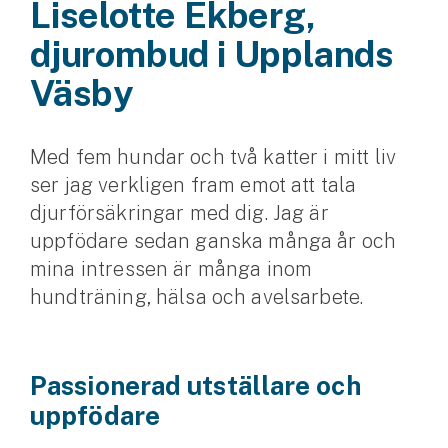
Liselotte Ekberg,
Husvagnsförsäkring
djurombud i Upplands
Motorcykel
Väsby
Mc-försäkring
Med fem hundar och två katter i mitt liv
Märkesförsäkringar
ser jag verkligen fram emot att tala
Båt
djurförsäkringar med dig. Jag är
uppfödare sedan ganska många år och
Båtförsäkring
mina intressen är många inom
Märkesförsäkringar
hundträning, hälsa och avelsarbete.
Vattenskoterförsäkring
Passionerad utställare och
Sportfiskarna
uppfödare
Djur