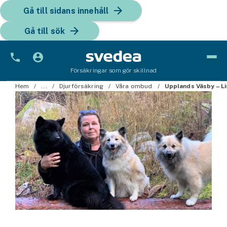
Gå till sidans innehåll
Gå till sök
Försäkringar som gör skillnad
Bil
Hem
...
Djurförsäkring
Våra ombud
Upplands Väsby – L
Bilförsäkring
Bilförsäkring för företag
Fordon
Snöskoterförsäkring
ATV-försäkring
Släpvagnsförsäkring