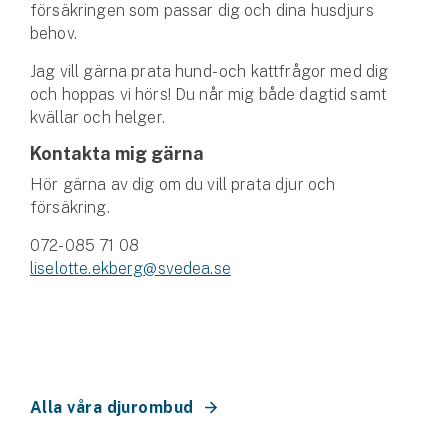
Företag
försäkringen som passar dig och dina husdjurs
behov.
Företagsförsäkring
Jag vill gärna prata hund- och kattfrågor med dig
och hoppas vi hörs! Du når mig både dagtid samt
Bilförsäkring för företag
kvällar och helger.
Kontakta mig gärna
Släpvagnsförsäkring
Hör gärna av dig om du vill prata djur och
Drönarförsäkring
försäkring.
För förmedlare
072-085 71 08
liselotte.ekberg@svedea.se
Gruppförsäkringar
Kommunolycksfall
Försäkring via förmedlare
Se alla försäkringar
Alla våra djurombud